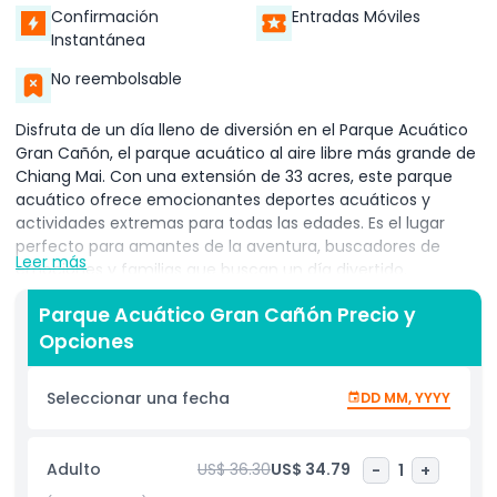
Confirmación
Entradas Móviles
Instantánea
No reembolsable
Disfruta de un día lleno de diversión en el Parque Acuático
Gran Cañón, el parque acuático al aire libre más grande de
Chiang Mai. Con una extensión de 33 acres, este parque
acuático ofrece emocionantes deportes acuáticos y
actividades extremas para todas las edades. Es el lugar
perfecto para amantes de la aventura, buscadores de
Leer más
emociones y familias que buscan un día divertido.
Para quienes aman la aventura, prueben a saltar desde
Parque Acuático Gran Cañón Precio y
plataformas altas al agua o desafíense con la tirolesa
Opciones
sobre el parque. Pon a prueba tus habilidades con la
escalada en muro o experimenta la emoción del catapulta
Seleccionar una fecha
DD MM, YYYY
humana acuático, donde serás lanzado al agua. También
puedes probar el wakeboard, un emocionante deporte
acuático que te da una experiencia similar al surf.
Adulto
US$ 36.30
US$ 34.79
-
1
+
Si visitas con familia, el parque cuenta con un parque de