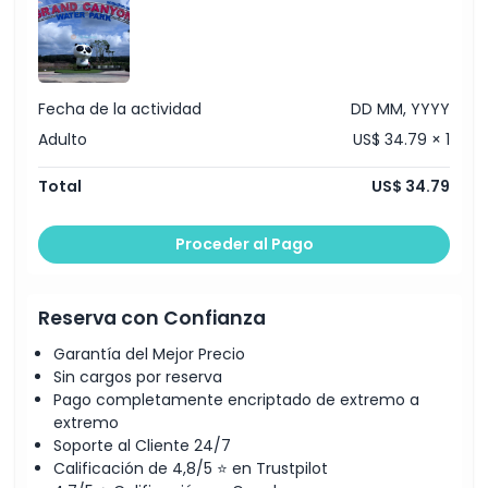
Exclusiones
No Adecuado Para
Fecha de la actividad
DD MM, YYYY
Adulto
US$ 34.79 × 1
Horario de Apertura
Total
US$ 34.79
Cosas a Saber
Proceder al Pago
Ubicación
Reserva con Confianza
Cómo Canjear
Garantía del Mejor Precio
Sin cargos por reserva
Política de Cancelación
Pago completamente encriptado de extremo a
extremo
Soporte al Cliente 24/7
Calificación de 4,8/5 ⭐ en Trustpilot