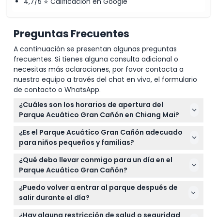
4,7/5 ⭐ Calificación en Google
Preguntas Frecuentes
A continuación se presentan algunas preguntas
frecuentes. Si tienes alguna consulta adicional o
necesitas más aclaraciones, por favor contacta a
nuestro equipo a través del chat en vivo, el formulario
de contacto o WhatsApp.
¿Cuáles son los horarios de apertura del
Parque Acuático Gran Cañón en Chiang Mai?
El parque está abierto todos los días de 9:00 AM a
¿Es el Parque Acuático Gran Cañón adecuado
6:00 PM (sujeto a cambios — por favor confirme al
para niños pequeños y familias?
momento de reservar). Puede consultar los
¡Sí! Hay una Zona Infantil dedicada para los niños, y
horarios exactos al reservar en línea aquí.
¿Qué debo llevar conmigo para un día en el
los niños menores de 90 cm entran gratis. Los niños
Parque Acuático Gran Cañón?
entre 90 y 120 cm tienen una tarifa con descuento,
Lleve traje de baño, toallas, protector solar y
lo que lo convierte en un lugar ideal para familias.
¿Puedo volver a entrar al parque después de
zapatos de agua cómodos si los tiene. No olvide un
salir durante el día?
cambio de ropa y protección impermeable para el
Sí, está permitido reingresar si muestra su boleto o
teléfono para un día sin inconvenientes.
¿Hay alguna restricción de salud o seguridad