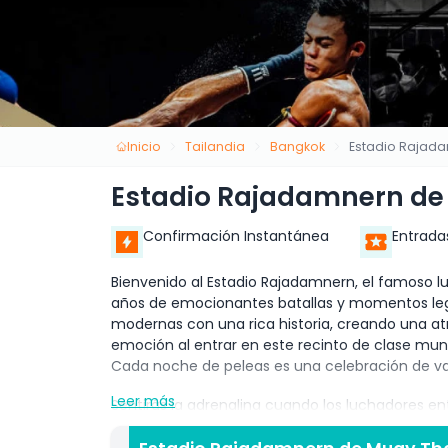
Inicio
Tailandia
Bangkok
Estadio Rajad
Estadio Rajadamnern de
Confirmación Instantánea
Entrada
Bienvenido al Estadio Rajadamnern, el famoso l
años de emocionantes batallas y momentos lege
modernas con una rica historia, creando una atm
emoción al entrar en este recinto de clase mund
Cada noche de peleas es una celebración de valen
Leer más
Sentirás la adrenalina cuando los luchadores en
Thai, también conocido como el Arte de los 8 
lanzan patadas fulminantes, puñetazos podero