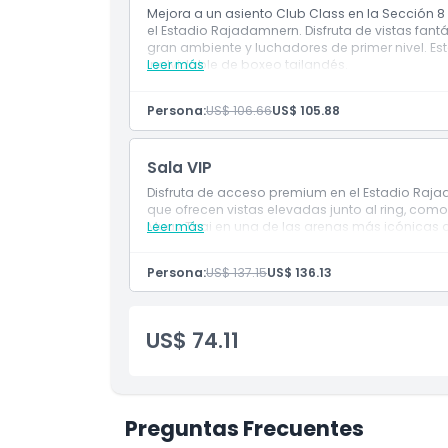
Mejora a un asiento Club Class en la Sección 
Cosas a Saber
el Estadio Rajadamnern. Disfruta de vistas fan
gran ambiente y luchadores de primer nivel. Es
inolvidable de boxeo tailandés.
Leer más
Ubicación
Persona:
US$ 106.66
US$ 105.88
Cómo Canjear
Sala VIP
Disfruta de acceso premium en el Estadio Raja
Política de Cancelación
que ofrecen vistas elevadas junto al ring, com
Muay Thai en una de las arenas más icónicas 
Leer más
Persona:
US$ 137.15
US$ 136.13
US$ 74.11
Preguntas Frecuentes