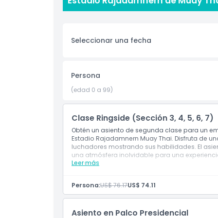
Estadio Rajadamnern de Muay Tha
espectáculo emocionante que no olvidarás. La 
mientras la multitud vitorea a sus luchadores fa
Ya seas un fanático de larga data del Muay Tha
Seleccionar una fecha
una noche llena de energía, pasión y momentos i
esta increíble experiencia. ¡Reserva tus entradas
Persona
(edad 0 a 99)
Aspectos Destacados
Clase Ringside (Sección 3, 4, 5, 6, 7)
Inclusiones
Obtén un asiento de segunda clase para un e
Estadio Rajadamnern Muay Thai. Disfruta de un
Política para Niños y Adultos
luchadores mostrando sus habilidades. El asie
una atmósfera inolvidable para una experienci
Leer más
Incluye
Entrada al Estadio Rajadamnern Muay Thai
Exclusiones
Persona:
US$ 76.17
US$ 74.11
Horario de Apertura
Asiento en Palco Presidencial