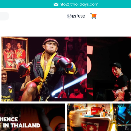
info@jtrholidays.com
ES
/
USD