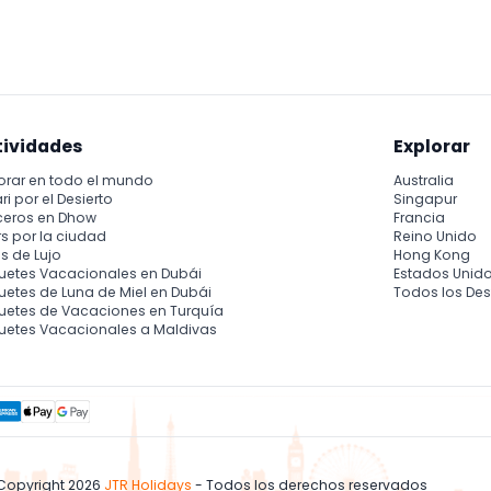
 emocionantes que muestran habilidad y fuerza, una mezcla de
le arraigada en la historia del Muay Thai.
tividades
Explorar
orar en todo el mundo
Australia
ri por el Desierto
Singapur
ceros en Dhow
Francia
s por la ciudad
Reino Unido
s de Lujo
Hong Kong
uetes Vacacionales en Dubái
Estados Unid
etes de Luna de Miel en Dubái
Todos los Des
uetes de Vacaciones en Turquía
uetes Vacacionales a Maldivas
Copyright 2026
JTR Holidays
- Todos los derechos reservados