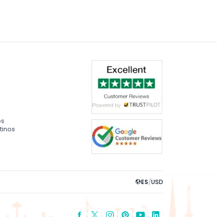
 tradición e instalaciones modernas del
os
tinos
ES
/
USD