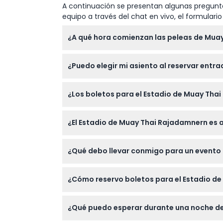
A continuación se presentan algunas pregunta
equipo a través del chat en vivo, el formular
¿A qué hora comienzan las peleas de Muay
Las peleas en el Estadio Rajadamnern gener
¿Puedo elegir mi asiento al reservar entra
como los principales eventos tradicionales d
momento de la reserva).
No, la selección de asiento no está disponi
¿Los boletos para el Estadio de Muay Tha
permitido mover o intercambiar asientos du
Los boletos para el Estadio Rajadamnern no s
¿El Estadio de Muay Thai Rajadamnern es
Sí, el estadio da la bienvenida a visitantes
¿Qué debo llevar conmigo para un evento 
cultural para toda la familia.
Lleve su confirmación de reserva y una ident
¿Cómo reservo boletos para el Estadio d
souvenirs, ya que los gastos personales no es
Puede reservar fácilmente sus boletos en lí
¿Qué puedo esperar durante una noche de
disponibilidad se muestra durante la reserva