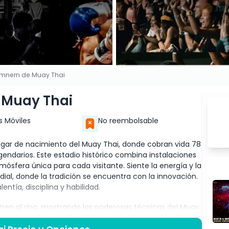
amnern de Muay Thai
 Muay Thai
s Móviles
No reembolsable
ugar de nacimiento del Muay Thai, donde cobran vida 78
ndarios. Este estadio histórico combina instalaciones
ósfera única para cada visitante. Siente la energía y la
ial, donde la tradición se encuentra con la innovación.
tía, disciplina y habilidad.
tren al ring, mostrando las poderosas técnicas del Muay
Miembros. Observa asombrado cómo los luchadores élite
sos y movimientos impresionantes, creando un