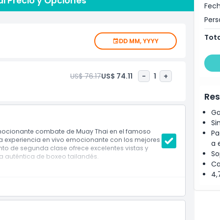
i Precio y Opciones
Fech
atmósfera es eléctrica y la emoción es contagiosa
Pers
voritos.
Tota
i o nuevo en el deporte, el Estadio Rajadamnern ofrece
DD MM, YYYY
nolvidables. No pierdas la oportunidad de ser parte de
 ahora y prepárate para liberar a tu guerrero interior!
US$ 76.17
US$ 74.11
-
1
+
Res
Ga
Si
mocionante combate de Muay Thai en el famoso
Pa
a experiencia en vivo emocionante con los mejores
a 
nto de segunda clase ofrece excelentes vistas y
So
a auténtica de boxeo tailandés.
Ca
4,