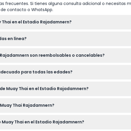
s frecuentes. Si tienes alguna consulta adicional o necesitas m
io de contacto o WhatsApp.
 Thai en el Estadio Rajadamnern?
almente comienzan a las 7:00 PM, con la apertura de puertas a l
das en línea?
e Muay Thai, pueden abrir antes, alrededor de las 5:15 PM (sujet
ble. Se le asignará una zona de asientos de segunda clase segú
i Rajadamnern son reembolsables o cancelables?
rante el evento.
on reembolsables ni cancelables. Debe asistir en la fecha y hora
 adecuado para todas las edades?
 de todas las edades con el mismo precio de boleto para todos, l
de Muay Thai en el Estadio Rajadamnern?
ificación válida para ingresar. También es buena idea llevar alg
e Muay Thai Rajadamnern?
tán incluidos en el precio del boleto.
nea en este sitio web seleccionando la fecha preferida y comple
 Muay Thai en el Estadio Rajadamnern?
.