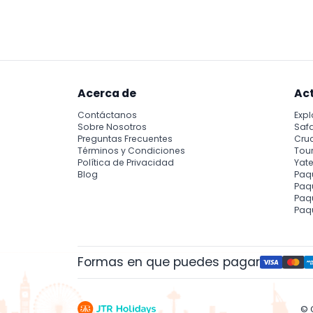
Espere un ambiente electrizante con peleas
estadio, y una experiencia cultural inolvidab
Acerca de
Ac
Contáctanos
Expl
Sobre Nosotros
Safa
Preguntas Frecuentes
Cru
Términos y Condiciones
Tour
Política de Privacidad
Yate
Blog
Paq
Paqu
Paq
Paq
Formas en que puedes pagar
© 