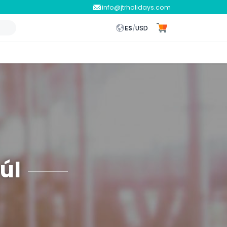
info@jtrholidays.com
ES
/
USD
úl