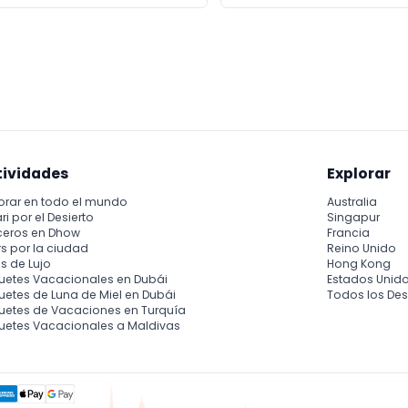
tividades
Explorar
orar en todo el mundo
Australia
ri por el Desierto
Singapur
ceros en Dhow
Francia
s por la ciudad
Reino Unido
s de Lujo
Hong Kong
uetes Vacacionales en Dubái
Estados Unid
etes de Luna de Miel en Dubái
Todos los Des
uetes de Vacaciones en Turquía
uetes Vacacionales a Maldivas