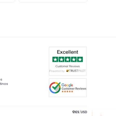
os
tinos
ES
/
USD