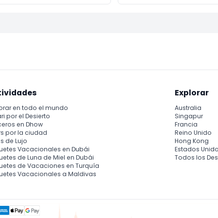
tividades
Explorar
orar en todo el mundo
Australia
ri por el Desierto
Singapur
ceros en Dhow
Francia
s por la ciudad
Reino Unido
s de Lujo
Hong Kong
uetes Vacacionales en Dubái
Estados Unid
etes de Luna de Miel en Dubái
Todos los Des
uetes de Vacaciones en Turquía
uetes Vacacionales a Maldivas