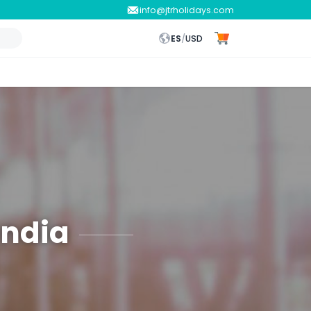
info@jtrholidays.com
ES
/
USD
andia