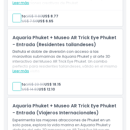
Leer más
las atracciones creativas de Phuket.
Incluye
Horario de Apertura
Descubra ilusiones en 3D y diversión con realidad
Adulto:
US$ 11.80
US$ 8.77
aumentada en el Museo Trick Eye Phuket.
Niño:
US$ 7.56
US$ 6.65
Diseñado para visitantes internacionales.
Cosas a Saber
Aquaria Phuket + Museo AR Trick Eye Phuket
- Entrada (Residentes tailandeses)
Ubicación
Disfruta el doble de diversión con acceso a las
maravillas submarinas de Aquaria Phuket y al arte 3D
interactivo del Museo AR Trick Eye Phuket. Un combo
Política de Cancelación
perfecto para residentes tailandeses, válido en el mismo
Leer más
día de la visita.
Incluye
Visita Aquaria Phuket y el Museo Trick Eye en un día.
Adulto:
US$ 23.90
US$ 18.15
Oferta combo para residentes tailandeses.
Niño:
US$ 14.82
US$ 12.10
Aquaria Phuket + Museo AR Trick Eye Phuket
- Entrada (Viajeros Internacionales)
Experimenta las mejores atracciones de Phuket en un
solo pase, explora la vida marina en Aquaria Phuket y
disfruta del arte 3D inmersivo en AR Trick Eye Museum