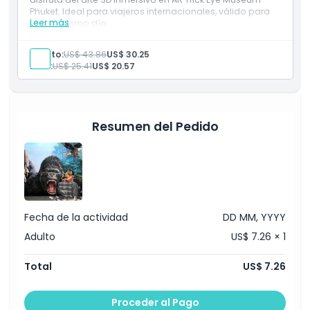
Phuket. Ideal para viajeros internacionales, válido para
Leer más
uso el mismo día.
Incluye
Explora Aquaria Phuket y Trick Eye Museum con un
Adulto:
US$ 43.86
US$ 30.25
solo boleto.
Niño:
US$ 25.41
US$ 20.57
Combinación perfecta para viajeros
internacionales.
Resumen del Pedido
Fecha de la actividad
DD MM, YYYY
Adulto
US$ 7.26 × 1
Total
US$ 7.26
Proceder al Pago