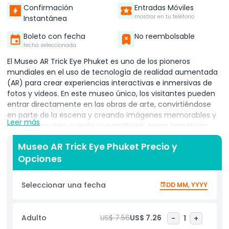
Confirmación
Entradas Móviles
mostrar en tu teléfono
Instantánea
Boleto con fecha
No reembolsable
fecha seleccionada
El Museo AR Trick Eye Phuket es uno de los pioneros
mundiales en el uso de tecnología de realidad aumentada
(AR) para crear experiencias interactivas e inmersivas de
fotos y videos. En este museo único, los visitantes pueden
entrar directamente en las obras de arte, convirtiéndose
en parte de la escena y creando imágenes memorables y
Leer más
únicas. El museo cuenta con múltiples zonas temáticas,
cada una ofreciendo ambientes emocionantes, mágicos o
Museo AR Trick Eye Phuket Precio y
románticos que te transportan a otro mundo. Explora
Opciones
ilusiones fascinantes, desde encontrarte con un dragón
marino que escupe fuego posado en un puente de troncos
hasta nadar junto a tiburones ballena en un enorme
Seleccionar una fecha
DD MM, YYYY
tanque. Incluso puedes conocer osos polares mientras te
sientas en acantilados helados. Cada exhibición está
diseñada para ser completamente interactiva, animando a
Adulto
US$ 7.56
US$ 7.26
-
1
+
los visitantes a tocar, posar y jugar con las exhibiciones