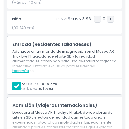
para crear fotos y videos de ilusiones ópticas perfectas.
(Más de 140 cm)
Ideal para familias, amigos y viajeros solitarios, el Museo AR
Trick Eye Phuket combina arte, tecnología e imaginación
Niño
US$ 4.54
US$ 3.93
-
0
+
para una experiencia divertida y envolvente. Cada rincón
del museo está diseñado para inspirar creatividad y
(90-140 cm)
asegurar que cada visitante disfrute de una aventura
práctica. Ya sea capturando contenido impresionante para
Entrada (Residentes tailandeses)
redes sociales o simplemente disfrutando de las escenas
lúdicas, el museo promete recuerdos inolvidables.
Adéntrate en un mundo de imaginación en el Museo AR
Trick Eye Phuket, donde el arte 3D y la realidad
aumentada se combinan para una aventura fotográfica
Visita el Museo AR Trick Eye Phuket para una mezcla única
interactiva. Entrada exclusiva para residentes
de arte 3D, realidad aumentada y diversión interactiva en
Leer más
tailandeses.
una de las atracciones más notables de Phuket.
Incluye
Explora el arte 3D y las exhibiciones de realidad
Adulto:
US$ 7.56
US$ 7.26
aumentada en el Museo Trick Eye de Phuket.
Niño:
US$ 4.54
US$ 3.93
Entrada exclusiva para residentes tailandeses.
Aspectos Destacados
Admisión (Viajeros Internacionales)
Inclusiones
Descubra el Museo AR Trick Eye Phuket, donde obras de
arte en 3D y efectos de realidad aumentada crean
experiencias fotográficas inolvidables. Especialmente
Política para Niños y Adultos
diseñado para visitantes internacionales que exploran