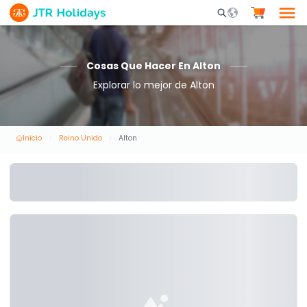
Mobile Search Opene
Cosas Que Hacer En Alton
Explorar lo mejor de Alton
Inicio
Reino Unido
Alton