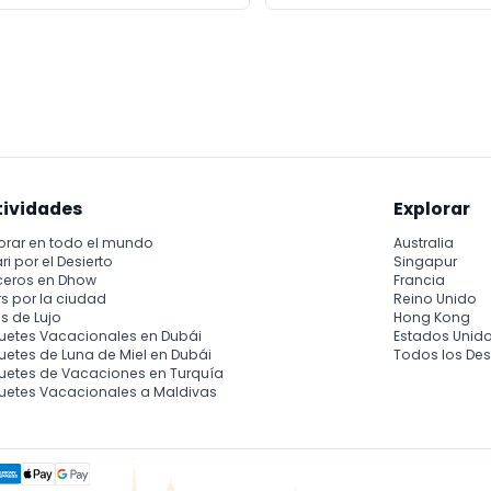
tividades
Explorar
orar en todo el mundo
Australia
ri por el Desierto
Singapur
ceros en Dhow
Francia
s por la ciudad
Reino Unido
s de Lujo
Hong Kong
uetes Vacacionales en Dubái
Estados Unid
etes de Luna de Miel en Dubái
Todos los Des
uetes de Vacaciones en Turquía
uetes Vacacionales a Maldivas