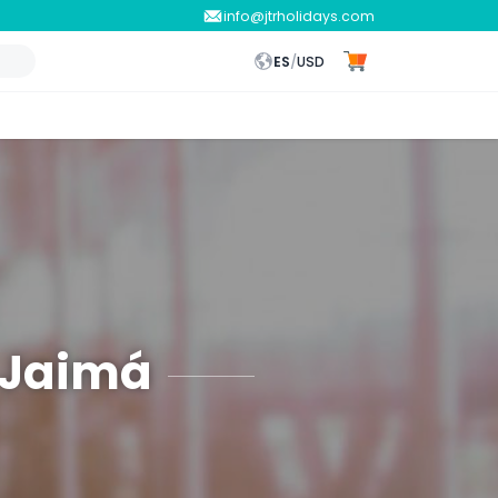
info@jtrholidays.com
ES
/
USD
 Jaimá