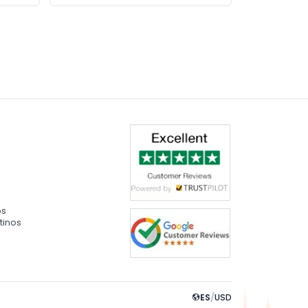
os
tinos
ES
/
USD