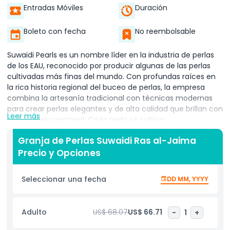
Entradas Móviles
Duración
Boleto con fecha
No reembolsable
Suwaidi Pearls es un nombre líder en la industria de perlas
de los EAU, reconocido por producir algunas de las perlas
cultivadas más finas del mundo. Con profundas raíces en
la rica historia regional del buceo de perlas, la empresa
combina la artesanía tradicional con técnicas modernas
para crear perlas elegantes y de alta calidad que brillan con
Leer más
un lustre excepcional. Cada perla se cultiva
cuidadosamente y se convierte en impresionantes piezas
Granja de Perlas Suwaidi Ras al-Jaima
de joyería, incluyendo collares, pendientes, anillos y
Precio y Opciones
pulseras. Ya seas un coleccionista que busca perlas raras o
alguien que busca un regalo atemporal, Suwaidi Pearls
ofrece belleza y valor incomparables. Lo que distingue a
Seleccionar una fecha
DD MM, YYYY
Suwaidi Pearls es su compromiso con preservar la herencia
del cultivo de perlas en los EAU. La marca honra tradiciones
centenarias mientras promueve prácticas sostenibles,
Adulto
US$ 68.07
US$ 66.71
-
1
+
convirtiéndola en una elección confiable para clientes en
todo el mundo. Desde perlas sueltas hasta joyería de lujo