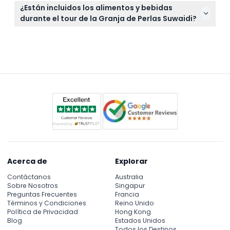
La granja está abierta diariamente de 10:00 a.m. a
para las nocturnas para mantenerse cómodo
¿Están incluidos los alimentos y bebidas
5:30 p.m., con los viernes ligeramente extendidos
durante toda la visita.
durante el tour de la Granja de Perlas Suwaidi?
hasta las 6:00 p.m. (sujeto a cambios — por favor
Sí, su entrada incluye bocadillos, agua, refrescos,
confirme al momento de reservar).
dátiles y el tradicional té y café árabe para disfrutar
durante su visita.
Acerca de
Explorar
Contáctanos
Australia
Sobre Nosotros
Singapur
Preguntas Frecuentes
Francia
Términos y Condiciones
Reino Unido
Política de Privacidad
Hong Kong
Blog
Estados Unidos
Todos los Destinos