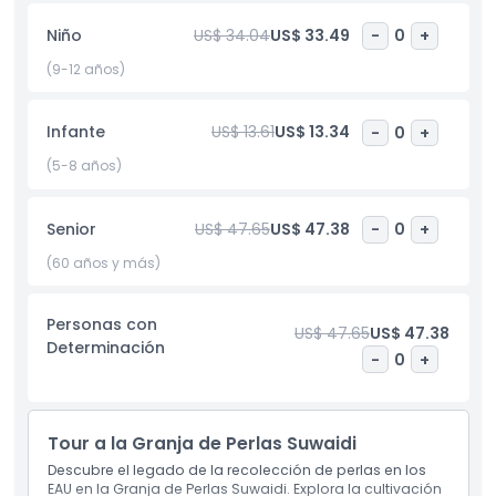
terminada, Suwaidi Pearls ofrece excelencia en cada pieza.
Niño
US$ 34.04
US$ 33.49
-
0
+
Su servicio personalizado asegura que encuentres la
combinación perfecta para tu estilo. Si buscas perlas
(9-12 años)
auténticas y elegantes con una historia, Suwaidi Pearls es el
nombre para recordar.
Infante
US$ 13.61
US$ 13.34
-
0
+
(5-8 años)
Aspectos Destacados
Senior
US$ 47.65
US$ 47.38
-
0
+
Inclusiones
(60 años y más)
Política para Niños y Adultos
Personas con
US$ 47.65
US$ 47.38
Determinación
-
0
+
Exclusiones
Horario de Apertura
Tour a la Granja de Perlas Suwaidi
Descubre el legado de la recolección de perlas en los
EAU en la Granja de Perlas Suwaidi. Explora la cultivación