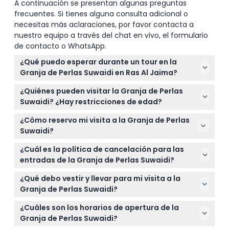
A continuación se presentan algunas preguntas
frecuentes. Si tienes alguna consulta adicional o
necesitas más aclaraciones, por favor contacta a
nuestro equipo a través del chat en vivo, el formulario
de contacto o WhatsApp.
¿Qué puedo esperar durante un tour en la
Granja de Perlas Suwaidi en Ras Al Jaima?
Su tour incluye un paseo tradicional en bote a
¿Quiénes pueden visitar la Granja de Perlas
través de manglares hasta la plataforma flotante
Suwaidi? ¿Hay restricciones de edad?
de la granja de perlas, una exploración guiada del
La granja recibe visitantes de todas las edades,
patrimonio de la inmersión de perlas, apertura en
¿Cómo reservo mi visita a la Granja de Perlas
incluyendo adultos (13+), niños (9-12), infantes (5-
vivo de ostras y refrescos como té árabe, café y
Suwaidi?
8) y personas mayores (60+). Todos pueden
dátiles. Es una experiencia cultural completa que
Puede reservar sus entradas cómodamente en
disfrutar aprendiendo sobre las tradiciones de
¿Cuál es la política de cancelación para las
muestra las técnicas de cultivo de perlas.
línea aquí mismo en este sitio web, donde también
buceo de perlas de la región.
entradas de la Granja de Perlas Suwaidi?
puede verificar la disponibilidad para su fecha y
Las entradas para la Granja de Perlas Suwaidi no
hora preferidas.
¿Qué debo vestir y llevar para mi visita a la
son reembolsables y no se pueden cancelar, así
Granja de Perlas Suwaidi?
que asegúrese de seleccionar cuidadosamente su
Use ropa ligera y casual que sea modesta para
fecha y hora al hacer la reserva.
¿Cuáles son los horarios de apertura de la
respetar la cultura local. Recomendamos protector
Granja de Perlas Suwaidi?
solar para las visitas diurnas y repelente de insectos