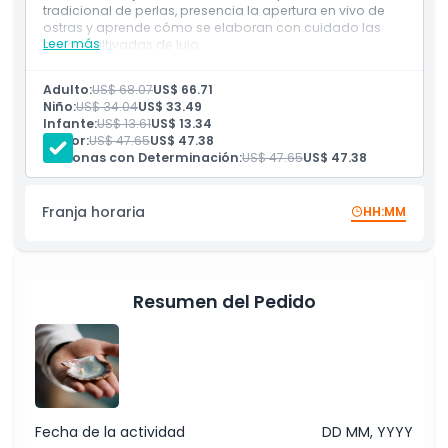
Cosas a Saber
tradicional de perlas, presencia la apertura en vivo de
ostras y aprende cómo se elaboran con cuidado las
Leer más
perlas cultivadas de lujo.
Ubicación
Incluye
Entrada a las atracciones
Adulto:
US$ 68.07
US$ 66.71
Aperitivos con agua, refrescos, dátiles, té árabe
Niño:
US$ 34.04
US$ 33.49
Cómo Canjear
tradicional y café
Infante:
US$ 13.61
US$ 13.34
Apertura de ostras en vivo
Senior:
US$ 47.65
US$ 47.38
Personas con Determinación:
US$ 47.65
US$ 47.38
Código de Vestimenta
Franja horaria
HH:MM
Política de Cancelación
Resumen del Pedido
Fecha de la actividad
DD MM, YYYY