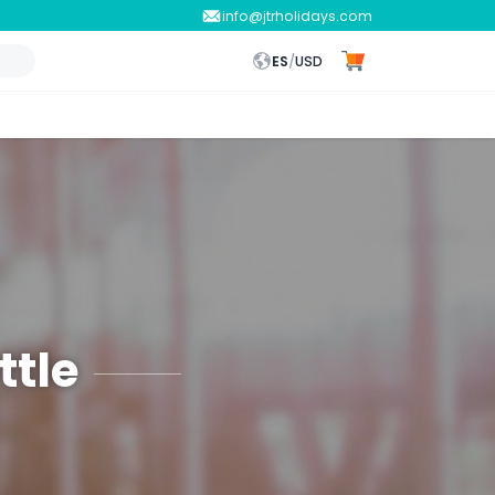
info@jtrholidays.com
ES
/
USD
ttle