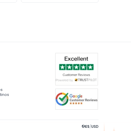
os
tinos
ES
/
USD