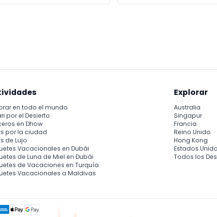
tividades
Explorar
orar en todo el mundo
Australia
ri por el Desierto
Singapur
ceros en Dhow
Francia
s por la ciudad
Reino Unido
s de Lujo
Hong Kong
uetes Vacacionales en Dubái
Estados Unid
etes de Luna de Miel en Dubái
Todos los Des
uetes de Vacaciones en Turquía
uetes Vacacionales a Maldivas