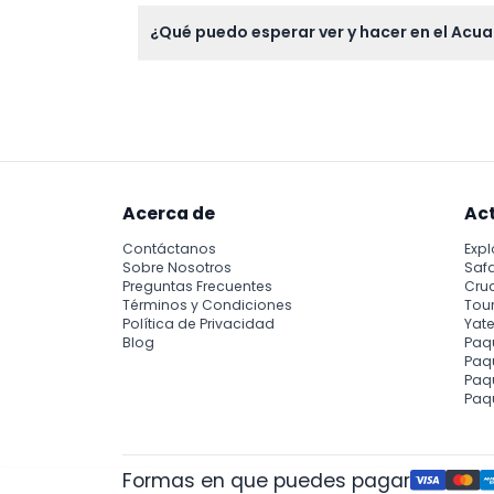
Hay estacionamiento accesible en el Garaje P
¿Qué puedo esperar ver y hacer en el Acua
Podrá ver la fascinante vida marina del Nor
alimentaciones diarias de animales y las p
Acerca de
Ac
Contáctanos
Expl
Sobre Nosotros
Safa
Preguntas Frecuentes
Cru
Términos y Condiciones
Tour
Política de Privacidad
Yate
Blog
Paq
Paqu
Paq
Paq
Formas en que puedes pagar