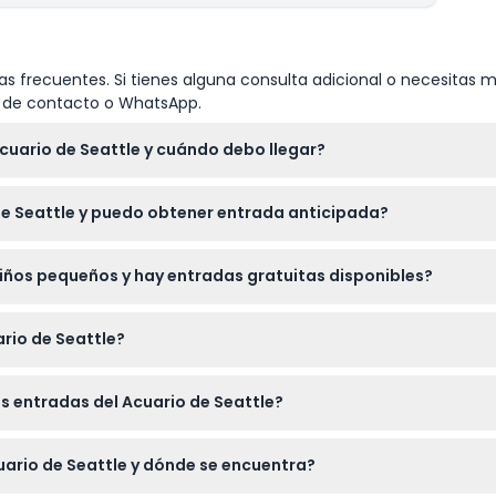
s frecuentes. Si tienes alguna consulta adicional o necesitas m
io de contacto o WhatsApp.
Acuario de Seattle y cuándo debo llegar?
:30 a.m. a 6 p.m., con última entrada a las 5 p.m. Llegue no más
e Seattle y puedo obtener entrada anticipada?
sujeto a cambios — por favor confirme al momento de la reserv
ismo en este sitio web para la fecha y hora seleccionadas. La e
niños pequeños y hay entradas gratuitas disponibles?
e entrada para evitar perder su horario.
 a 3 años entran gratis cuando están acompañados por un adulto.
ario de Seattle?
ámara para capturar la cúpula submarina y la vida marina, y 
as entradas del Acuario de Seattle?
s no están incluidas, pero hay opciones cercanas.
pueden cancelar, así que asegúrese de que sus planes estén fir
uario de Seattle y dónde se encuentra?