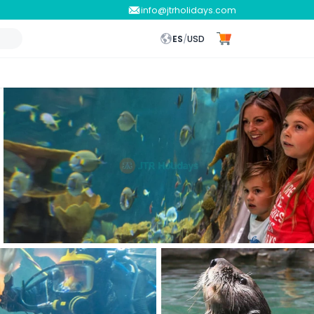
info@jtrholidays.com
ES
/
USD