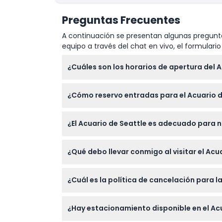
Preguntas Frecuentes
A continuación se presentan algunas pregunta
equipo a través del chat en vivo, el formular
¿Cuáles son los horarios de apertura del 
El acuario está abierto todos los días de 9
¿Cómo reservo entradas para el Acuario d
reservada para asegurar un acceso fluido (
Puede reservar sus entradas en línea aquí m
¿El Acuario de Seattle es adecuado para 
que por favor llegue dentro de su ventana d
Sí, el acuario es familiar y los niños de 0
¿Qué debo llevar conmigo al visitar el Acu
adultos que quieran explorar la vida marina.
Lleve zapatos cómodos para caminar, una c
¿Cuál es la política de cancelación para l
frío cerca del agua. La comida y las bebida
Las entradas no son reembolsables y no se 
¿Hay estacionamiento disponible en el Ac