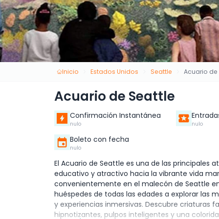
Inicio
Estados Unidos
Seattle
Acuario de 
Acuario de Seattle
Confirmación Instantánea
Entrada
nulo
nulo
Boleto con fecha
nulo
El Acuario de Seattle es una de las principales a
educativo y atractivo hacia la vibrante vida mar
convenientemente en el malecón de Seattle en el
huéspedes de todas las edades a explorar las m
y experiencias inmersivas. Descubre criaturas
hipnotizantes, pulpos inteligentes y una colorid