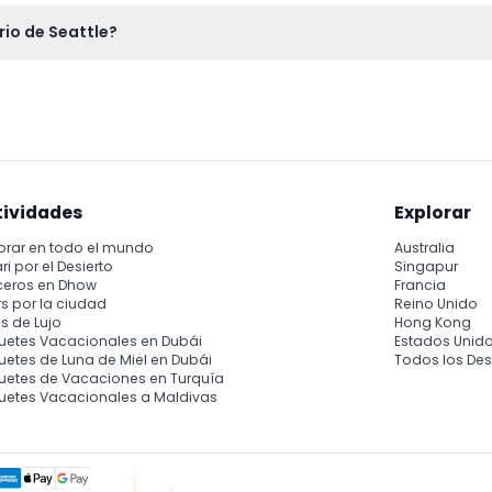
latinum Parking Hillclimb al otro lado de la calle en 1422 Alaska
rio de Seattle?
oeste del Pacífico, los juguetones nutrias marinas y la impresio
resentaciones que ofrecen diversión y educación para todas las 
tividades
Explorar
orar en todo el mundo
Australia
ri por el Desierto
Singapur
ceros en Dhow
Francia
s por la ciudad
Reino Unido
s de Lujo
Hong Kong
uetes Vacacionales en Dubái
Estados Unid
etes de Luna de Miel en Dubái
Todos los Des
uetes de Vacaciones en Turquía
uetes Vacacionales a Maldivas