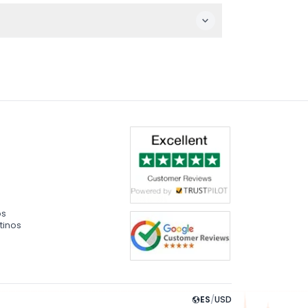
n Way, a solo unos pasos del acuario.
nante Cúpula Submarina. No se pierda las
edades.
os
tinos
ES
/
USD