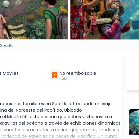
Seattle
s Móviles
No reembolsable
nulo
tracciones familiares en Seattle, ofreciendo un viaje
ina del Noroeste del Pacífico. Ubicado
 Muelle 59, este destino que debes visitar invita a
aravillas del océano a través de exhibiciones dinámicas
 fascinantes como nutrias marinas juguetonas, medusas
a variedad de especies de peces del Pacífico. Un punto