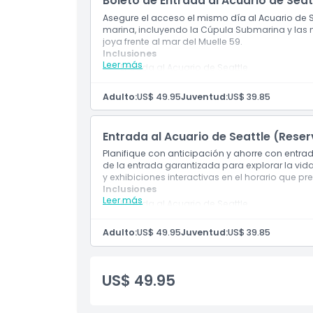
Boleto de Entrada al Acuario de Sea
Asegure el acceso el mismo día al Acuario de S
marina, incluyendo la Cúpula Submarina y las n
Horario de Apertura
joya frente al mar del Muelle 59.
Inclusiones
Leer más
Entrada al Acuario de Seattle
Cosas a Saber
Acceso a espacios interiores y exteriores
Adulto:
US$ 49.95
Juventud:
US$ 39.85
Ubicación
Entrada al Acuario de Seattle (Res
Cómo Canjear
Planifique con anticipación y ahorre con entrad
de la entrada garantizada para explorar la vida
y exhibiciones interactivas en el horario que pre
Inclusiones
Política de Cancelación
Leer más
Entrada al Acuario de Seattle
Acceso a espacios interiores y exteriores
Adulto:
US$ 49.95
Juventud:
US$ 39.85
US$ 49.95