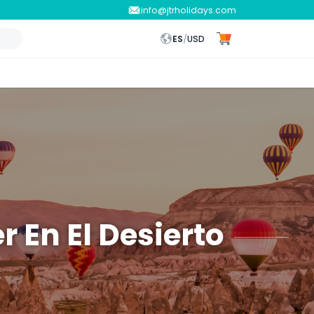
info@jtrholidays.com
ES
/
USD
 En El Desierto