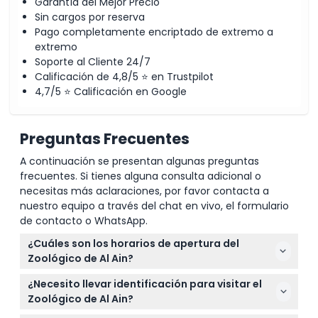
Garantía del Mejor Precio
Sin cargos por reserva
Pago completamente encriptado de extremo a
extremo
Soporte al Cliente 24/7
Calificación de 4,8/5 ⭐ en Trustpilot
4,7/5 ⭐ Calificación en Google
Preguntas Frecuentes
A continuación se presentan algunas preguntas
frecuentes. Si tienes alguna consulta adicional o
necesitas más aclaraciones, por favor contacta a
nuestro equipo a través del chat en vivo, el formulario
de contacto o WhatsApp.
¿Cuáles son los horarios de apertura del
Zoológico de Al Ain?
El Zoológico de Al Ain está abierto todos los días de
¿Necesito llevar identificación para visitar el
9 a. m. a 6 p. m., brindándote mucho tiempo para
Zoológico de Al Ain?
explorar las extensas exhibiciones de vida salvaje.
Sí, es obligatorio llevar una identificación válida o