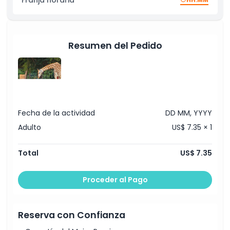
mundo en hábitats estilo natural
Una oportunidad para disfrutar de las atracciones
Horario de Apertura
del zoológico, jardines y áreas familiares
Resumen del Pedido
Cosas a Saber
Ubicación
Cómo Canjear
Fecha de la actividad
DD MM, YYYY
Adulto
US$ 7.35 × 1
Política de Cancelación
Total
US$ 7.35
Proceder al Pago
Reserva con Confianza