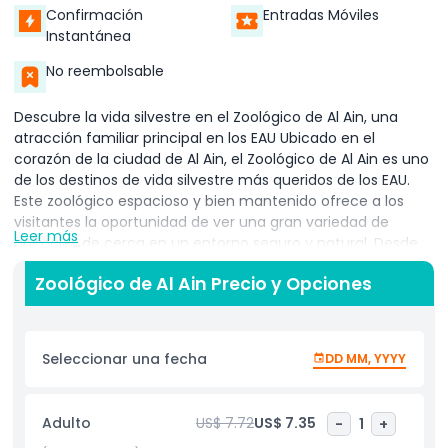
Confirmación
Entradas Móviles
Instantánea
No reembolsable
Descubre la vida silvestre en el Zoológico de Al Ain, una
atracción familiar principal en los EAU Ubicado en el
corazón de la ciudad de Al Ain, el Zoológico de Al Ain es uno
de los destinos de vida silvestre más queridos de los EAU.
Este zoológico espacioso y bien mantenido ofrece a los
visitantes la oportunidad de ver una gran variedad de
Leer más
animales de cerca en un entorno seguro y natural. Desde
majestuosos leones y tigres hasta elegantes jirafas, cebras
Zoológico de Al Ain Precio y Opciones
y aves raras, el zoológico alberga especies de todo el
mundo. Uno de los puntos destacados del zoológico es su
colección de vida silvestre árabe, incluyendo el icónico oryx
árabe, que estuvo al borde de la extinción. El Zoológico de
Seleccionar una fecha
DD MM, YYYY
Al Ain juega un papel clave en la conservación de la vida
silvestre a través de programas de cría y esfuerzos
educativos que aumentan la conciencia sobre las especies
Adulto
US$ 7.72
US$ 7.35
-
1
+
en peligro. Las familias y los niños disfrutarán con las