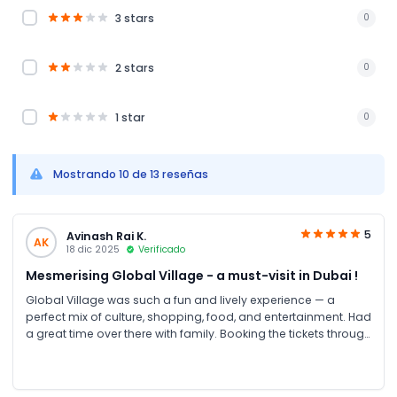
3 stars
0
2 stars
0
1 star
0
Mostrando 10 de 13 reseñas
5
Avinash Rai K.
AK
18 dic 2025
Verificado
Mesmerising Global Village - a must-visit in Dubai !
Global Village was such a fun and lively experience — a
perfect mix of culture, shopping, food, and entertainment. Had
a great time over there with family. Booking the tickets through
JTR Holidays platform was super easy and hassle-free.
Everything was clear and straightforward, with instant
confirmation. Special thanks to Ms. Zoya Khan for her