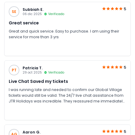
excellent support — very responsive, professional, and helpful
throughout the process. Highly recommended for anyone
5
Subbiah E.
SE
visiting Dubai!
06 dic 2025
Verificado
Great service
Great and quick service. Easy to purchase. I am using their
service for more than 3 yrs
5
Patricia T.
PT
29 oct 2025
Verificado
Live Chat Saved my tickets
I was running late and needed to confirm our Global Village
tickets would still be valid. The 24/7 live chat assistance from
JTR Holidays was incredible. They reassured me immediately
that tickets are open-dated. The cultural shows at Global
Village were absolutely breathtaking.
5
Aaron G.
AG