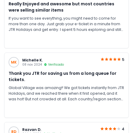
Really Enjoyed and awesome but most countries
were selling similar items
If you want to see everything, you might need to come for
more than one day. Just grab your e-ticket in a minute from
JTR Holidays and get entry. I spent 5 hours exploring and still
missed sections. It was really cool to see all of the different
cultures and try different foods. I also enjoyed the
performances. The stunt show was awesome! The only con
was that most of the countries were selling similar items.
Definitely worth going, though!
5
Michelle K.
MK
08 nov 2024
Verificado
Thank you JTR for saving us from a long queue for
tickets.
Global Village was amazing!! We got tickets instantly from JTR
Holidays, and we reached there when it first opened, and it
was hot! But not crowded at all. Each country/region section
has its own market with goods from those locations; it was
fun to explore and see all the goods for sale. So many food
options too! Beautifully designed.
4
Razvan D.
RD