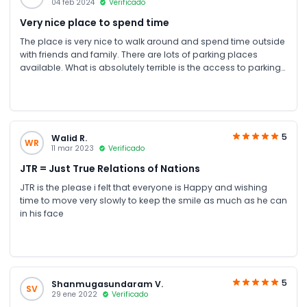
04 feb 2024
Verificado
Very nice place to spend time
The place is very nice to walk around and spend time outside
with friends and family. There are lots of parking places
available. What is absolutely terrible is the access to parking
areas. From the last traffic signal to parking area P3 (where we
were directed by the staff) we took around 40 mins. There is
absolutely no logistics in place with respect to access and
that's a pity.
5
Walid R.
WR
11 mar 2023
Verificado
JTR = Just True Relations of Nations
JTR is the please i felt that everyone is Happy and wishing
time to move very slowly to keep the smile as much as he can
in his face
5
Shanmugasundaram V.
SV
29 ene 2022
Verificado