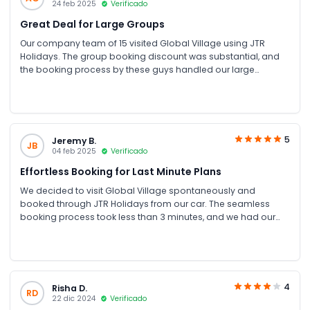
24 feb 2025
Verificado
Great Deal for Large Groups
Our company team of 15 visited Global Village using JTR
Holidays. The group booking discount was substantial, and
the booking process by these guys handled our large
numbers effortlessly. The rides and entertainment were
fantastic. Amazing Experience.
5
Jeremy B.
JB
04 feb 2025
Verificado
Effortless Booking for Last Minute Plans
We decided to visit Global Village spontaneously and
booked through JTR Holidays from our car. The seamless
booking process took less than 3 minutes, and we had our
instant tickets via email immediately. The park exceeded our
expectations, the scale is incredible and the food options are
endless. Thank you JTR for making our evening amazing.
4
Risha D.
RD
22 dic 2024
Verificado