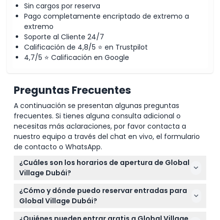
Sin cargos por reserva
Pago completamente encriptado de extremo a
extremo
Soporte al Cliente 24/7
Calificación de 4,8/5 ⭐ en Trustpilot
4,7/5 ⭐ Calificación en Google
Preguntas Frecuentes
A continuación se presentan algunas preguntas
frecuentes. Si tienes alguna consulta adicional o
necesitas más aclaraciones, por favor contacta a
nuestro equipo a través del chat en vivo, el formulario
de contacto o WhatsApp.
¿Cuáles son los horarios de apertura de Global
Village Dubái?
Global Village Dubái está abierto de domingo a
¿Cómo y dónde puedo reservar entradas para
miércoles de 5:00 PM a 1:00 AM y de jueves a
Global Village Dubái?
sábado de 5:00 PM a 2:00 AM. Tenga en cuenta que
Puede reservar fácilmente sus entradas en línea
los martes están reservados solo para mujeres y
¿Quiénes pueden entrar gratis a Global Village