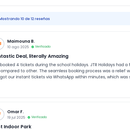
Mostrando 10 de 12 reseñas
Maimouna B.
B
10 ago 2025
Verificado
tastic Deal, literally Amazing
booked 4 tickets during the school holidays. JTR Holidays had a 
compared to other. The seamless booking process was a relief wi
got our instant tickets via WhatsApp within minutes, which was 
rance.
Omar F.
F
19 jul 2025
Verificado
t Indoor Park