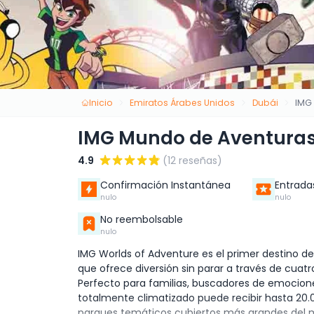
Inicio
Emiratos Árabes Unidos
Dubái
IMG
IMG Mundo de Aventura
4.9
(12 reseñas)
Confirmación Instantánea
Entrada
nulo
nulo
No reembolsable
nulo
IMG Worlds of Adventure es el primer destino 
que ofrece diversión sin parar a través de cu
Perfecto para familias, buscadores de emocion
totalmente climatizado puede recibir hasta 20.0
parques temáticos cubiertos más grandes del mu