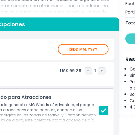
Fech
ture cuenta con atracciones llenas de adrenalina,
Part
das en algunos de los personajes más queridos del
das según los gigantes del entretenimiento mundial
Tota
 Opciones
s dos, Lost Valley Dinosaur Adventure e IMG Boulevard,
 IMG. Los visitantes pueden unirse a Spider Man o a los
inosaurios en Lost Valley o disfrutar de la diversión
. El parque también incluye tiendas temáticas,
DD MM, YYYY
 cine de 12 pantallas.
Res
miliar divertido o escapar del calor de Dubái, IMG
e que promete recuerdos inolvidables para todas las
Ga
US$ 99.39
-
1
+
Si
Pa
a 
So
ado para Atracciones
Ca
ada general a IMG Worlds of Adventure, el parque
4,
ra atracciones emocionantes, conoce a tus
mérgete en las zonas de Marvel y Cartoon Network.
 m de altura, este boleto te otorga acceso de día