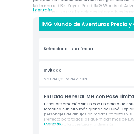
Mohammed Bin Zayed Road, IMG Worlds of Adven
Leer más
montañas rusas y atracciones interactivas basa
mundo. Dos de las cuatro zonas están tematiza
IMG Mundo de Aventuras Precio y
Cartoon Network y MARVEL, mientras que las otra
son conceptos originales diseñados por el Grupo
Vengadores para salvar el mundo, luchar contra d
familiar con Ben 10 y las Chicas Superpoderosas
Seleccionar una fecha
experiencias gastronómicas únicas y un moderno
Ya busques una atracción emocionante, un día fa
Worlds of Adventure es una atracción imperdibl
Invitado
edades.
Más de 1,05 m de altura
Aspectos Destacados
Entrada General IMG con Pase Ilimit
Descubre emoción sin fin con un boleto de entr
temático cubierto más grande de Dubái. Explo
Inclusiones
personajes de dibujos animados favoritos y su
¡Perfecto para todos los que midan más de 1,05
Leer más
completo a la aventura y la diversión!
Política para Niños y Adultos
Incluye