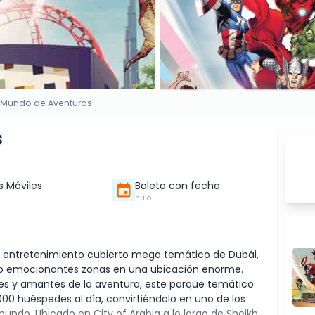
 Mundo de Aventuras
s
s Móviles
Boleto con fecha
nulo
de entretenimiento cubierto mega temático de Dubái,
atro emocionantes zonas en una ubicación enorme.
es y amantes de la aventura, este parque temático
00 huéspedes al día, convirtiéndolo en uno de los
ndo. Ubicado en City of Arabia a lo largo de Sheikh