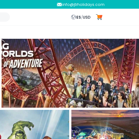
info@jtrholidays.com
ES
/
USD