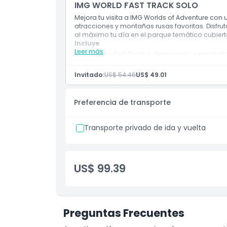
IMG WORLD FAST TRACK SOLO
Mejora tu visita a IMG Worlds of Adventure con un
atracciones y montañas rusas favoritas. Disf
al máximo tu día en el parque temático cubier
Incluye
Leer más
Acceso Fast Track a atracciones y montañ
Válido solo con boleto de entrada general
Invitado:
US$ 54.46
US$ 49.01
Entrada prioritaria en zonas populares (Ma
Ahorra tiempo y disfruta más experiencias
Preferencia de transporte
Uso solo el mismo día
Transporte privado de ida y vuelta
US$ 99.39
Preguntas Frecuentes