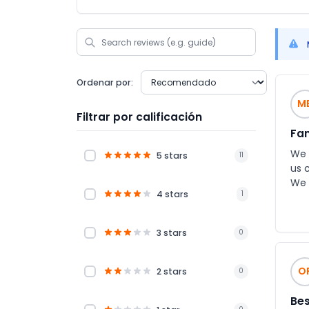
Ordenar por:
M
Filtrar por calificación
Fan
We 
5 stars
11
us 
We 
4 stars
1
ent
3 stars
0
O
2 stars
0
Bes