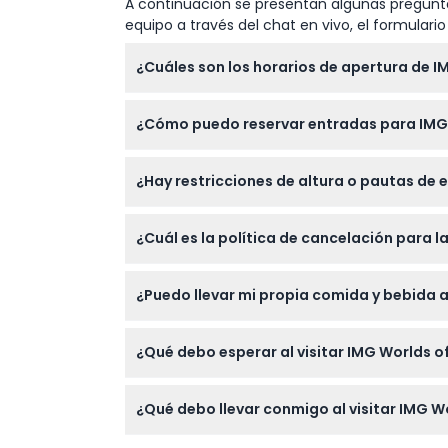
A continuación se presentan algunas pregunta
equipo a través del chat en vivo, el formular
¿Cuáles son los horarios de apertura de I
IMG Worlds of Adventure está abierto de 12:0
¿Cómo puedo reservar entradas para IMG
atracciones cierran 30 minutos antes del c
Puede reservar fácilmente sus entradas en l
¿Hay restricciones de altura o pautas de
durante el proceso de reserva para asegurar
Los niños menores de 1.05 metros de altura 
¿Cuál es la política de cancelación para 
atracciones. El parque ofrece atracciones 
Las entradas no son reembolsables y no pue
¿Puedo llevar mi propia comida y bebida 
con una tarifa de cancelación del 100% apli
No se permite ingresar comida ni bebidas 
¿Qué debo esperar al visitar IMG Worlds o
mantenerse energizado durante todo el día
Espere un día lleno de diversión con atracc
¿Qué debo llevar conmigo al visitar IMG W
Boulevard, además de tiendas y restaurant
Lleve ropa y calzado cómodos adecuados par