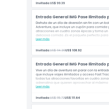
Acceso de día completo a IMG Worlds of Ad
Invitado:
US$ 99.39
de Dubái
Horario de Apertura
Incluye paseos ilimitados en las cuatro zona
Boulevard
Entrada General IMG Pase Ilimitado
Perfecto para visitantes que midan más de 
Cosas a Saber
Disfruta de un día de diversión sin fin con un 
Adventure, que incluye
un cupón para comida 
atracciones en cuatro zonas épicas y toma un
deliciosa comida. ¡Es el paquete perfecto par
Ubicación
Leer más
Incluye
Disfruta de atracciones ilimitadas más un
Explora emocionantes atracciones en cuat
Cómo Llegar
Invitado:
US$ 114.36
US$ 108.92
Gran valor para un día completo de divers
destacado de Dubái
Entrada General IMG Pase Ilimitado
Política de Cancelación
Vive un día de aventura sin parar con la entra
que incluye viajes ilimitados y acceso Fast Track
todas tus atracciones favoritas en cuatro zon
adrenalina que quieren aprovechar al máximo 
Leer más
Incluye
Incluye viajes ilimitados y acceso Fast Trac
Maximiza tu tiempo con entrada prioritaria 
Invitado:
US$ 115.72
US$ 111.64
Ideal para los amantes de la adrenalina qu
complicaciones