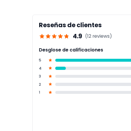
si es necesario. Recuerde, no se permiten a
Reseñas de clientes
4.9
(12 reviews)
Desglose de calificaciones
5
4
3
2
1