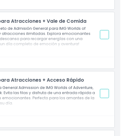
venture, el parque temático cubierto más grande
s: Marvel, Cartoon Network, Lost Valley y IMG
 para Atracciones + Vale de Comida
1,05 m de altura
boleto de Admisión General para IMG Worlds of
y
atracciones ilimitadas. Explora emocionantes
 descanso para recargar energías con una
a un día completo de emoción y aventura!
 cupón para una sabrosa pausa durante tu aventura
ro zonas inmersivas
ión y comida en el parque temático cubierto más
 para Atracciones + Acceso Rápido
da General Admission de IMG Worlds of Adventure,
. Evita las filas y disfruta de una entrada rápida a
as emocionantes. Perfecto para los amantes de la
su día.
k para evitar las colas
a las principales atracciones en las cuatro zonas
e desean una experiencia definitiva y sin