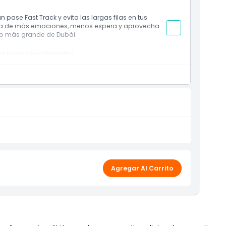
 pase Fast Track y evita las largas filas en tus
ruta de más emociones, menos espera y aprovecha
to más grande de Dubái.
as rusas seleccionadas
rvel, Cartoon Network y más)
Agregar Al Carrito