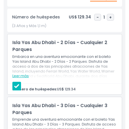
Dos Días, Dos Parques:
Número de huéspedes
US$ 129.34
-
1
+
Sumerge en las emociones de dos de nuestros parques de
(3 Años y Más 1,1 m)
clase mundial durante dos días consecutivos. Personaliza
tu experiencia combinando tus atracciones favoritas o
descubriendo nuevas a tu ritmo.
Isla Yas Abu Dhabi - 2 Días - Cualquier 2
Parques
Embarca en una aventura emocionante con el boleto
Yas Island Abu Dhabi - 2 Días - 2 Parques. Disfruta de
Tres Días, Tres Parques:
acceso a dos de las principales atracciones de Yas
Island, incluyendo Ferrari World, Yas Water World, Warner
Extiende tu diversión y ahorros con acceso a tres parques
Leer más
Bros. World y SeaWorld Abu Dhabi, durante dos días
durante tres días inolvidables. Con tarifas con descuento,
consecutivos. ¡Sumérgete en juegos emocionantes,
puedes disfrutar aún más emoción y variedad a través de
toboganes acuáticos y experiencias inmersivas para
Número de huéspedes:
US$ 129.34
nuestras increíbles atracciones.
una escapada inolvidable!
Incluye
Este boleto otorga entrada general a dos de los
Isla Yas Abu Dhabi - 3 Días - Cualquier 3
cuatro parques de tu elección. Es decir, Ferrari World,
Yas Water World, Warner Bros. Abu Dhabi & SeaWorld
Parques
Cuatro Días, Cuatro Parques:
Abu Dhabi.
Emprende una aventura emocionante con el boleto Yas
Durante el transcurso de dos días separados.
Maximiza tu aventura en Isla Yas con cuatro días de
Island Abu Dhabi - 3 Días - 3 Parques. Disfruta de acceso
Puedes optar por utilizarlo dentro de dos días