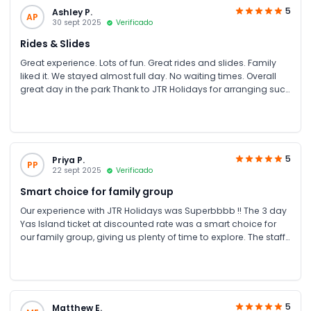
5
Ashley P.
AP
30 sept 2025
Verificado
Rides & Slides
Great experience. Lots of fun. Great rides and slides. Family
liked it. We stayed almost full day. No waiting times. Overall
great day in the park Thank to JTR Holidays for arranging such
a wonderful tour.
5
Priya P.
PP
22 sept 2025
Verificado
Smart choice for family group
Our experience with JTR Holidays was Superbbbb !! The 3 day
Yas Island ticket at discounted rate was a smart choice for
our family group, giving us plenty of time to explore. The staff
was incredibly helpful inside the parks guiding us through the
best attractions and ensuring we had a memorable
vacation. Sea world & warner bro is recommended for
children. Thumps up to JTR Holidays
5
Matthew E.