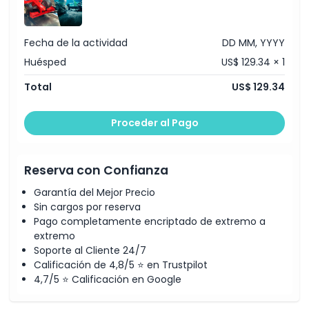
Crea recuerdos duraderos mientras emprendes
emocionantes aventuras y descubres nuevos mundos
juntos. No pierdas la oportunidad de experimentar Isla Yas
Fecha de la actividad
DD MM, YYYY
Abu Dhabi como nunca antes. Reserva tus Entradas para
Huésped
US$ 129.34 × 1
Múltiples Parques hoy y comienza un viaje inolvidable lleno
de emoción, risas y ahorros inigualables.
Total
US$ 129.34
Proceder al Pago
Inclusiones
Horario de Apertura
Reserva con Confianza
Garantía del Mejor Precio
Cosas a Saber
Sin cargos por reserva
Pago completamente encriptado de extremo a
extremo
Ubicación
Soporte al Cliente 24/7
Calificación de 4,8/5 ⭐ en Trustpilot
4,7/5 ⭐ Calificación en Google
Cómo Llegar