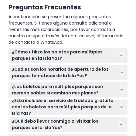
Preguntas Frecuentes
Términos y Condiciones
A continuación se presentan algunas preguntas
frecuentes. Si tienes alguna consulta adicional o
Política de Cancelación
necesitas más aclaraciones, por favor contacta a
nuestro equipo a través del chat en vivo, el formulario
de contacto o WhatsApp.
¿Cómo utilizo los boletos para múltiples
parques en la Isla Yas?
Puedes elegir boletos que permiten la entrada a 2,
¿Cuáles son los horarios de apertura de los
3 o 4 parques en la Isla Yas durante un período de 6
parques temáticos de la Isla Yas?
días, comenzando desde tu primera visita. Solo
Los parques generalmente abren de 10:00 AM a
selecciona los parques que deseas visitar durante
¿Los boletos para múltiples parques son
7:00 PM, pero el horario puede variar. Por favor,
el proceso de reserva en línea en este sitio web.
reembolsables si cambian mis planes?
consulta el sitio web oficial de cada parque o los
¿Está incluido el servicio de traslado gratuito
No, estos boletos no son reembolsables y no
detalles de la reserva aquí antes de tu visita (sujeto
con los boletos para múltiples parques de la
pueden ser cancelados. Asegúrate de que tus
a cambios, confirma al momento de la reserva).
Isla Yas?
planes de viaje estén confirmados antes de
Sí, tu boleto incluye un servicio de traslado gratuito
reservar.
¿Qué debo llevar conmigo al visitar los
entre los parques, lo que facilita desplazarte de uno
parques de la Isla Yas?
a otro sin costo adicional.
Lleva ropa cómoda, traje de baño si planeas visitar