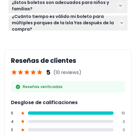
¿Estos boletos son adecuados para niños y
Yas Waterworld, protector solar y la confirmación
familias?
de tu boleto. También es útil llevar una botella de
¿Cuánto tiempo es válido mi boleto para
¡Absolutamente! Los parques de la Isla Yas tienen
agua reutilizable y una identificación con foto.
múltiples parques de la Isla Yas después de la
atracciones aptas para todas las edades, haciendo
compra?
que estos boletos múltiples sean una excelente
Tu boleto es válido por 9 meses desde la fecha de
opción para familias y niños.
compra, dándote mucho tiempo para planificar tu
visita.
Reseñas de clientes
5
(10 reviews)
Reseñas verificadas
Desglose de calificaciones
5
10
4
0
3
0