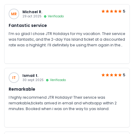
5
Michael R.
MR
29 oct 2025
Verificado
Fantastic service
I’m so glad I chose JTR Holidays for my vacation. Their service
was fantastic, and the 2-day Yas Island ticket at a discounted
rate was a highlight. I’ll definitely be using them again in the
future. Big thanks to JTR Team
5
Ismail t.
IT
30 sept 2025
Verificado
Remarkable
I highly recommend JTR Holidays! Their service was
remarkable,tickets arrived in email and whatsapp within 2
minutes. Booked when i was on the way to yas island.