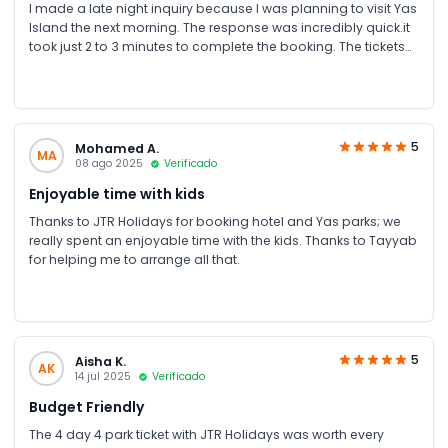
I made a late night inquiry because I was planning to visit Yas
Island the next morning. The response was incredibly quick.it
took just 2 to 3 minutes to complete the booking. The tickets
were sent directly to my email and WhatsApp. Additionally, Mr.
Sohail provided me with the promo code JTRYAS, which gave
me an extra Super Duper discount at checkout.
5
Mohamed A.
MA
08 ago 2025
Verificado
Enjoyable time with kids
Thanks to JTR Holidays for booking hotel and Yas parks; we
really spent an enjoyable time with the kids. Thanks to Tayyab
for helping me to arrange all that.
5
Aisha K.
AK
14 jul 2025
Verificado
Budget Friendly
The 4 day 4 park ticket with JTR Holidays was worth every