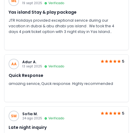
ME
19 sept 2025
Verificado
Yas island Stay & play package
JTR Holidays provided exceptional service during our
vacation in dubai & abu dhabi yas island . We took the 4
days 4 park ticket option with 3 night stay in Yas Island
including transport and i must say they offer amazing rates.
the hotel was 5 star with luxury services and the transport
service was neat & clean with english speaking driver cum
guide. it was overall wonderful experience.Yas
5
Adur A.
AA
13 sept 2025
Verificado
Quick Response
amazing service, Quick response. Highly recommended
5
Sofia M.
SM
24 ago 2025
Verificado
Late night inquiry