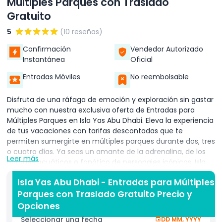
Múltiples Parques con Traslado
Gratuito
5
(10 reseñas)
Confirmación
Vendedor Autorizado
Instantánea
Oficial
Entradas Móviles
No reembolsable
Disfruta de una ráfaga de emoción y exploración sin gastar
mucho con nuestra exclusiva oferta de Entradas para
Múltiples Parques en Isla Yas Abu Dhabi. Eleva la experiencia
de tus vacaciones con tarifas descontadas que te
permiten sumergirte en múltiples parques durante dos, tres
o cuatro días. Ya seas un amante de la adrenalina, de los
Leer más
parques acuáticos o fanático de personajes icónicos, Isla
Yas promete una aventura inolvidable a una fracción del
Isla Yas Abu Dhabi - Entradas para Múltiples
costo.
Parques con Traslado Gratuito Precio y
Opciones
Seleccionar una fecha
DD MM, YYYY
Aventuras a Medida: