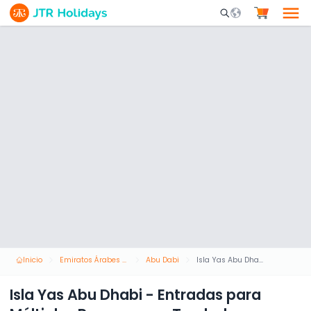
Mobile Search Opene
Inicio
Emiratos Árabes Unidos
Abu Dabi
Isla Yas Abu Dhabi - Entradas para Múltiples Parques con Traslado Gratuito
Isla Yas Abu Dhabi - Entradas para