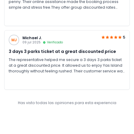
penny. Their online assistance made the booking process
simple and stress free.They offer group discounted rates
which made it budget friendly option. We loved exploring Yas
Island over multiple days unlimited rides.
5
Michael J.
MJ
09 jul 2025
Verificado
3 days 3 parks ticket at a great discounted price
The representative helped me secure a 3 days 3 parks ticket
at a great discounted price. It allowed us to enjoy Yas Island
thoroughly without feeling rushed. Their customer service was
friendly and efficient. I highly recommend their services for
anyone visiting UAE.
Has visto todas las opiniones para esta experiencia