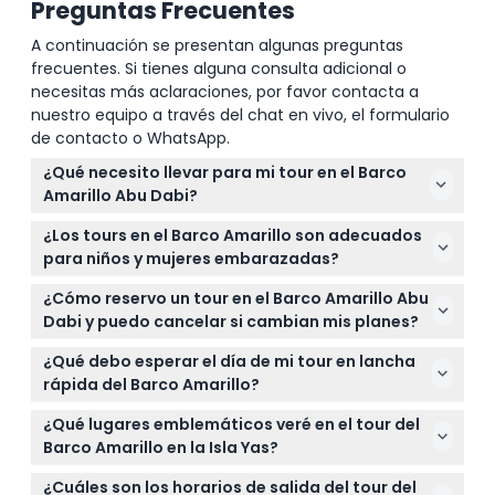
Preguntas Frecuentes
A continuación se presentan algunas preguntas
frecuentes. Si tienes alguna consulta adicional o
necesitas más aclaraciones, por favor contacta a
nuestro equipo a través del chat en vivo, el formulario
de contacto o WhatsApp.
¿Qué necesito llevar para mi tour en el Barco
Amarillo Abu Dabi?
Asegúrate de llevar una identificación física válida
¿Los tours en el Barco Amarillo son adecuados
para cada huésped, ya que es requerida para el
para niños y mujeres embarazadas?
control de la guardia costera. Se recomienda ropa
Los niños de 4 a 12 años son bienvenidos y se
cómoda y protector solar ya que es un tour en
¿Cómo reservo un tour en el Barco Amarillo Abu
cobran a tarifa infantil, pero los niños menores de 4
lancha rápida al aire libre.
Dabi y puedo cancelar si cambian mis planes?
años o que pesen menos de 15 kg no están
Puedes reservar y verificar disponibilidad
permitidos por razones de seguridad. Las mujeres
¿Qué debo esperar el día de mi tour en lancha
fácilmente en línea aquí mismo en este sitio web.
embarazadas y cualquier persona con dolor de
rápida del Barco Amarillo?
Las cancelaciones hechas con hasta 48 horas de
espalda no pueden participar.
Llega al menos 30 minutos antes de la hora de
anticipación reciben un reembolso menos los
¿Qué lugares emblemáticos veré en el tour del
salida para el registro y los procedimientos de
cargos por transferencia, mientras que las
Barco Amarillo en la Isla Yas?
seguridad. Disfrutarás de un tour guiado con
cancelaciones con menos de 48 horas son
En el tour de 75 minutos por la Isla Yas, navegarás
comentario en vivo, agua embotellada y chalecos
¿Cuáles son los horarios de salida del tour del