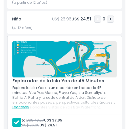
del skyline de Abu Dabi a bordo de modernas
(a partir de 12 años)
embarcaciones ecológicas. Con una reputación de
seguridad, profesionalismo y momentos inolvidables, Yellow
Niño
US$ 26.96
US$ 24.51
-
0
+
Boat Abu Dhabi es una actividad obligada para quienes
buscan las atracciones mejor valoradas, turismo costero o
(4-12 años)
tours de aventura en bote en los EAU.
Aspectos Destacados
Inclusiones
Explorador de la Isla Yas de 45 Minutos
Política para Niños y Adultos
Explore la Isla Yas en un recorrido en barco de 45
minutos. Vea Yas Marina, Playa Yas, Isla Samaliyah,
Bahía Al Raha y la sede central de Aldar. Disfrute de
No Adecuado Para
emocionantes paseos, perspectivas culturales árabes y
Leer más
las impresionantes vistas de Yas Bay Waterfront.
Ubicación
Cosas a Saber
Vía Autopista E12 (Autopista Sheikh Khalifa Bin Zayed)
Adulto:
US$ 40.57
US$ 37.85
Tome la carretera Corniche hacia el Puerto Mina Zayed y
Niño:
US$ 26.96
US$ 24.51
siga las señales hacia Isla Yas. Tome la autopista Sheikh