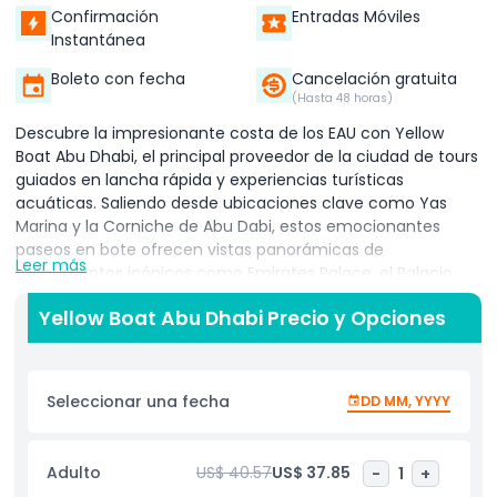
Confirmación
Entradas Móviles
Instantánea
Boleto con fecha
Cancelación gratuita
(Hasta 48 horas)
Descubre la impresionante costa de los EAU con Yellow
Boat Abu Dhabi, el principal proveedor de la ciudad de tours
guiados en lancha rápida y experiencias turísticas
acuáticas. Saliendo desde ubicaciones clave como Yas
Marina y la Corniche de Abu Dabi, estos emocionantes
paseos en bote ofrecen vistas panorámicas de
Leer más
monumentos icónicos como Emirates Palace, el Palacio
Presidencial, Ferrari World, Yas Waterworld y la sede de
Yellow Boat Abu Dhabi Precio y Opciones
Aldar. Perfectos para familias, parejas y buscadores de
aventura, los tours de Yellow Boat combinan la emoción de
alta velocidad con comentarios informativos de guías
expertos. Cualquiera que sea la opción que elijas, cada
Seleccionar una fecha
DD MM, YYYY
experiencia está diseñada para mostrar la arquitectura
moderna de Abu Dabi, su patrimonio cultural y belleza
natural desde el agua. Disfruta de oportunidades para
Adulto
US$ 40.57
US$ 37.85
-
1
+
fotos, refrescantes brisas marinas y una perspectiva única