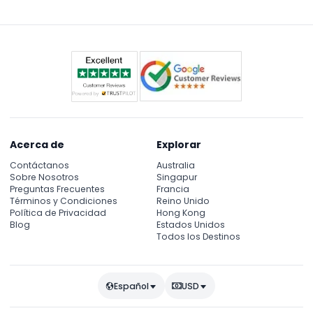
exhibición de ballena azul y una divertida zona de
juego Dino para niños.
Acerca de
Explorar
Contáctanos
Australia
Sobre Nosotros
Singapur
Preguntas Frecuentes
Francia
Términos y Condiciones
Reino Unido
Política de Privacidad
Hong Kong
Blog
Estados Unidos
Todos los Destinos
Español
USD