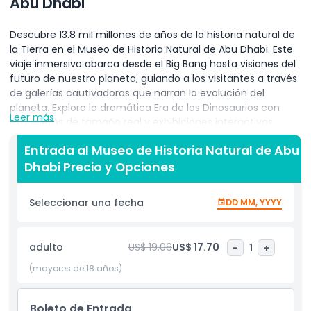
Abu Dhabi
Descubre 13.8 mil millones de años de la historia natural de
la Tierra en el Museo de Historia Natural de Abu Dhabi. Este
viaje inmersivo abarca desde el Big Bang hasta visiones del
futuro de nuestro planeta, guiando a los visitantes a través
de galerías cautivadoras que narran la evolución del
planeta. Explora la dramática Era de los Dinosaurios con
Leer más
esqueletos de tamaño real y exhibiciones interactivas,
luego adéntrate en la asombrosa diversidad de los
Entrada al Museo de Historia Natural de Abu
ecosistemas modernos, desde océanos antiguos hasta
Dhabi Precio y Opciones
selvas tropicales prósperas. Maravíllate con los
especímenes estrella que dan vida a la historia, incluyendo
a Stan el Tyrannosaurus rex, un depredador notablemente
Seleccionar una fecha
DD MM, YYYY
preservado, el meteorito Murchison, que contiene pistas
sobre los orígenes del sistema solar, y un enorme esqueleto
de ballena azul suspendido arriba, evocando la majestuosa
adulto
US$ 19.06
US$ 17.70
-
1
+
escala del océano. Cada exhibición combina ciencia de
vanguardia con narrativa atractiva, haciendo que
(mayores de 18 años)
conceptos complejos sean accesibles para todas las
edades. Los exploradores más jóvenes adorarán Dino Play,
Boleto de Entrada