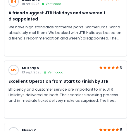
RH
01 oct 2025
Verificado
A friend suggest JTR Holidays and we weren't
disappointed
We have high standards for theme parks! Warner Bros. World
absolutely met them. We booked with JTR Holidays based on
a friend's recommendation and weren't disappointed. The
discounts were better than buying from other sites, and the
free shuttle was a huge perk. The park is the perfect size to do
in a day. The mix of rides, shows, and character interactions
meant there was never a dull moment.
5
Murray V.
MV
13 sept 2025
Verificado
Excellent Operation from Start to Finish by JTR
Efficiency and customer service are important to me. JTR
Holidays delivered on both. The seamless booking process
and immediate ticket delivery make us surprised. The free
shuttle was equally efficient. The park itself operates with the
same precision.
5
Elissa Z.