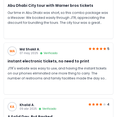
Abu Dhabi City tour with Warner bros tickets
Our time in Abu Dhabi was short, so this combo package was
a lifesaver. We booked easily through JTR, appreciating the
discount for bundling the tours. The city tour was a great
overview, and the park is an absolute gem. The rides are fun
for all ages, and the characters made our daughter's day. It
was a long day, but worth every minute.
5
Md Shakil A.
MA
07 may 2025
Verificado
instant electronic tickets, no need to print
JTR's website was easy to use, and having the instant tickets
on our phones eliminated one more thing to carry. The
number of restrooms and family facilities made the day so
much easier. We'll definitely be back.
4
Khalid A.
KA
09 abr 2025
Verificado
A Solid Day, But Packed