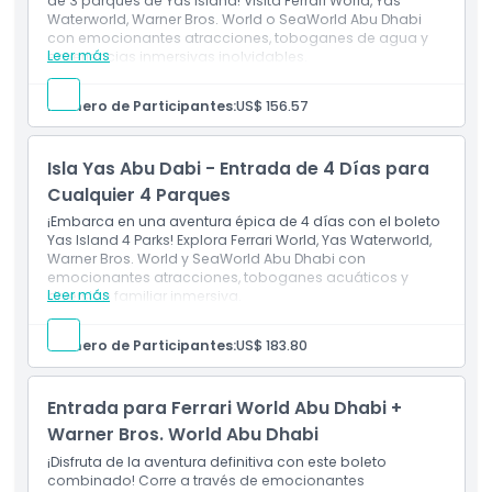
de 3 parques de Yas Island! Visita Ferrari World, Yas
Waterworld, Warner Bros. World o SeaWorld Abu Dhabi
con emocionantes atracciones, toboganes de agua y
Leer más
experiencias inmersivas inolvidables.
Inclusiones
Este boleto otorga la entrada general a tres de los
Número de Participantes:
US$ 156.57
cuatro parques de tu elección. Es decir, Ferrari World,
Yas Water World, Warner Bro Abu Dhabi y Seaworld
Abu Dhabi.
Isla Yas Abu Dabi - Entrada de 4 Días para
Durante el transcurso de tres días separados.
Puedes optar por utilizarlo dentro de los seis días
Cualquier 4 Parques
calendario posteriores a tu primera visita.
¡Embarca en una aventura épica de 4 días con el boleto
Yas Island 4 Parks! Explora Ferrari World, Yas Waterworld,
Warner Bros. World y SeaWorld Abu Dhabi con
emocionantes atracciones, toboganes acuáticos y
Leer más
diversión familiar inmersiva.
Inclusiones
Este boleto otorga la entrada general a los cuatro
Número de Participantes:
US$ 183.80
parques, es decir, Ferrari World, Yas Waterworld,
Warner Bro Abu Dhabi y SeaWorld Abu Dhabi.
Durante cuatro días separados. Puedes optar por
Entrada para Ferrari World Abu Dhabi +
utilizarlo dentro de los seis días calendario
posteriores a tu primera visita.
Warner Bros. World Abu Dhabi
¡Disfruta de la aventura definitiva con este boleto
combinado! Corre a través de emocionantes