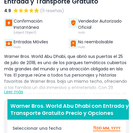
Entrada y Transporte Gratuito
4.9
(11 reseñas)
Confirmación
Vendedor Autorizado
Instantánea
Oficial
[object Object]
nulo
Entradas Móviles
No reembolsable
nulo
nulo
Warner Bros. World Abu Dhabi, que abrió sus puertas el 25
de julio de 2018, es uno de los parques temáticos cubiertos
más grandes del mundo y una atracción obligada en Isla
Yas. El parque reúne a todos tus personajes y historias
favoritas de Warner Bros. bajo un mismo techo, ofreciendo
a las familias un día inmersivo y entretenido. Con 29
Leer más
emocionantes atracciones, excursiones y espectáculos, el
parque está dividido en seis tierras temáticas, cada una
Warner Bros. World Abu Dhabi con Entrada y
diseñada para transportarte a un mundo distinto. En
Transporte Gratuito Precio y Opciones
Warner Bros. Plaza, ingresarás a una elegante celebración
art decó de la edad dorada de Hollywood antes de
aventurarte en el mundo prehistórico de Piedradura con los
Seleccionar una fecha
DD MM, YYYY
Picapiedra. Dynamite Gulch añade un colorido paisaje