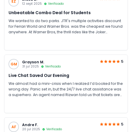
EZ
12 sept 2025
Verificado
Unbeatable Combo Deal for Students
We wanted to do two parks. JTR's multiple activities discount
for Ferrari World and Warner Bros. was the cheapest we found
anywhere. At Warner Bros, the thrill rides like the Joker
Funhouse were insane, and we felt like kids again in the
Cartoon Network zone. For students counting every dirham,
using JTR Holidays is a no-brainer. 10/10
5
Grayson M.
GM
31 jul 2025
Verificado
Live Chat Saved Our Evening
We almost had a mini-crisis when I realized I’d booked for the
wrong day. Panic set in, but the 24/7 live chat assistance was
a superhero. An agent named Rizwan told us that tickets are
open dated. Absolutely mind-blowing. Our daughter cried
happy tears when she met Daffy Duck.
5
Andre F.
AF
20 jul 2025
Verificado