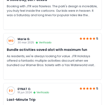
Booking with JTR was flawless. The park's design is incredible,
you truly feel inside the cartoons. Our kids were in heaven. It
was a Saturday and long lines for popular rides like the
Flintstones ride meant we missed a few. Still, a fantastic
experience, just plan for a weekday if you can.
5
Marie G.
MG
30 mar 2025
Verificado
Bundle activities saved alot with maximum fun
As residents, we're always looking for value. JTR Holidays
offered a fantastic multiple activities discount when we
bundled our Warner Bros. tickets with a Yas Waterworld visit
for the weekend. The discounts on bundle activities were
substantial. Organising everything through their portal was
straightforward. The rides for all age groups are superb.
5
EYNAT O.
EO
18 jun 2024
Verificado
Last-Minute Trip