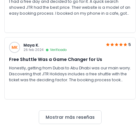
I had a free day and decided to go for it. A quick search
showed JTR had the best price. Their website is a model of an
easy booking process. I booked on my phone in a cafe, got
my tickets immediately, and the confirmation included clear
details for the free shuttle pick-up point, though I didn't need it
—everything was just clear. Great for solo adventurers.
5
Maya K.
MK
26 feb 2024
Verificado
Free Shuttle Was a Game Changer for Us
Honestly, getting from Dubai to Abu Dhabi was our main worry.
Discovering that JTR Holidays includes a free shuttle with the
ticket was the deciding factor. The booking process took
maybe three minutes, and we had our tickets via email and
WhatsApp before we'd even decided what to pack for the
day
Mostrar más reseñas