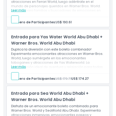
atracciones en Ferrari World, luego adéntrate en el
mundo de personajes queridos en Warner Bros. World.
Leer más
Perfecto para familias y buscadores de emociones en
Abu Dabi.
Incluye
Número de Participantes:
US$ 190.61
Entrada de un día a Ferrari World Abu Dabi y Warner
Bros. World Abu Dabi (Entrada única a ambos
parques)
Entrada para Yas Water World Abu Dhabi +
Acceso ilimitado durante todo el día a atracciones,
shows y entretenimientos en ambos parques
Warner Bros. World Abu Dhabi
Duplica la diversión con este boleto combinado!
Experimenta emocionantes atracciones en Warner Bros.
World, luego sumérgete en los emocionantes
toboganes y atracciones de Yas Waterworld. La
Leer más
combinación ideal de aventura y relajación para todas
las edades en Abu Dhabi.
Inclusiones
Número de Participantes:
US$ 179.71
US$ 174.27
Boleto de entrada de un día a Yas Waterworld y
Warner Bros. World Abu Dhabi (Entrada única a
ambos parques)
Entrada para Sea World Abu Dhabi +
Acceso ilimitado todo el día a atracciones,
espectáculos y actividades en ambos parques
Warner Bros. World Abu Dhabi
Disfruta de un emocionante boleto combinado para
Warner Bros. World y SeaWorld Abu Dhabi. Experimenta
atracciones inmersivas, emocionantes paseos y