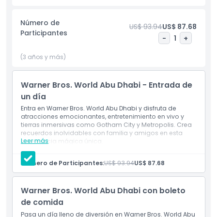
desértico lleno de aventuras animadas, mientras que
Cartoon Junction es hogar de clásicos como Tom y Jerry,
Número de
US$ 93.94
US$ 87.68
Bugs Bunny y Scooby Doo. Gotham City te sumerge en el
Participantes
oscuro y emocionante mundo de Batman y sus villanos,
-
1
+
mientras que Metropolis te pone cara a cara con
(3 años y más)
Superman y el Planeta Diario. Totalmente climatizado y
diseñado para la comodidad, Warner Bros. World Abu Dhabi
garantiza diversión emocionante, entretenimiento familiar
Warner Bros. World Abu Dhabi - Entrada de
y una experiencia inolvidable para todas las edades.
un día
Entra en Warner Bros. World Abu Dhabi y disfruta de
atracciones emocionantes, entretenimiento en vivo y
Aspectos Destacados
tierras inmersivas como Gotham City y Metropolis. Crea
recuerdos inolvidables con familia y amigos en esta
Leer más
experiencia mágica única.
Inclusiones
Inclusiones
Warner Bros. World Abu Dhabi, Entrada de un día con
Número de Participantes:
US$ 93.94
US$ 87.68
una sola entrada
Política para Niños y Adultos
Acceso ilimitado durante todo el día a Todas las
Atracciones
Warner Bros. World Abu Dhabi con boleto
de comida
Horario de Apertura
Pasa un día lleno de diversión en Warner Bros. World Abu