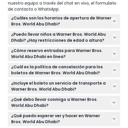
nuestro equipo a través del chat en vivo, el formulario
de contacto o WhatsApp.
¿Cuáles son los horarios de apertura de Warner
Bros. World Abu Dhabi?
Warner Bros. World Abu Dhabi generalmente está
¿Puedo llevar niños a Warner Bros. World Abu
abierto diariamente de 11:00 AM a 8:00 PM, con
Dhabi? ¿Hay restricciones de edad o altura?
algunas variaciones durante el Ramadán y las
Los niños de 3 años o menos entran gratis cuando
festividades de Eid (sujeto a cambios — por favor
¿Cómo reservo entradas para Warner Bros.
están acompañados por un padre, pero es posible
confirme al momento de la reserva).
World Abu Dhabi en línea?
que los padres deban mostrar identificación para
Puede reservar sus entradas fácilmente en línea
verificar la edad. Además, algunas atracciones
¿Cuál es la política de cancelación para los
aquí mismo en este sitio web seleccionando la
tienen restricciones de seguridad y altura, por lo
boletos de Warner Bros. World Abu Dhabi?
fecha y tipo de boleto deseados para asegurar su
que es mejor consultar los detalles de cada
Los boletos no son reembolsables y no pueden ser
acceso por adelantado.
¿Incluye el boleto un servicio de transporte a
atracción antes de comprar los boletos.
cancelados bajo ninguna circunstancia, así que por
Warner Bros. World Abu Dhabi?
favor elija sus fechas con cuidado antes de
Sí, algunas opciones de boletos incluyen un servicio
reservar.
¿Qué debo llevar conmigo a Warner Bros.
de transporte gratuito hacia y desde el parque,
World Abu Dhabi?
facilitando el viaje a la Isla Yas sin costo adicional.
Lleve ropa y calzado cómodos para caminar, su
¿Qué puedo esperar ver y hacer en Warner
boleto (impreso o digital) y lo esencial como
Bros. World Abu Dhabi?
protector solar y agua, aunque el parque está