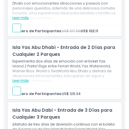
Dhabi con emocionantes atracciones y paseos con
Cosas a Saber
personajes queridos, además de una deliciosa comida
incluida. ¡Una experiencia ideal para familias y fanáticos
Leer más
de todas las edades!
Incluye
Ubicación
Entrada de un día a Warner Bros. World Abu Dhabi,
Número de Participantes:
US$ 107.56
US$ 102.11
Abu
Acceso ilimitado durante todo el día al parque junto
Cómo Llegar
con la comida
Isla Yas Abu Dhabi - Entrada de 2 Días para
Cualquier 2 Parques
Términos y Condiciones
Experimenta dos días de emoción con el ticket Yas
Island 2 Parks! Elige entre Ferrari World, Yas Waterworld,
Warner Bros. World o SeaWorld Abu Dhabi y disfruta de
Política de Cancelación
atracciones emocionantes, toboganes de agua y
Leer más
aventuras inmersivas.
Inclusiones
Este ticket otorga la entrada general a dos de los
Número de Participantes:
US$ 129.34
cuatro parques de tu elección. Es decir, Ferrari World,
Yas Water World, Warner Bro Abu Dhabi y Seaworld
Abu Dhabi.
Isla Yas Abu Dabi - Entrada de 3 Días para
Puedes optar por utilizarlo dentro de los seis días
naturales posteriores a tu primera visita, durante el
Cualquier 3 Parques
transcurso de dos días separados.
¡Disfruta de tres días de diversión continua con el boleto