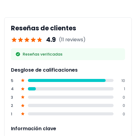
Encontrará seis tierras inmersivas con más de 29
completamente climatizado.
atracciones y espectáculos en vivo con personajes
favoritos como Batman, Superman, Bugs Bunny y
Scooby-Doo para un día lleno de diversión para
Reseñas de clientes
todas las edades.
4.9
(11 reviews)
Reseñas verificadas
Desglose de calificaciones
5
10
4
1
3
0
2
0
1
0
Información clave