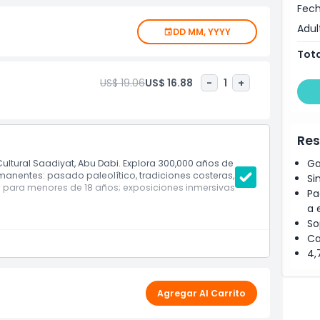
tural de los EAU. Diseñado cuidadosamente para la
Fech
e accesibilidad, incluyendo senderos aptos para sillas
Adul
DD MM, YYYY
sitantes sensibles a los estímulos y recursos
 disfrutar de este enriquecedor viaje. Ya sea que
Tota
iar, el Museo Nacional Zayed ofrece una exploración
adero de los Emiratos.
US$ 19.06
US$ 16.88
-
1
+
Res
Ga
Cultural Saadiyat, Abu Dabi. Explora 300,000 años de
ermanentes: pasado paleolítico, tradiciones costeras,
Si
tis para menores de 18 años; exposiciones inmersivas
Pa
a 
So
Ca
4,
Agregar Al Carrito