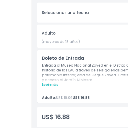
y flora nativa que refleja la diversa belleza na
inclusión, el museo ofrece servicios completos d
Seleccionar una fecha
de ruedas, sesiones tranquilas matutinas para vi
especializados para garantizar que todos puedan
busques profundidad cultural o educación famil
inolvidable del pasado, presente y el legado dur
Adulto
(mayores de 18 años)
Aspectos Destacados
Boleto de Entrada
Entrada al Museo Nacional Zayed en el Distrito 
Inclusiones
historia de los EAU a través de seis galerías p
patrimonio interior, vida del Jeque Zayed. Gra
y acceso al Jardín Al Masar.
Política para Niños y Adultos
Leer más
Incluye
Entrada al museo
Seis galerías de historia
Adulto:
US$ 19.06
US$ 16.88
Exclusiones
Gratis para menores de 18 años
Cosas a Saber
US$ 16.88