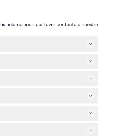
ás aclaraciones, por favor contacta a nuestro
del cierre (sujeto a cambios; por favor
rida y el número de visitantes durante el
dulto.
dos que requieran soporte por discapacidad.