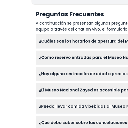
Ubicación
Preguntas Frecuentes
Política de Cancelación
A continuación se presentan algunas pregunta
equipo a través del chat en vivo, el formular
¿Cuáles son los horarios de apertura del
El museo está abierto todos los días de 10:0
¿Cómo reservo entradas para el Museo Na
confirme al momento de la reserva).
Puede reservar sus entradas fácilmente en l
¿Hay alguna restricción de edad o precio
proceso de reserva.
Los niños de 0 a 18 años entran gratis, mie
¿El Museo Nacional Zayed es accesible par
Sí, el museo es completamente accesible par
¿Puedo llevar comida y bebidas al Museo 
No se permiten alimentos ni bebidas de fuer
¿Qué debo saber sobre las cancelaciones