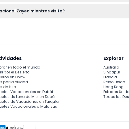
 reembolsables, así que por favor asegúrese de sus planes ante
acional Zayed mientras visito?
 en el sitio, así que planifique viajar ligero.
tividades
Explorar
orar en todo el mundo
Australia
ri por el Desierto
Singapur
ceros en Dhow
Francia
s por la ciudad
Reino Unido
s de Lujo
Hong Kong
uetes Vacacionales en Dubái
Estados Unid
etes de Luna de Miel en Dubái
Todos los Des
uetes de Vacaciones en Turquía
uetes Vacacionales a Maldivas