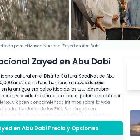
Entrada para el Museo Nacional Zayed en Abu Dabi
acional Zayed en Abu Dabi
cono cultural en el Distrito Cultural Saadiyat de Abu
300,000 años de historia humana a través de seis
n la antigua era paleolítica de los EAU, descubre
erlas y la vida marítima, explora el patrimonio interior
erto, y obtén conocimientos íntimos sobre la vida
, el padre fundador de los EAU. Sumérgete en
an tecnología avanzada con artefactos auténticos,
, narración multimedia y experiencias prácticas que
ayed en Abu Dabi Precio y Opciones
para todas las edades. Sal al extenso Jardín Al Masar de
ativas dunas del desierto, paisajes de oasis frondosos