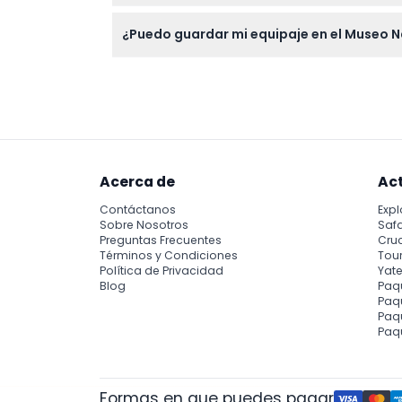
Todas las cancelaciones de entradas no son
¿Puedo guardar mi equipaje en el Museo N
No, no hay instalaciones para guardar equipaje
Acerca de
Ac
Contáctanos
Expl
Sobre Nosotros
Safa
Preguntas Frecuentes
Cru
Términos y Condiciones
Tour
Política de Privacidad
Yate
Blog
Paq
Paqu
Paq
Paq
Formas en que puedes pagar