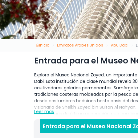
Inicio
Emiratos Árabes Unidos
Abu Dabi
Entrada para el Museo N
Explora el Museo Nacional Zayed, un importante í
Dabi. Esta institución de clase mundial revela 
cautivadoras galerías permanentes. Sumérgete e
tradiciones costeras moldeadas por la pesca de p
desde costumbres beduinas hasta oasis del desi
visionaria de Sheikh Zayed bin Sultan Al Nahyan
Leer más
exposiciones de última generación que combin
presentados mediante exhibiciones interactivas
Entrada para el Museo Nacional Z
hacen que la historia sea accesible y atractiva 
600 metros, un camino sereno que presenta evoc