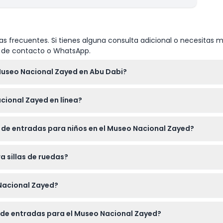
s frecuentes. Si tienes alguna consulta adicional o necesitas m
io de contacto o WhatsApp.
 Museo Nacional Zayed en Abu Dabi?
0 a.m. a 8:00 p.m., con última entrada permitida una hora antes 
cional Zayed en línea?
ínea aquí mismo en este sitio web seleccionando la fecha prefe
s de entradas para niños en el Museo Nacional Zayed?
ntras que cualquier persona de 18 años o más paga el precio de a
a sillas de ruedas?
a sillas de ruedas y ofrece asistencia del personal para invita
Nacional Zayed?
a dentro de las instalaciones del museo.
 de entradas para el Museo Nacional Zayed?