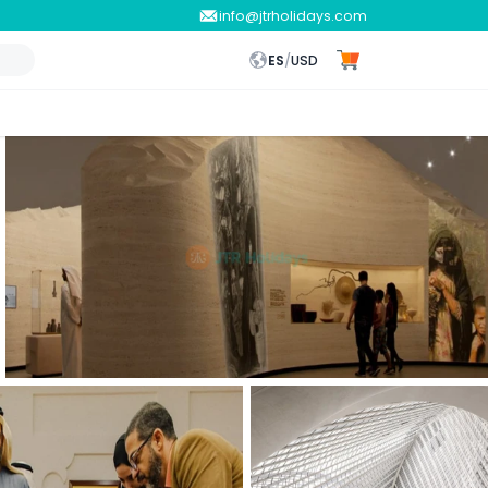
info@jtrholidays.com
ES
/
USD