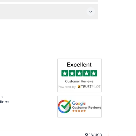
s de reservar.
os
tinos
ES
/
USD