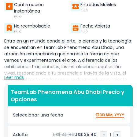
Confirmación
Entradas Móviles
nulo
Instantánea
nulo
No reembolsable
Fecha Abierta
nulo
nulo
Entra en un mundo donde el arte, la ciencia y la tecnología
se encuentran en teamLab Phenomena Abu Dhabi, una
atracción extraordinaria que cambia la forma en que
vemos y experimentamos el arte. A diferencia de las
exhibiciones tradicionales, las instalaciones aquí están
vivas, respondiendo a tu presencia a través de la vista, el
Leer más
sonido y el tacto. Cada paso que das y cada movimiento
que haces se convierte en parte de la obra misma,
TeamLab Phenomena Abu Dhabi Precio y
transformándola en tiempo real. Los vastos entornos
Opciones
digitales están diseñados para evolucionar con su entorno
y las personas que interactúan con ellos, asegurando que
ninguna visita sea igual. Los patrones cambian, los colores
Seleccionar una fecha
DD MM, YYYY
fluyen y los sonidos emergen a medida que interactúas
con el espacio, haciendo que cada viaje sea único,
personal e inolvidable. Más que una galería, teamLab
Adulto
US$ 40.84
US$ 35.40
-
1
+