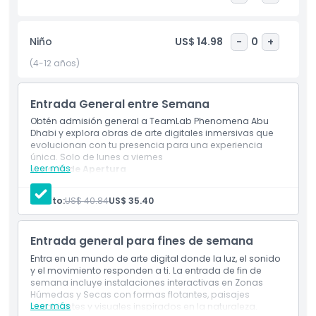
Phenomena Abu Dhabi es un mundo inmersivo que inspira
creatividad, curiosidad y asombro. Es un lugar donde el arte
se vuelve interactivo, donde no solo observas, sino que
Niño
US$ 14.98
-
0
+
participas. Perfecto para familias, amigos y visitantes de
todas las edades, esta experiencia combina cultura e
(4-12 años)
innovación de una manera que te dejará maravillado.
Entrada General entre Semana
Aspectos Destacados
Obtén admisión general a TeamLab Phenomena Abu
Dhabi y explora obras de arte digitales inmersivas que
evolucionan con tu presencia para una experiencia
única. Solo de lunes a viernes
Inclusiones
Leer más
Horario de Apertura
Horario diario: 10:00 a. m. a 10:00 p. m.
La última entrada del día es a las: 08:00 p. m.
Adulto:
US$ 40.84
US$ 35.40
Política para Niños y Adultos
SÓLO ADULTOS (18+): Miércoles y Jueves de 06:00 p.
m. a 10:00 p. m.
La última entrada para huéspedes menores de 18
Entrada general para fines de semana
Exclusiones
años es a las 05:00 p. m.
Entra en un mundo de arte digital donde la luz, el sonido
y el movimiento responden a ti. La entrada de fin de
Horario de Apertura
semana incluye instalaciones interactivas en Zonas
Húmedas y Secas con formas flotantes, paisajes
Leer más
cambiantes y visuales inspirados en la naturaleza.