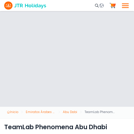
Mobile Search Opene
Inicio
Emiratos Árabes Unidos
Abu Dabi
TeamLab Phenomena Abu Dhabi
TeamLab Phenomena Abu Dhabi