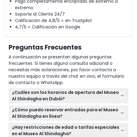
Pago completamente encriptado de extremo a
extremo
Soporte al Cliente 24/7
Calificación de 4,8/5 ⭐ en Trustpilot
4,7/5 ⭐ Calificación en Google
Preguntas Frecuentes
A continuación se presentan algunas preguntas
frecuentes. Si tienes alguna consulta adicional o
necesitas más aclaraciones, por favor contacta a
nuestro equipo a través del chat en vivo, el formulario
de contacto o WhatsApp.
¿Cuáles son los horarios de apertura del Museo
Al Shindagha en Dubái?
El Museo Al Shindagha está abierto todos los días
¿Cómo puedo reservar entradas para el Museo
de 10:00 a.m. a 8:00 p.m., con la última entrada a
Al Shindagha en línea?
las 7:00 p.m. Durante el Ramadán, el horario
Puede reservar fácilmente sus entradas en línea
cambia de 9:00 a.m. a 5:00 p.m., con la última
¿Hay restricciones de edad o tarifas especiales
aquí mismo en este sitio web. Simplemente
entrada a las 4:00 p.m. (sujeto a cambios — por
en el Museo Al Shindagha?