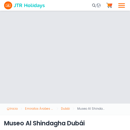
Mobile Search Opene
Inicio
Emiratos Árabes Unidos
Dubái
Museo Al Shindagha Dubái
Museo Al Shindagha Dubái