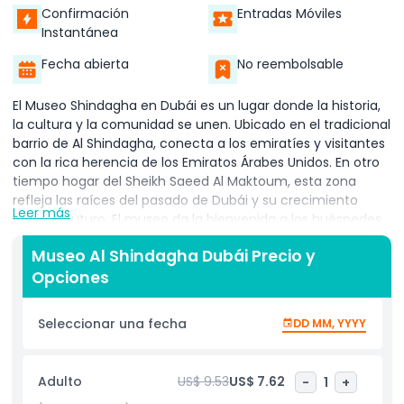
Confirmación
Entradas Móviles
Instantánea
Fecha abierta
No reembolsable
El Museo Shindagha en Dubái es un lugar donde la historia,
la cultura y la comunidad se unen. Ubicado en el tradicional
barrio de Al Shindagha, conecta a los emiratíes y visitantes
con la rica herencia de los Emiratos Árabes Unidos. En otro
tiempo hogar del Sheikh Saeed Al Maktoum, esta zona
refleja las raíces del pasado de Dubái y su crecimiento
Leer más
hacia el futuro. El museo da la bienvenida a los huéspedes
con un Centro de Bienvenida amigable que ofrece
Museo Al Shindagha Dubái Precio y
orientación, información sobre eventos, tours y
Opciones
espectáculos teatrales. El personal está siempre listo para
ayudar con horarios, accesibilidad y preguntas generales
para hacer que cada visita sea fácil y agradable. Un
Seleccionar una fecha
DD MM, YYYY
sistema de venta de entradas fluido también garantiza que
puedas comenzar tu recorrido sin largas colas. En su
interior, los visitantes descubren cómo las tradiciones, la
Adulto
US$ 9.53
US$ 7.62
-
1
+
hospitalidad y la resiliencia emiratíes han moldeado la