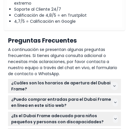
extremo
Soporte al Cliente 24/7
Calificación de 4,8/5 ⭐ en Trustpilot
4,7/5 ⭐ Calificación en Google
Preguntas Frecuentes
A continuación se presentan algunas preguntas
frecuentes. Si tienes alguna consulta adicional o
necesitas más aclaraciones, por favor contacta a
nuestro equipo a través del chat en vivo, el formulario
de contacto o WhatsApp.
¿Cuáles son los horarios de apertura del Dubai
Frame?
El Dubai Frame está abierto diariamente de 8:00 AM
¿Puedo comprar entradas para el Dubai Frame
a 9:00 PM, incluidos fines de semana y días festivos,
en línea en este sitio web?
pero los horarios pueden variar durante el Ramadán
Sí, puede comprar fácilmente sus entradas para el
y ciertos días festivos (sujeto a cambios — por
¿Es el Dubai Frame adecuado para niños
Dubai Frame en línea aquí mismo en este sitio web
favor confirme al momento de la reserva).
pequeños y personas con discapacidades?
antes de su visita.