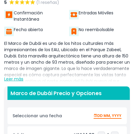
5
(1 reseñas)
Confirmación
Entradas Móviles
Instantánea
Fecha abierta
No reembolsable
El Marco de Dubái es uno de los hitos culturales más
impresionantes de los EAU, ubicado en el Parque Zabeel,
Dubái. Esta maravilla arquitectónica tiene una altura de 150
metros y un ancho de 93 metros, diseñado para parecer un
marco de imagen gigante. Lo que lo hace verdaderamente
especial es cómo captura perfectamente las vistas tanto
Leer más
del Dubái antiguo al norte como del Dubái nuevo al sur,
simbolizando el viaje de la ciudad desde sus humildes
Marco de Dubái Precio y Opciones
comienzos hasta su grandeza moderna. Los visitantes del
Marco de Dubái disfrutan de impresionantes vistas
panorámicas desde el Sky Deck, donde pueden ver sitios
icónicos como el Burj Khalifa y los barrios históricos de Deira
Seleccionar una fecha
DD MM, YYYY
y Karama. La experiencia es más que visual: es un paseo a
través del tiempo. En el interior, la Galería del Pasado exhibe
la transformación de Dubái de un pequeño pueblo