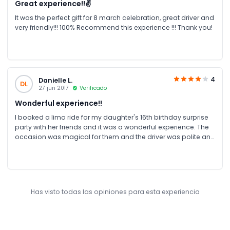
Great experience!!✌️
It was the perfect gift for 8 march celebration, great driver and
very friendly!!! 100% Recommend this experience !!! Thank you!
4
Danielle L.
DL
27 jun 2017
Verificado
Wonderful experience!!
I booked a limo ride for my daughter's 16th birthday surprise
party with her friends and it was a wonderful experience. The
occasion was magical for them and the driver was polite and
friendly as well. The limo was clean and posh, only downside
was that it was not cooling as the air was coming from Only
one end of the limo. Overall, it was a wonderful experience!!!
Has visto todas las opiniones para esta experiencia