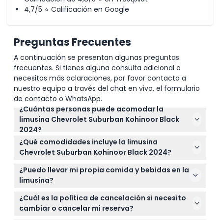
4,7/5 ⭐ Calificación en Google
Preguntas Frecuentes
A continuación se presentan algunas preguntas
frecuentes. Si tienes alguna consulta adicional o
necesitas más aclaraciones, por favor contacta a
nuestro equipo a través del chat en vivo, el formulario
de contacto o WhatsApp.
¿Cuántas personas puede acomodar la
limusina Chevrolet Suburban Kohinoor Black
2024?
La limusina tiene capacidad cómoda para hasta 20
¿Qué comodidades incluye la limusina
pasajeros, lo que la hace perfecta para tours en
Chevrolet Suburban Kohinoor Black 2024?
grupo o eventos especiales.
Esta limusina cuenta con asientos de cuero de lujo,
¿Puedo llevar mi propia comida y bebidas en la
iluminación ambiental LED, sistema de sonido
limusina?
envolvente, televisores LCD, reproductores de DVD
Puede traer sus propias bebidas sin alcohol y
y agua complementaria para un viaje lujoso.
¿Cuál es la política de cancelación si necesito
bocadillos, pero no se permiten bebidas alcohólicas
cambiar o cancelar mi reserva?
a bordo.