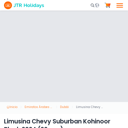
Mobile Search Opene
Inicio
Emiratos Árabes Unidos
Dubái
Limusina Chevy Suburban Kohinoor Black 2024 (20 pax)
Limusina Chevy Suburban Kohinoor