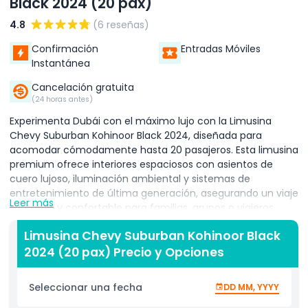
Black 2024 (20 pax)
4.8
(6 reseñas)
Confirmación
Entradas Móviles
Instantánea
Cancelación gratuita
(24 horas antes)
Experimenta Dubái con el máximo lujo con la Limusina
Chevy Suburban Kohinoor Black 2024, diseñada para
acomodar cómodamente hasta 20 pasajeros. Esta limusina
premium ofrece interiores espaciosos con asientos de
cuero lujoso, iluminación ambiental y sistemas de
entretenimiento de última generación, asegurando un viaje
Leer más
suntuoso y confortable para familias, grupos o viajeros
corporativos. Perfectamente adecuada para explorar los
Limusina Chevy Suburban Kohinoor Black
impresionantes monumentos de Dubái, la Limusina
2024 (20 pax) Precio y Opciones
Kohinoor Black combina potencia, estilo y elegancia, siendo
la elección ideal para tours turísticos por toda la ciudad. Ya
sea que desees visitar el imponente Burj Khalifa, pasear por
Seleccionar una fecha
DD MM, YYYY
el mundialmente reconocido Dubai Mall, relajarte en las