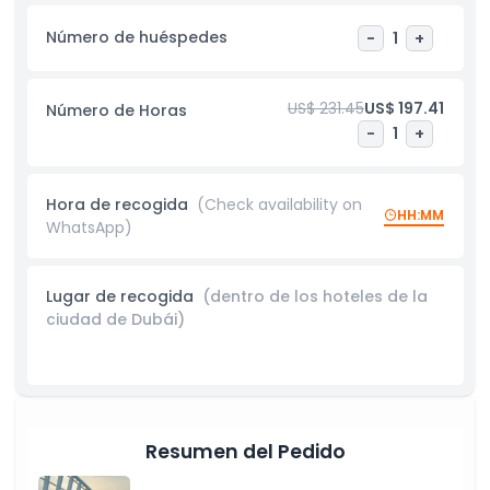
playas vírgenes de Dubai Marina o descubrir la herencia de
Dubai Creek, esta limusina garantiza un viaje elegante e
Número de huéspedes
-
1
+
inolvidable.
Nuestros tours en Dubái con la Limusina Chevy Suburban
US$ 231.45
US$ 197.41
Número de Horas
Kohinoor Black 2024 ofrecen flexibilidad con reservas de
-
1
+
ida, ida y vuelta y por horas, adaptándose fácilmente a tus
planes de viaje. Es la opción preferida para ocasiones
especiales como cumpleaños, propuestas, lunas de miel o
eventos corporativos, con opciones personalizables como
Hora de recogida
(Check availability on
HH:MM
pasteles de cumpleaños y decoraciones de aniversario
WhatsApp)
disponibles bajo pedido. Elige la Limusina Kohinoor Black
para explorar las maravillas de Dubái con comodidad, estilo
y lujo, haciendo que cada momento de tu viaje sea
Lugar de recogida
(dentro de los hoteles de la
verdaderamente memorable.
ciudad de Dubái)
Aspectos Destacados
Resumen del Pedido
Inclusiones