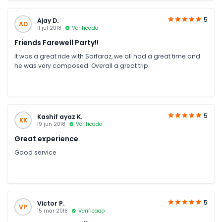
5
Ajay D.
AD
11 jul 2018
Verificado
Friends Farewell Party!!
It was a great ride with Sarfaraz, we all had a great time and
he was very composed. Overall a great trip.
5
Kashif ayaz K.
KK
19 jun 2018
Verificado
Great experience
Good service
5
Victor P.
VP
15 mar 2018
Verificado