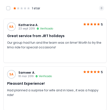
1 star
0
5
Katherine A.
KA
23 sept 2019
Verificado
Great service from JRT holidays
Our group had fun and the team was on time! Worth to try the
limo ride for special occasions!
5
Sameer A.
SA
18 mar 2019
Verificado
Pleasant Experience!
Had planned a surprise for wife and in laws , it was a happy
ride!