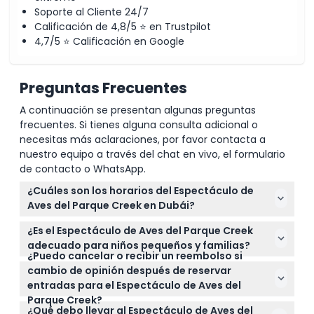
Soporte al Cliente 24/7
Calificación de 4,8/5 ⭐ en Trustpilot
Ubicación
4,7/5 ⭐ Calificación en Google
Cómo Canjear
Preguntas Frecuentes
A continuación se presentan algunas preguntas
Política de Cancelación
frecuentes. Si tienes alguna consulta adicional o
necesitas más aclaraciones, por favor contacta a
nuestro equipo a través del chat en vivo, el formulario
de contacto o WhatsApp.
¿Cuáles son los horarios del Espectáculo de
Aves del Parque Creek en Dubái?
El Espectáculo de Aves del Parque Creek se realiza
¿Es el Espectáculo de Aves del Parque Creek
de lunes a sábado con presentaciones a las 12:15
adecuado para niños pequeños y familias?
PM, 4:15 PM y 7:15 PM. Es mejor llegar al menos 30
¿Puedo cancelar o recibir un reembolso si
¡Absolutamente! El espectáculo es perfecto para
minutos antes para acomodarse y disfrutar del
cambio de opinión después de reservar
todas las edades. Los niños menores de 2 años
show cómodamente (sujeto a cambios — por favor
entradas para el Espectáculo de Aves del
entran gratis, los niños de 2 a 11 años obtienen un
Parque Creek?
confirme al momento de la reserva).
Las entradas para el Espectáculo de Aves del
boleto infantil y los mayores de 11 años pagan tarifa
¿Qué debo llevar al Espectáculo de Aves del