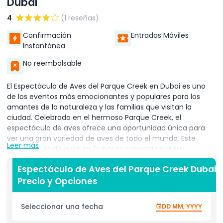
Dubai
4
(1 reseñas)
Confirmación
Entradas Móviles
Instantánea
No reembolsable
El Espectáculo de Aves del Parque Creek en Dubai es uno
de los eventos más emocionantes y populares para los
amantes de la naturaleza y las familias que visitan la
ciudad. Celebrado en el hermoso Parque Creek, el
espectáculo de aves ofrece una oportunidad única para
ver una gran variedad de aves de todo el mundo. Este
Leer más
espectáculo de aves en Dubai es conocido por su
experiencia divertida, educativa e interactiva, lo que lo
Espectáculo de Aves del Parque Creek Dubai
convierte en una atracción imprescindible para cualquiera
Precio y Opciones
que visite la ciudad.
Durante el espectáculo, los visitantes pueden observar
Seleccionar una fecha
DD MM, YYYY
loros coloridos, águilas majestuosas e incluso búhos
juguetones realizar trucos increíbles y mostrar sus talentos