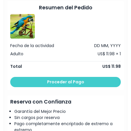
ecosistema y animan a los visitantes a apoyar los
Resumen del Pedido
esfuerzos dirigidos a preservar la vida silvestre. Esto
convierte al espectáculo de aves en una parte importante
del compromiso más amplio de Dubai con la conciencia
ambiental.
Aspectos Destacados
Fecha de la actividad
DD MM, YYYY
Adulto
US$ 11.98 × 1
Inclusiones
Total
US$ 11.98
Política para Niños y Adultos
Proceder al Pago
Exclusiones
Reserva con Confianza
Garantía del Mejor Precio
Horario de Apertura
Sin cargos por reserva
Pago completamente encriptado de extremo a
Cosas a Saber
extremo