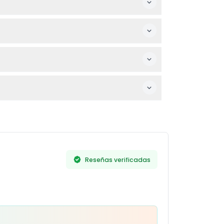
 Las entradas son válidas de 3 a 6 meses a
or, no necesita protección solar, pero una
preferidas para verificar la disponibilidad
jaros, reptiles y peces, distribuidos en
Reseñas verificadas
s