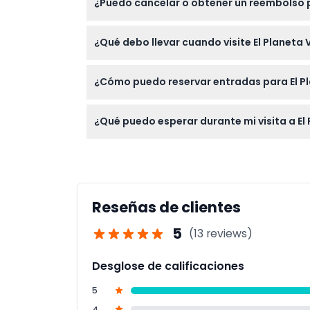
¿Puedo cancelar o obtener un reembolso p
acompañados por un adulto y no pueden sali
Las entradas para El Planeta Verde Dubái n
¿Qué debo llevar cuando visite El Planeta
partir de la fecha de compra.
Es mejor llevar ropa cómoda y zapatos para c
¿Cómo puedo reservar entradas para El P
cámara es una gran idea para capturar las i
Puede reservar sus entradas fácilmente en lí
¿Qué puedo esperar durante mi visita a El
antes de confirmar la compra.
Explorará una selva tropical multi-nivel inte
cuatro capas de ecosistemas. Es una experi
Reseñas de clientes
5
(13 reviews)
Desglose de calificaciones
5
4