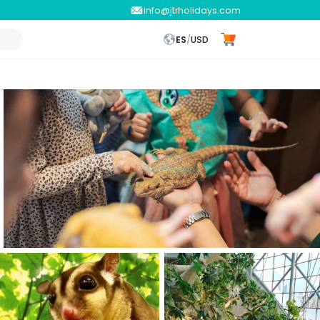
info@jtrholidays.com
ES
/
USD