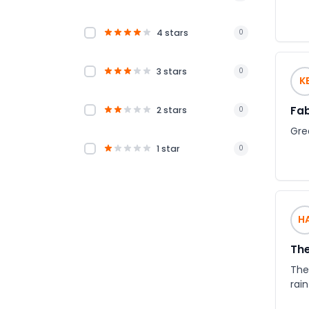
4 stars
0
3 stars
0
K
Fab
2 stars
0
Gre
1 star
0
H
The
The
rain