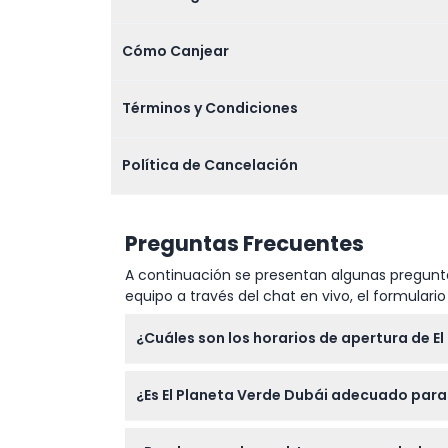
Cómo Canjear
Términos y Condiciones
Política de Cancelación
Preguntas Frecuentes
A continuación se presentan algunas pregunta
equipo a través del chat en vivo, el formular
¿Cuáles son los horarios de apertura de E
El Planeta Verde Dubái está abierto de 10:00
¿Es El Planeta Verde Dubái adecuado par
5:30 p.m. (sujeto a cambios — por favor co
Sí, los niños de 2 a 10 años requieren un ti