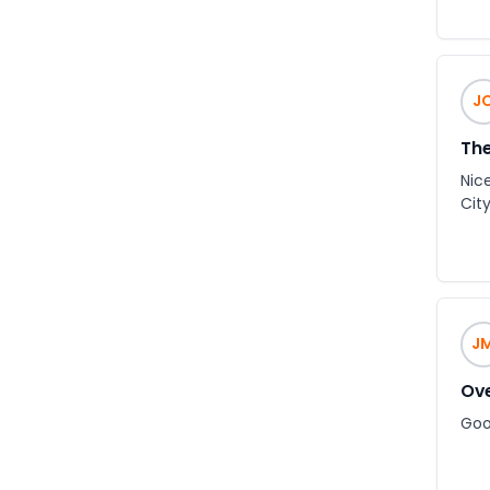
J
The
Nic
City
J
Ove
Goo