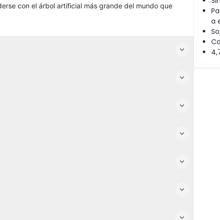
Si
erse con el árbol artificial más grande del mundo que
Pa
a 
So
Ca
4,