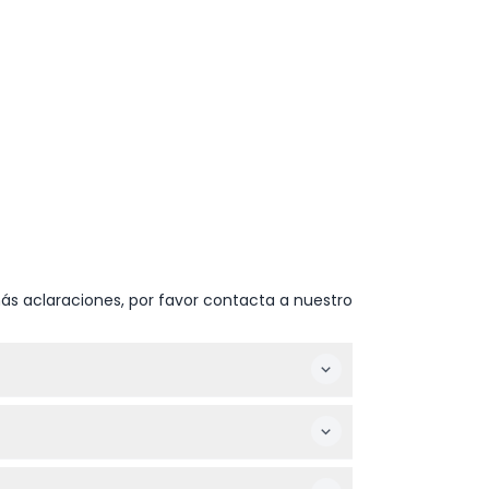
ás aclaraciones, por favor contacta a nuestro
los domingos, con la última admisión a las
s niños menores de 13 años deben estar