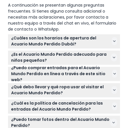
A continuación se presentan algunas preguntas
frecuentes. Si tienes alguna consulta adicional o
necesitas más aclaraciones, por favor contacta a
nuestro equipo a través del chat en vivo, el formulario
de contacto o WhatsApp.
¿Cuáles son los horarios de apertura del
Acuario Mundo Perdido Dubái?
El Acuario Mundo Perdido está abierto todos los días
¿Es el Acuario Mundo Perdido adecuado para
de 10:00 AM a 9:00 PM, con última entrada a las 8:30
niños pequeños?
PM (sujeto a cambios — por favor confirme al
¿Puedo comprar entradas para el Acuario
El acuario admite niños a partir de 3 años, y se
momento de la reserva).
Mundo Perdido en línea a través de este sitio
recomienda que los niños menores de 7 años o
web?
que midan menos de 1.2 metros estén
¡Sí! Puedes reservar tus entradas en línea aquí
acompañados por un adulto por seguridad.
¿Qué debo llevar y qué ropa usar al visitar el
mismo y seleccionar la fecha y hora de entrada
Acuario Mundo Perdido?
que prefieras.
Usa ropa y calzado cómodos para caminar, evita
¿Cuál es la política de cancelación para las
tacones altos o zapatos resbaladizos, y considera
entradas del Acuario Mundo Perdido?
llevar una chaqueta ligera ya que las áreas
Las entradas no son reembolsables, no se otorgan
interiores están climatizadas.
¿Puedo tomar fotos dentro del Acuario Mundo
devoluciones por no presentarse; cualquier extra
Perdido?