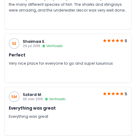
the many different species of fish. The sharks and stingrays
were amazing, and the underwater decor was very well done.
In keeping with the sunken city theme. Certainly fun to go with
kids, but a nice outing for all ages.
5
Shaimaa E.
SE
29 jul 2019
Verificado
Perfect
Very nice place for everyone to go and super luxurious
5
Szilard M.
SM
05 mar 2019
Verificado
Everything was great
Everything was great