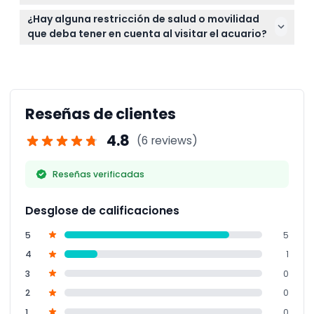
opcional o traslados tienen sus propias reglas de
Se permite la fotografía en todo el acuario, pero el
cancelación.
¿Hay alguna restricción de salud o movilidad
uso de flash puede estar restringido en algunas
que deba tener en cuenta al visitar el acuario?
áreas para proteger la vida marina.
Los visitantes con problemas graves de movilidad
pueden encontrar difícil la navegación, y quienes
tengan condiciones cardíacas serias o epilepsia
deben evitar exhibiciones con ciertos efectos de
Reseñas de clientes
iluminación.
4.8
(6 reviews)
Reseñas verificadas
Desglose de calificaciones
5
5
4
1
3
0
2
0
1
0