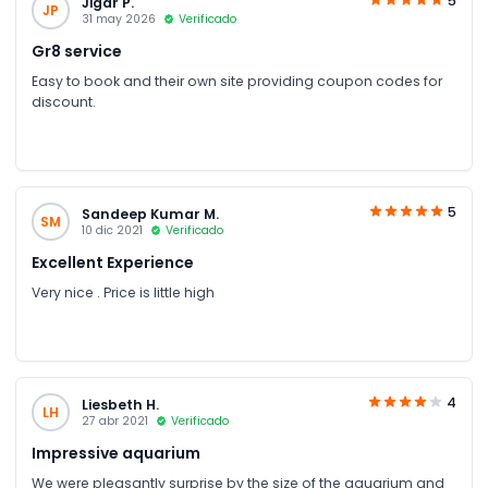
5
Jigar P.
JP
31 may 2026
Verificado
Gr8 service
Easy to book and their own site providing coupon codes for
discount.
5
Sandeep Kumar M.
SM
10 dic 2021
Verificado
Excellent Experience
Very nice . Price is little high
4
Liesbeth H.
LH
27 abr 2021
Verificado
Impressive aquarium
We were pleasantly surprise by the size of the aquarium and