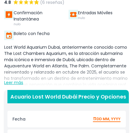
4.8
(6 reseñas)
Confirmación
Entradas Móviles
nulo
Instantánea
nulo
Boleto con fecha
Lost World Aquarium Dubai, anteriormente conocido como
The Lost Chambers Aquarium, es la atracción submarina
más icónica e inmersiva de Dubái, ubicada dentro de
Aquaventure World en Atlantis, The Palm. Completamente
reinventado y relanzado en octubre de 2025, el acuario se
ha transformado en un destino de entretenimiento marino
Leer más
de próxima generación que combina la vida oceánica real
con tecnología de clase mundial y actuaciones en vivo.
Acuario Lost World Dubái Precio y Opciones
Entra en 14 cámaras inmersivas de temática única, cada
una animada por una combinación extraordinaria de 1.900
paneles LED, 55 proyectores de alta potencia y más de 140
altavoces de precisión. Cada sala ofrece una
Fecha
DD MM, YYYY
impresionante experiencia cinematográfica de 360°,
rodeándote con paisajes sonoros oceánicos, efectos de luz