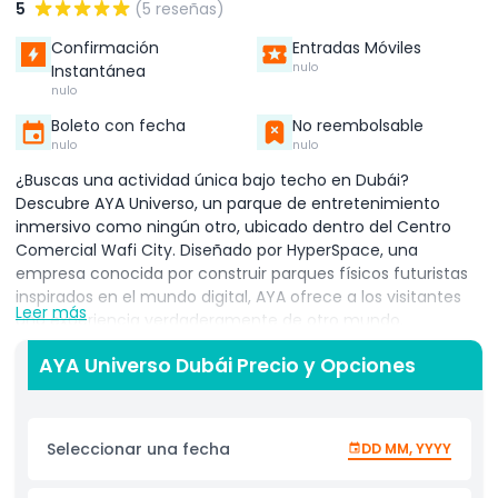
5
(5 reseñas)
Confirmación
Entradas Móviles
nulo
Instantánea
nulo
Boleto con fecha
No reembolsable
nulo
nulo
¿Buscas una actividad única bajo techo en Dubái?
Descubre AYA Universo, un parque de entretenimiento
inmersivo como ningún otro, ubicado dentro del Centro
Comercial Wafi City. Diseñado por HyperSpace, una
empresa conocida por construir parques físicos futuristas
inspirados en el mundo digital, AYA ofrece a los visitantes
Leer más
una experiencia verdaderamente de otro mundo.
Distribuido en 12 zonas espaciales interactivas, AYA invita a
AYA Universo Dubái Precio y Opciones
los huéspedes a explorar un mundo de luces, sonido y
movimiento. Cada zona está diseñada para transportarte a
un universo diferente, desde caminar por jardines
luminosos hasta observar las estrellas en cúpulas futuristas,
Seleccionar una fecha
DD MM, YYYY
e incluso cruzar un puente infinito suspendido sobre un río
digital. Esta atracción bajo techo en Dubái es perfecta para