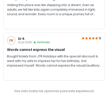
Visiting this place was like stepping into a dream. Even as
adults, we felt like kids again.completely immersed in light,
sound, and wonder. Every room is a unique journey full of
magic and creativity. It’s not just a visual experience –it’s
emotional too.Thanks to JTR holidays for arranging such an
amazing dubai holidays package with different attractions.
5
Dr R.
DR
21 jul 2025
Verificado
Words cannot express the visual
Bought tickets from JTR Holidays with the specail discount &
went with my wife to impress her for her birthday. Got
impressed myself. Words cannot express the visual/auditory
/ touch feelings one can achieve in this place. It’s an
experience you should have on your own. It’s worth it…keep it
on your wish list..👍🏽
Has visto todas las opiniones para esta experiencia