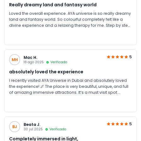
Really dreamy land and fantasy world
Loved the overall experience. AYA universe is so really dreamy
land and fantasy world. So colourful completely felt like a
divine experience and a relaxing therapy for me. Step by step
you get so excited what’s next. Truely an amazing experience.
Just can’t express much in words. if you are in Dubai Try this
for sure. Highly recommend. Thanks to Sohail for guiding us
with the complete tour details and transport was also
arranged within short notice. ❤️
5
Mac H.
MH
18 ago 2025
Verificado
absolutely loved the experience
I recently visited AYA Universe in Dubai and absolutely loved
the experience! 🌌 The place is very beautiful, unique, and full
of amazing immersive attractions. It’s a must visit spot.
perfect for kids, families, and even if you’re going with friends.
The ambiance, the lights, and the overall vibe make it a truly
magical experience. Highly recommend to book with jtr
holidays .you’ll definitely enjoy it.
5
Beata J.
BJ
30 jul 2025
Verificado
Completely immersed in light,