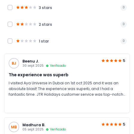
3 stars
0
2 stars
0
1 star
0
5
Beenu J.
BJ
30 sept 2025
Verificado
The experience was superb
I visited Aya Universe in Dubai on 1st oct 2025 and it was an
absolute blast! The experience was superb, and I had a
fantastic time. JTR Holidays customer service was top-notch,
super helpful and friendly. I took some amazing pictures, and
the lighting was just perfect. I loved every moment of it and
would highly recommend to book with JTR for best discount
.Can't wait to go back and capture more memories 📸✨
5
Madhura B.
MB
05 sept 2025
Verificado