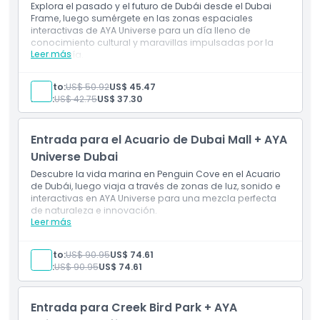
Explora el pasado y el futuro de Dubái desde el Dubai
Frame, luego sumérgete en las zonas espaciales
Cosas a Saber
interactivas de AYA Universe para un día lleno de
conocimiento cultural y maravillas impulsadas por la
Leer más
tecnología.
Incluye
Ubicación
Ve Dubái desde arriba en el Frame, luego viaja a
Adulto:
US$ 50.92
US$ 45.47
través de 12 mundos digitales en AYA Universe.
Niño:
US$ 42.75
US$ 37.30
Un combo de gran valor que combina cultura,
Cómo Llegar
innovación y entretenimiento inmersivo.
Entrada para el Acuario de Dubai Mall + AYA
Términos y Condiciones
Universe Dubai
Descubre la vida marina en Penguin Cove en el Acuario
de Dubái, luego viaja a través de zonas de luz, sonido e
Política de Cancelación
interactivas en AYA Universe para una mezcla perfecta
de naturaleza e innovación.
Leer más
Incluye
Descubre la vida marina en Penguin Cove, luego
explora zonas espaciales futuristas en AYA Universe.
Adulto:
US$ 90.95
US$ 74.61
Un combo lleno de diversión que ofrece
Niño:
US$ 90.95
US$ 74.61
entretenimiento basado en la naturaleza y la
tecnología en un día.
Entrada para Creek Bird Park + AYA