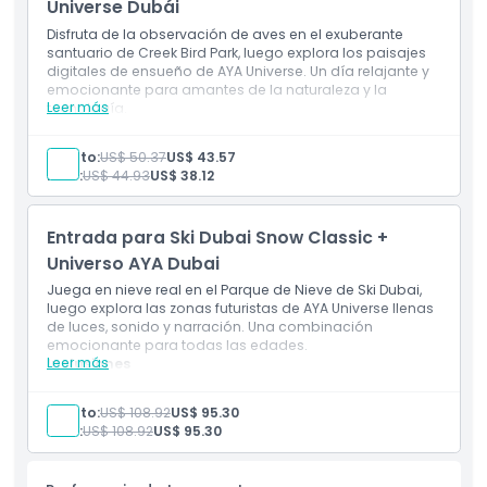
Universe Dubái
Disfruta de la observación de aves en el exuberante
santuario de Creek Bird Park, luego explora los paisajes
digitales de ensueño de AYA Universe. Un día relajante y
emocionante para amantes de la naturaleza y la
Leer más
tecnología.
Inclusiones
Disfruta de una tranquila observación de aves en
Adulto:
US$ 50.37
US$ 43.57
Creek Bird Park, seguida de una emocionante visita a
Niño:
US$ 44.93
US$ 38.12
AYA Universe.
Combinación ideal para amantes de la naturaleza y
fanáticos de las experiencias de arte digital.
Entrada para Ski Dubai Snow Classic +
Universo AYA Dubai
Juega en nieve real en el Parque de Nieve de Ski Dubai,
luego explora las zonas futuristas de AYA Universe llenas
de luces, sonido y narración. Una combinación
emocionante para todas las edades.
Leer más
Inclusiones
Juega en nieve real en Ski Dubai, luego explora las 12
zonas de alta tecnología en AYA Universe.
Adulto:
US$ 108.92
US$ 95.30
Una combinación perfecta para aventureros y
Niño:
US$ 108.92
US$ 95.30
familias que buscan emociones diversas.