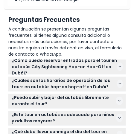
Preguntas Frecuentes
A continuación se presentan algunas preguntas
frecuentes. Si tienes alguna consulta adicional o
necesitas más aclaraciones, por favor contacta a
nuestro equipo a través del chat en vivo, el formulario
de contacto o WhatsApp.
¿Cómo puedo reservar entradas para el tour en
autobús City Sightseeing Hop-on Hop-Off en
Dubái?
Puedes reservar tus entradas fácilmente en línea
¿Cuáles son los horarios de operación de los
aquí mismo en este sitio web, seleccionando entre
tours en autobús hop-on hop-off en Dubái?
opciones ilimitadas de 24, 48 o 72 horas para subir
Las rutas Roja y Azul comienzan a las 9:00 AM con la
y bajar según tus planes de viaje.
¿Puedo subir y bajar del autobús libremente
última salida a las 5:00 PM, con autobuses cada 40
durante el tour?
minutos. El tour de Atardecer y Nocturno sale a las
Sí, tu entrada permite subir y bajar ilimitadamente
6:00 PM desde El Centro Comercial de Dubái.
¿Este tour en autobús es adecuado para niños
en cualquiera de las 23 paradas de autobús a lo
(sujeto a cambios — por favor confirme al
y adultos mayores?
largo de ambas rutas durante el período de validez
momento de la reserva)
¡Absolutamente! El tour es familiar y adecuado para
de tu ticket.
¿Qué debo llevar conmigo el día del tour en