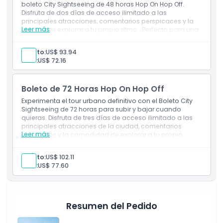
Política de Cancelación
boleto City Sightseeing de 48 horas Hop On Hop Off.
Disfruta de dos días de acceso ilimitado a las
principales atracciones, comentarios perspicaces y la
Leer más
libertad de explorar a tu propio ritmo. ¡Perfecto para una
experiencia turística inmersiva y flexible!
Incluye
Adulto:
US$ 93.94
Boleto Hop On Hop Off de 72 Horas
Niño:
US$ 72.16
Audífonos de un solo uso
Boleto de 72 Horas Hop On Hop Off
Experimenta el tour urbano definitivo con el Boleto City
Sightseeing de 72 horas para subir y bajar cuando
quieras. Disfruta de tres días de acceso ilimitado a las
principales atracciones de la ciudad, comentarios
Leer más
detallados y la comodidad de explorar a tu propio
ritmo. ¡Ideal para una aventura turística profunda y
relajada!
Adulto:
US$ 102.11
Incluye
Niño:
US$ 77.60
72 horas de subida y bajada ilimitada
Auriculares de un solo uso
Resumen del Pedido