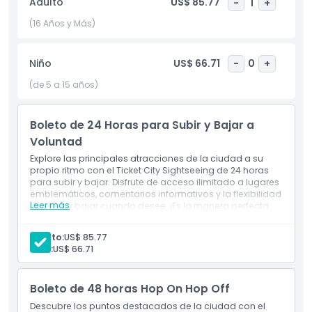
Adulto
US$ 85.77
-
1
+
Barrio Histórico de Al Fahidi, lleno de arquitectura tradicional,
museos y galerías. No te pierdas los vibrantes Zocos del Oro
(16 Años y Más)
y de las Especias, donde los aromas y el brillo crean un
festín sensorial. También pasarás por Madinat Jumeirah, un
Niño
US$ 66.71
-
0
+
lujoso resort con estilo de antigua ciudad árabe, y verás por
qué Dubái fue elegido para albergar la Expo 2020. Este tour
(de 5 a 15 años)
es la manera perfecta de experimentar la cultura,
innovación y vistas inolvidables de Dubái.
Boleto de 24 Horas para Subir y Bajar a
Voluntad
Aspectos Destacados
Explore las principales atracciones de la ciudad a su
propio ritmo con el Ticket City Sightseeing de 24 horas
para subir y bajar. Disfrute de acceso ilimitado a lugares
emblemáticos, comentarios informativos y la flexibilidad
Inclusiones
Leer más
de subir y bajar cuando desee. ¡Es la manera perfecta
de descubrir los mejores lugares de la ciudad en un día!
Incluye
Cosas a Saber
Adulto:
US$ 85.77
Ticket de 48 horas para subir y bajar
Niño:
US$ 66.71
Audífonos de un solo uso
Punto de Inicio y Fin
Boleto de 48 horas Hop On Hop Off
Descubre los puntos destacados de la ciudad con el