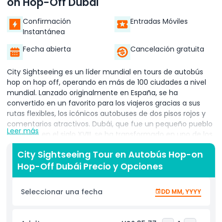
on Hop-Off Dubái
Confirmación
Entradas Móviles
Instantánea
Fecha abierta
Cancelación gratuita
City Sightseeing es un líder mundial en tours de autobús
hop on hop off, operando en más de 100 ciudades a nivel
mundial. Lanzado originalmente en España, se ha
convertido en un favorito para los viajeros gracias a sus
rutas flexibles, los icónicos autobuses de dos pisos rojos y
comentarios atractivos. Dubái, que fue un pequeño pueblo
Leer más
pesquero en el siglo XVIII, se ha transformado en uno de los
destinos más futuristas y emocionantes del mundo. Con
City Sightseeing Tour en Autobús Hop-on
City Sightseeing Dubái, puedes explorar la increíble mezcla
Hop-Off Dubái Precio y Opciones
de maravillas modernas y rico patrimonio de la ciudad,
todo desde la comodidad de un autobús de techo abierto.
Comienza tu viaje en el enorme Dubai Mall, hogar de más
Seleccionar una fecha
DD MM, YYYY
de mil tiendas y un impresionante acuario. A pocos pasos
se encuentra el Burj Khalifa, el edificio más alto de la Tierra.
A medida que continúa el tour, descubrirás el encanto del