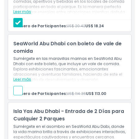
comidas, aperitivos y bebidas en los locales de comida
participantes en todo el parque. Es la manera perfecta
Leer más
de recargar energías entre atracciones mientras disfruta
Política para Niños y Adultos
de una excelente relación calidad-precio y una
experiencia gastronómica sin complicaciones durante
Número de Participantes:
US$ 20.42
US$ 18.24
su aventura en SeaWorld.
Horario de Apertura
Destacados
Disfrute de comidas, aperitivos y bebidas en los
SeaWorld Abu Dhabi con boleto de vale de
lugares de comida participantes
Ubicación
Gran valor para comer durante toda su visita a
comida
SeaWorld
Sumérgete en las maravillas marinas en SeaWorld Abu
Elija entre una variedad de opciones de alimentos y
Dhabi con este boleto, que incluye un vale de comida.
Política de Cancelación
bebidas
Explora exhibiciones fascinantes, emocionantes
Forma conveniente y sin complicaciones de disfrutar
atracciones y aventuras familiares, haciendo de este el
la comida del parque
Leer más
día perfecto de descubrimiento y diversión.
Válido en restaurantes y cafeterías seleccionados
Inclusiones
participantes
SeaWorld Abu Dhabi, Boleto de un día con entrada
Perfecto para familias y visitantes que planean un
Número de Participantes:
US$ 114.36
US$ 113.00
única.
día completo en SeaWorld
Disfruta de acceso ilimitado todo el día a todas las
atracciones.
Isla Yas Abu Dhabi - Entrada de 2 Días para
Incluye una comida para una experiencia completa.
Cualquier 2 Parques
Sumérgete en el asombro en SeaWorld Abu Dabi, donde
la vida marina brilla a través de exhibiciones interactivas,
espectáculos cautivadores y encuentros cercanos.