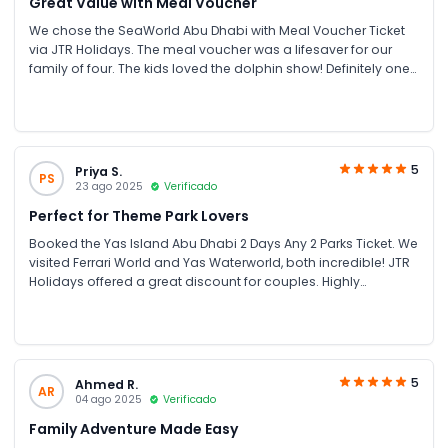
Great Value with Meal Voucher
We chose the SeaWorld Abu Dhabi with Meal Voucher Ticket
via JTR Holidays. The meal voucher was a lifesaver for our
family of four. The kids loved the dolphin show! Definitely one
of the best Abu Dhabi attractions for families.
5
Priya S.
PS
23 ago 2025
Verificado
Perfect for Theme Park Lovers
Booked the Yas Island Abu Dhabi 2 Days Any 2 Parks Ticket. We
visited Ferrari World and Yas Waterworld, both incredible! JTR
Holidays offered a great discount for couples. Highly
recommend for anyone looking for theme park tickets in UAE.
5
Ahmed R.
AR
04 ago 2025
Verificado
Family Adventure Made Easy