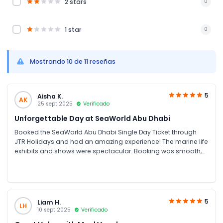
2 stars
0
1 star
0
Mostrando 10 de 11 reseñas
5
Aisha K.
AK
25 sept 2025
Verificado
Unforgettable Day at SeaWorld Abu Dhabi
Booked the SeaWorld Abu Dhabi Single Day Ticket through
JTR Holidays and had an amazing experience! The marine life
exhibits and shows were spectacular. Booking was smooth,
and the price was great compared to other sites. Highly
recommend for family fun in UAE
5
Liam H.
LH
10 sept 2025
Verificado