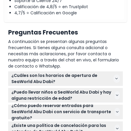
Soporte al Cliente 24/7
Calificación de 4,8/5 ⭐ en Trustpilot
4,7/5 ⭐ Calificación en Google
Preguntas Frecuentes
A continuación se presentan algunas preguntas
frecuentes. Si tienes alguna consulta adicional o
necesitas más aclaraciones, por favor contacta a
nuestro equipo a través del chat en vivo, el formulario
de contacto o WhatsApp.
¿Cuáles son los horarios de apertura de
SeaWorld Abu Dabi?
SeaWorld Abu Dabi está abierto todos los días de
¿Puedo llevar niños a SeaWorld Abu Dabi y hay
10:00 a.m. a 6:00 p.m. (sujeto a cambios — por
alguna restricción de edad?
favor confirme al momento de la reserva). Durante
¿Cómo puedo reservar entradas para
Los niños de 3 años o menos entran gratis y no
el Ramadán, el horario del parque es de 10:00 a.m. a
SeaWorld Abu Dabi con servicio de transporte
necesitan boleto. Los huéspedes de 11 años o
5:00 p.m.
gratuito?
menos deben estar acompañados por un adulto
Puede reservar fácilmente sus entradas para
responsable con un boleto válido.
¿Existe una política de cancelación para las
SeaWorld Abu Dabi con servicio de transporte