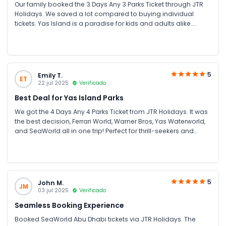
Our family booked the 3 Days Any 3 Parks Ticket through JTR
Holidays. We saved a lot compared to buying individual
tickets. Yas Island is a paradise for kids and adults alike.
Smooth booking and excellent customer service!
5
Emily T.
ET
22 jul 2025
Verificado
Best Deal for Yas Island Parks
We got the 4 Days Any 4 Parks Ticket from JTR Holidays. It was
the best decision, Ferrari World, Warner Bros, Yas Waterworld,
and SeaWorld all in one trip! Perfect for thrill-seekers and
families. Great savings on group bookings too!
5
John M.
JM
03 jul 2025
Verificado
Seamless Booking Experience
Booked SeaWorld Abu Dhabi tickets via JTR Holidays. The