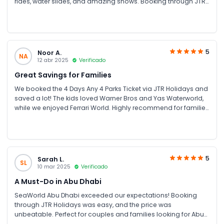
rides, water slides, and amazing shows. Booking through JTR
Holidays was hassle-free and affordable.
5
Noor A.
NA
12 abr 2025
Verificado
Great Savings for Families
We booked the 4 Days Any 4 Parks Ticket via JTR Holidays and
saved a lot! The kids loved Warner Bros and Yas Waterworld,
while we enjoyed Ferrari World. Highly recommend for families
looking for theme park tickets in Abu Dhabi.
5
Sarah L.
SL
10 mar 2025
Verificado
A Must-Do in Abu Dhabi
SeaWorld Abu Dhabi exceeded our expectations! Booking
through JTR Holidays was easy, and the price was
unbeatable. Perfect for couples and families looking for Abu
Dhabi attractions and unforgettable experiences.