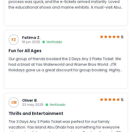
process was quick, and the e-tickets arrived instantly. Loved
the educational shows and marine exhibits. A must-visit Abu
Dhabi attraction for families and couples.
5
Fatima Z.
FZ
18 jun 2025
Verificado
Fun for All Ages
Our group of friends booked the 2 Days Any 2 Parks Ticket. We
had a blast at Yas Waterworld and Warner Bros World. JTR
Holidays gave us a great discount for group booking. Highly
recommend for family fun UAE and friends’ trips!
5
Oliver B.
OB
23 may 2025
Verificado
Thrills and Entertainment
The 3 Days Any 3 Parks Ticket was perfect for our family
vacation. Yas Island Abu Dhabi has something for everyone