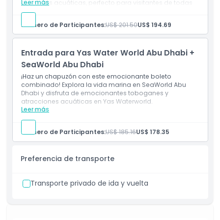
Leer más
aventuras acuáticas, perfecto para visitantes de todas
las edades.
Incluye
Número de Participantes:
US$ 201.50
US$ 194.69
Entrada simple para Warner Bros. World Abu Dhabi y
SeaWorld Abu Dhabi.
Acceso ilimitado a todas las atracciones,
Entrada para Yas Water World Abu Dhabi +
toboganes y juegos.
SeaWorld Abu Dhabi
¡Haz un chapuzón con este emocionante boleto
combinado! Explora la vida marina en SeaWorld Abu
Dhabi y disfruta de emocionantes toboganes y
atracciones acuáticas en Yas Waterworld.
Leer más
Incluye
Entrada de admisión única a Yas Waterworld Abu
Dhabi y SeaWorld Abu Dhabi.
Número de Participantes:
US$ 185.16
US$ 178.35
Acceso ilimitado a todas las atracciones,
toboganes y juegos.
Preferencia de transporte
Transporte privado de ida y vuelta