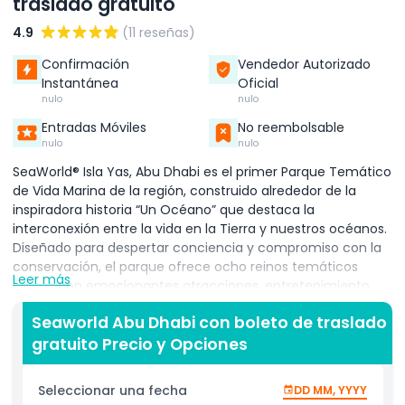
traslado gratuito
4.9
(11 reseñas)
Confirmación
Vendedor Autorizado
Instantánea
Oficial
nulo
nulo
Entradas Móviles
No reembolsable
nulo
nulo
SeaWorld® Isla Yas, Abu Dhabi es el primer Parque Temático
de Vida Marina de la región, construido alrededor de la
inspiradora historia “Un Océano” que destaca la
interconexión entre la vida en la Tierra y nuestros océanos.
Diseñado para despertar conciencia y compromiso con la
conservación, el parque ofrece ocho reinos temáticos
Leer más
únicos con emocionantes atracciones, entretenimiento
inmersivo, restauración de clase mundial y compras.
Seaworld Abu Dhabi con boleto de traslado
SeaWorld Abu Dhabi está dedicado a los más altos
gratuito Precio y Opciones
estándares de bienestar animal, siguiendo las mejores
prácticas internacionales. Sus hábitats de próxima
generación están creados con tecnología de punta y un
Seleccionar una fecha
DD MM, YYYY
enfoque centrado en el bienestar. Un equipo apasionado