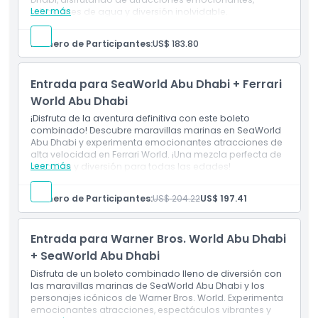
Leer más
toboganes de agua y diversión inolvidable.
Inclusiones
Este boleto otorga entrada general a los cuatro
Número de Participantes:
US$ 183.80
parques, es decir, Ferrari World, Yas Water World,
Warner Bros Abu Dhabi y SeaWorld Abu Dhabi.
Durante cuatro días separados. Puedes optar por
Entrada para SeaWorld Abu Dhabi + Ferrari
utilizarlo en cuatro días consecutivos o dentro de
seis días calendario posteriores a tu primera visita.
World Abu Dhabi
¡Disfruta de la aventura definitiva con este boleto
combinado! Descubre maravillas marinas en SeaWorld
Abu Dhabi y experimenta emocionantes atracciones de
alta velocidad en Ferrari World. ¡Una mezcla perfecta de
Leer más
emoción y diversión para todas las edades!
Incluye
Entrada única para Ferrari World Abu Dhabi y
Número de Participantes:
US$ 204.22
US$ 197.41
SeaWorld Abu Dhabi.
Acceso ilimitado a todas las atracciones,
toboganes y espectáculos.
Entrada para Warner Bros. World Abu Dhabi
+ SeaWorld Abu Dhabi
Disfruta de un boleto combinado lleno de diversión con
las maravillas marinas de SeaWorld Abu Dhabi y los
personajes icónicos de Warner Bros. World. Experimenta
emocionantes atracciones, espectáculos vibrantes y