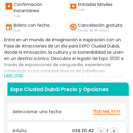
Confirmación
Entradas Móviles
nulo
Instantánea
nulo
Boleto con fecha
Cancelación gratuita
nulo
(Antes de 48 horas)
Entra en un mundo de imaginación e inspiración con un
Pase de Atracciones de un día para EXPO Ciudad Dubái,
donde la innovación, la cultura y la sostenibilidad se unen
en un destino icónico. Descubre el legado de Expo 2020 a
través de exposiciones de vanguardia, experiencias
inmersivas y una variedad diversa de pabellones
Leer más
interactivos que representan naciones de todo el mundo.
Con acceso a todos los pabellones principales, incluidos los
Expo Ciudad Dubái Precio y Opciones
Distritos de Oportunidad, Movilidad y Sostenibilidad, así
como a las exhibiciones de Historias de Naciones, serás
transportado en un viaje que celebra la creatividad
humana, la tecnología y la belleza de la diversidad global.
Seleccionar una fecha
DD MM, YYYY
Desde arquitectura impresionante hasta instalaciones
prácticas, cada rincón de EXPO Ciudad cuenta una historia
de progreso, unidad y colaboración. Perfecto para familias,
Adulto
US$ 20.42
-
1
+