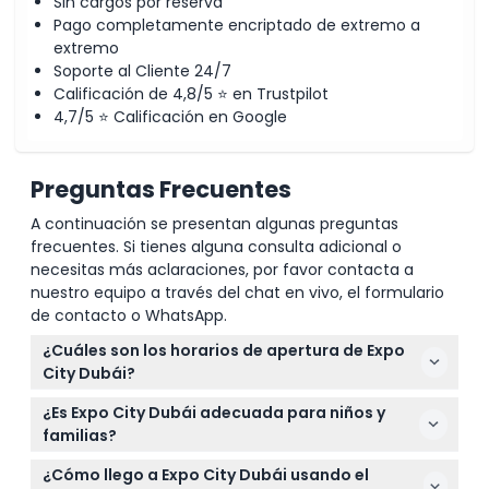
Sin cargos por reserva
Pago completamente encriptado de extremo a
extremo
Soporte al Cliente 24/7
Calificación de 4,8/5 ⭐ en Trustpilot
4,7/5 ⭐ Calificación en Google
Preguntas Frecuentes
A continuación se presentan algunas preguntas
frecuentes. Si tienes alguna consulta adicional o
necesitas más aclaraciones, por favor contacta a
nuestro equipo a través del chat en vivo, el formulario
de contacto o WhatsApp.
¿Cuáles son los horarios de apertura de Expo
City Dubái?
Expo City Dubái está abierta diariamente de 9:00
¿Es Expo City Dubái adecuada para niños y
AM a 11:00 PM, con pabellones específicos como
familias?
Terra, Alif y Vision abiertos de 12:00 PM a 8:00 PM
Sí, los niños menores de 12 años entran gratis pero
(última entrada alrededor de las 7:15-7:30 PM)
¿Cómo llego a Expo City Dubái usando el
deben estar acompañados por un adulto que