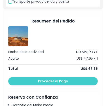
Transporte privado de ida y vuelta
Al concluir tu aventura en el desierto, parte con la promesa
de regresar. Te llevarás recuerdos preciados que
permanecerán toda la vida.
Resumen del Pedido
Aspectos Destacados
Inclusiones
Fecha de la actividad
DD MM, YYYY
Adulto
US$ 47.65 × 1
Política de Cancelación
Total
US$ 47.65
Proceder al Pago
Reserva con Confianza
Garantía del Mejor Precio