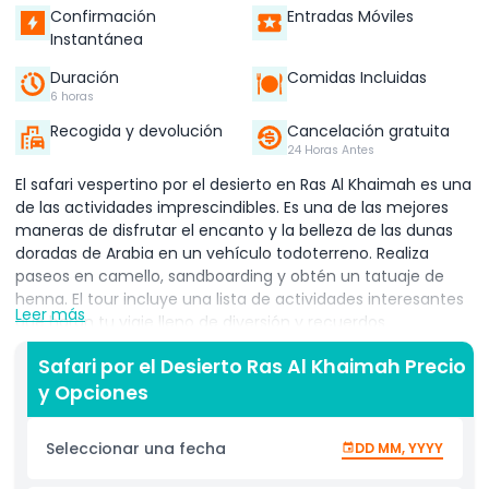
Confirmación
Entradas Móviles
Instantánea
Duración
Comidas Incluidas
6 horas
Recogida y devolución
Cancelación gratuita
24 Horas Antes
El safari vespertino por el desierto en Ras Al Khaimah es una
de las actividades imprescindibles. Es una de las mejores
maneras de disfrutar el encanto y la belleza de las dunas
doradas de Arabia en un vehículo todoterreno. Realiza
paseos en camello, sandboarding y obtén un tatuaje de
henna. El tour incluye una lista de actividades interesantes
Leer más
que harán tu viaje lleno de diversión y recuerdos
inolvidables. Únete a nosotros para el safari por el desierto
Safari por el Desierto Ras Al Khaimah Precio
Ras Al Khaimah y crea recuerdos inolvidables con tu familia
y Opciones
y amigos.
Seleccionar una fecha
DD MM, YYYY
Emprende una experiencia extraordinaria de safari por el