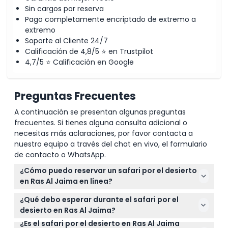
Sin cargos por reserva
Pago completamente encriptado de extremo a
extremo
Soporte al Cliente 24/7
Calificación de 4,8/5 ⭐ en Trustpilot
4,7/5 ⭐ Calificación en Google
Preguntas Frecuentes
A continuación se presentan algunas preguntas
frecuentes. Si tienes alguna consulta adicional o
necesitas más aclaraciones, por favor contacta a
nuestro equipo a través del chat en vivo, el formulario
de contacto o WhatsApp.
¿Cómo puedo reservar un safari por el desierto
en Ras Al Jaima en línea?
Puedes reservar fácilmente tu safari por el desierto
¿Qué debo esperar durante el safari por el
a través de este sitio web seleccionando la fecha y
desierto en Ras Al Jaima?
el paquete que prefieras, y luego completando el
¿Es el safari por el desierto en Ras Al Jaima
Espera una emocionante aventura todoterreno
pago seguro en línea. La disponibilidad se muestra