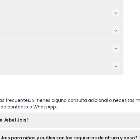
s frecuentes. Si tienes alguna consulta adicional o necesitas m
io de contacto o WhatsApp.
e Jebel Jais?
n vestidos ni faldas. Asegúrese de llevar zapatos cerrados y res
Jais para niños y cuáles son los requisitos de altura y peso?
es altos no son adecuados.