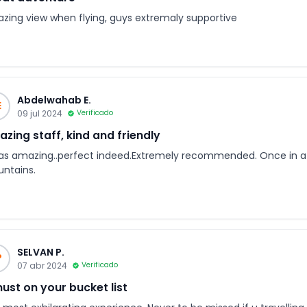
zing view when flying, guys extremaly supportive
Abdelwahab E.
E
09 jul 2024
Verificado
zing staff, kind and friendly
was amazing..perfect indeed.Extremely recommended. Once in a l
ntains.
SELVAN P.
P
07 abr 2024
Verificado
ust on your bucket list