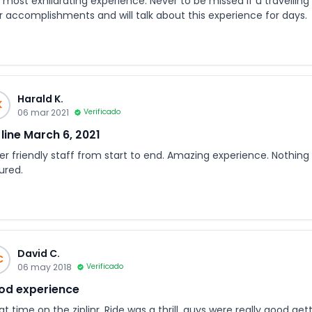
most exhilarating experience. Never to be missed if u travelling 
r accomplishments and will talk about this experience for days.
Harald K.
K
06 mar 2021
Verificado
 line March 6, 2021
r friendly staff from start to end. Amazing experience. Nothing "
ured.
David C.
C
06 may 2018
Verificado
od experience
t time on the ziplinr. Ride was a thrill, guys were really good g