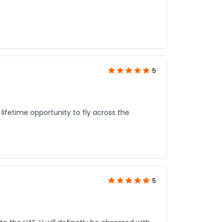
5
ifetime opportunity to fly across the
5