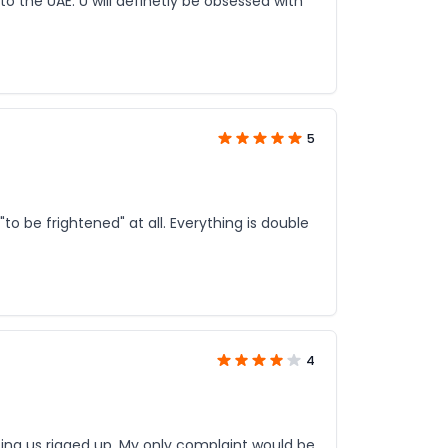
to the UAE. U will definetly be obsessed with
5
to be frightened" at all. Everything is double
4
etting us rigged up. My only complaint would be