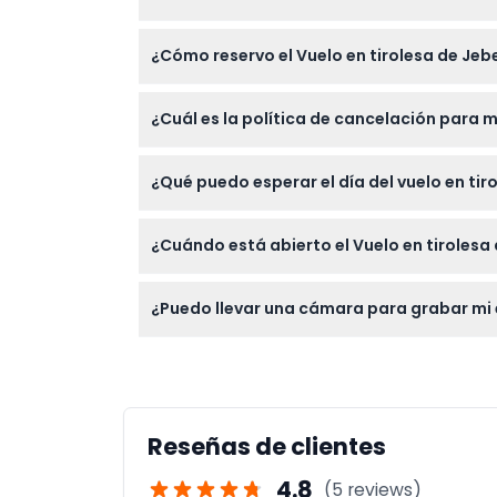
Los participantes deben pesar entre 40 kg 
¿Cómo reservo el Vuelo en tirolesa de Jebe
participar, pero deben estar acompañados y
Puede reservar su lugar fácilmente en línea
¿Cuál es la política de cancelación para m
asegure su fecha preferida.
Puede cancelar o modificar reservas individ
¿Qué puedo esperar el día del vuelo en tir
administrativa del 10%). Las reservas de gr
Recibirá todo el equipo de seguridad y una
¿Cuándo está abierto el Vuelo en tirolesa 
hasta 160 km/h, volando de cabeza con un a
La tirolesa opera de miércoles a domingo de 
¿Puedo llevar una cámara para grabar mi e
septiembre). Está cerrada los lunes y mart
Puede comprar una cámara oficial en el siti
durante el vuelo.
Reseñas de clientes
4.8
(5 reviews)