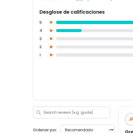
Desglose de calificaciones
5
4
3
2
1
J
Ordenar por:
Gre