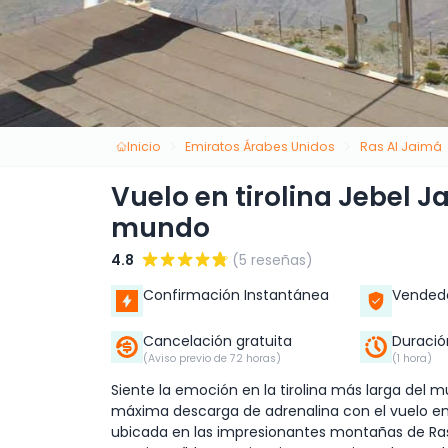
Inicio
Emiratos Árabes Unidos
Ras Al Jaimá
Vuelo en tirolina Jebel Ja
mundo
4.8
(5 reseñas)
Confirmación Instantánea
Vendedo
Cancelación gratuita
Duració
(Aviso previo de 72 horas)
(1 hora)
Siente la emoción en la tirolina más larga del m
máxima descarga de adrenalina con el vuelo en ti
ubicada en las impresionantes montañas de Ras 