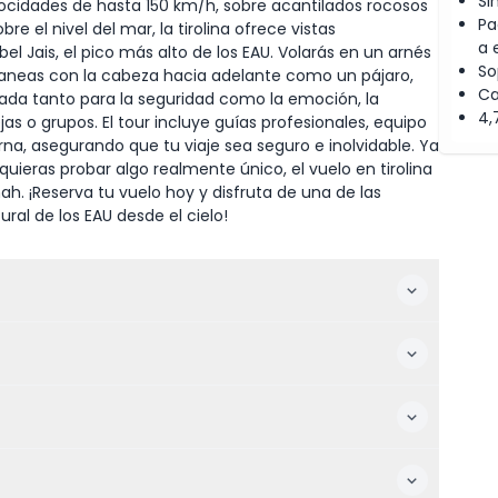
Si
elocidades de hasta 150 km/h, sobre acantilados rocosos
Pa
e el nivel del mar, la tirolina ofrece vistas
a 
el Jais, el pico más alto de los EAU. Volarás en un arnés
So
planeas con la cabeza hacia adelante como un pájaro,
Ca
da tanto para la seguridad como la emoción, la
4,
jas o grupos. El tour incluye guías profesionales, equipo
, asegurando que tu viaje sea seguro e inolvidable. Ya
ieras probar algo realmente único, el vuelo en tirolina
ah. ¡Reserva tu vuelo hoy y disfruta de una de las
al de los EAU desde el cielo!