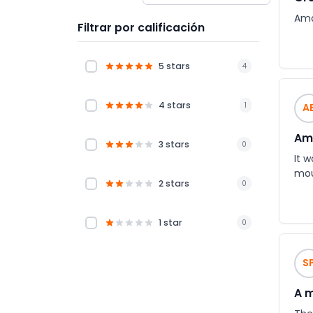
Ama
Filtrar por calificación
5 stars
4
4 stars
1
A
Ama
3 stars
0
It 
mou
2 stars
0
1 star
0
S
A m