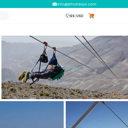
info@jtrholidays.com
ES
/
USD