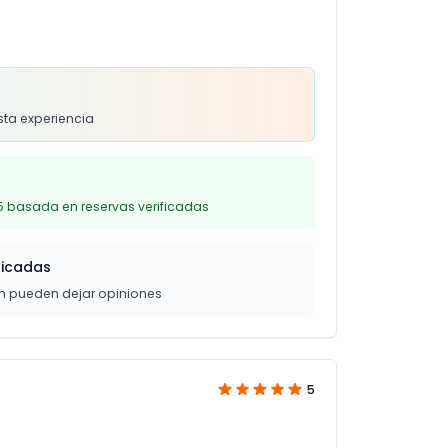
s
sta experiencia
5 basada en reservas verificadas
ficadas
on pueden dejar opiniones
5