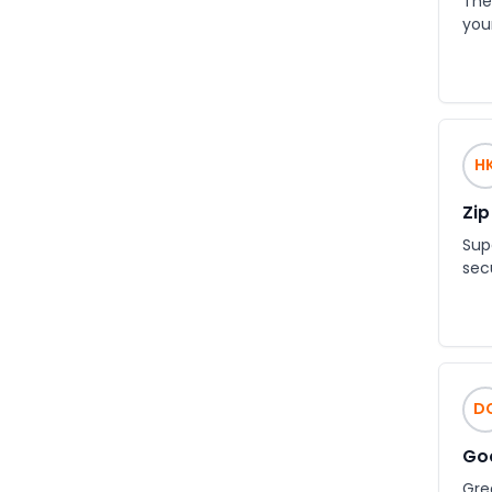
The 
you
H
Zip
Supe
sec
D
Go
Grea