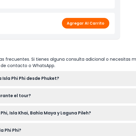
Agregar Al Carrito
s frecuentes. Si tienes alguna consulta adicional o necesitas m
io de contacto o WhatsApp.
 Isla Phi Phi desde Phuket?
za entre las 7:30 AM y las 10:30 AM y finaliza a última hora de
rante el tour?
roceso de reserva en línea en este sitio web (sujeto a cambios 
o para proteger el medio ambiente, y el número de visitantes po
 Phi, Isla Khai, Bahía Maya y Laguna Pileh?
ur.
e; los menores de 3 años pueden participar gratis. El tour no 
a Phi Phi?
con condiciones médicas o discapacidades físicas.