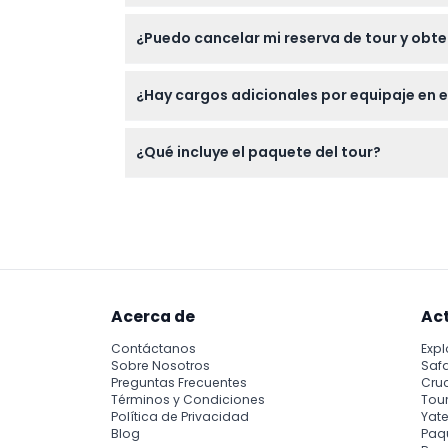
Lleve traje de baño, protector solar, un som
¿Puedo cancelar mi reserva de tour y obt
durante el día; el equipo de snorkel y los a
Sí, puede cancelar hasta 48 horas antes de
¿Hay cargos adicionales por equipaje en e
menos de 48 horas de anticipación o la ausen
Sí, hay un cargo por equipaje de 500 baht p
¿Qué incluye el paquete del tour?
El tour incluye tarifas del parque nacional, 
compartidos de ida y vuelta, y equipo para 
Acerca de
Ac
Contáctanos
Expl
Sobre Nosotros
Safa
Preguntas Frecuentes
Cru
Términos y Condiciones
Tour
Política de Privacidad
Yate
Blog
Paq