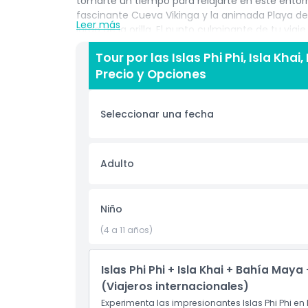
tomarte un tiempo para relajarte en este entorn
fascinante Cueva Vikinga y la animada Playa d
Leer más
largo de la orilla. El punto culminante de tu via
“La Playa”, donde acantilados dramáticos se ele
Tour por las Islas Phi Phi, Isla Kh
inolvidable. Termina tu día en la tropical Isla Kh
Precio y Opciones
arrecifes de coral y suaves playas de arena bl
relajarte junto al mar. Esta excursión de un día
belleza natural, relajación y exploración en una 
Seleccionar una fecha
Aspectos Destacados
Adulto
Inclusiones
Niño
Política para Niños y Adultos
(4 a 11 años)
Hora de Recogida / Hora de Entrega
Islas Phi Phi + Isla Khai + Bahía May
(Viajeros internacionales)
Experimenta las impresionantes Islas Phi Phi en 
No Adecuado Para