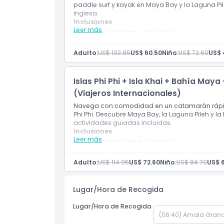
paddle surf y kayak en Maya Bay y la Laguna Pi
inglesa.
Inclusiones
Cosas a Saber
Leer más
Tarifas del Parque Nacional
Equipo de snorkel
Guía experto local
Adulto:
US$ 102.85
US$ 60.50
Niño:
US$ 72.60
US$ 
Ubicación
Almuerzo
Entrada
Seguro
Islas Phi Phi + Isla Khai + Bahía Ma
Política de Cancelación
Café y té
Agua y refrescos
(Viajeros Internacionales)
Aperitivos y comida para picar
Navega con comodidad en un catamarán rápido
Paseo en bote
Phi Phi. Descubre Maya Bay, la Laguna Pileh y la
Traslados compartidos (ida y vuelta)
actividades guiadas incluidas.
Equipo de kayak
Inclusiones
Leer más
Tarifas del Parque Nacional
Equipo de snorkel
Guía experto local
Adulto:
US$ 114.95
US$ 72.60
Niño:
US$ 84.70
US$ 
Almuerzo
Entrada
Seguro
Lugar/Hora de Recogida
Café y té
Agua y refrescos
Lugar/Hora de Recogida
Aperitivos y comida para picar
Paseo en bote