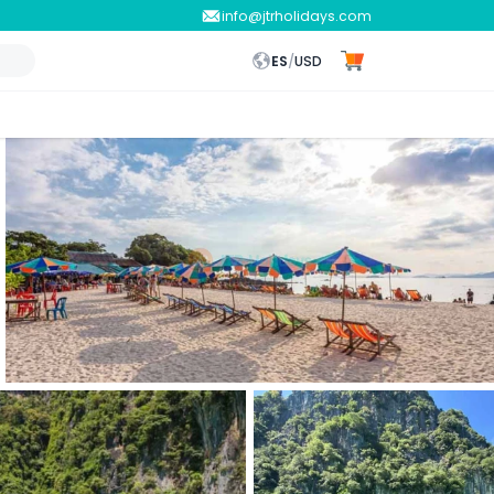
info@jtrholidays.com
ES
/
USD