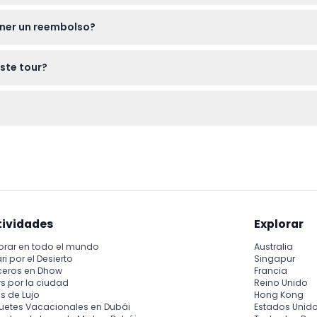
brero y una toalla. No olvide sus documentos de viaje y cualquie
ener un reembolso?
ccesorios son proporcionados.
l tour para un reembolso completo, salvo que puedan aplicarse 
ste tour?
cia sin aviso se cobrarán en su totalidad. Los reembolsos se real
or persona, con un adicional de 200 baht si el tamaño del equip
equipo de snorkel, guía experto local, almuerzo, entrada, seguro,
kayak.
tividades
Explorar
orar en todo el mundo
Australia
ri por el Desierto
Singapur
ceros en Dhow
Francia
s por la ciudad
Reino Unido
s de Lujo
Hong Kong
uetes Vacacionales en Dubái
Estados Unid