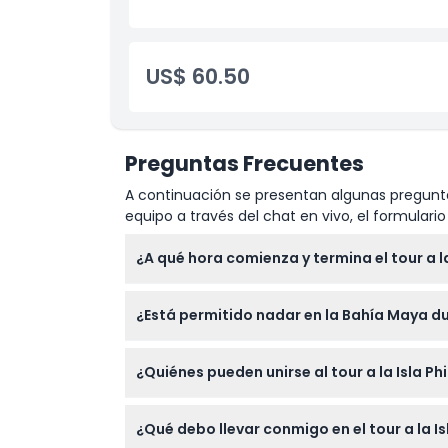
Traslados compartidos (ida y vuelta)
Equipo de kayak
US$ 60.50
Preguntas Frecuentes
A continuación se presentan algunas pregunta
equipo a través del chat en vivo, el formular
¿A qué hora comienza y termina el tour a la
El tour de día completo generalmente comien
¿Está permitido nadar en la Bahía Maya du
verificar los horarios exactos durante el p
reserva).
Nadar en la Bahía Maya puede estar prohibid
¿Quiénes pueden unirse al tour a la Isla Phi
sobre las restricciones vigentes el día del to
Los niños menores de 1 año no pueden unirs
¿Qué debo llevar conmigo en el tour a la Isl
personas mayores de 70 años ni huéspedes 