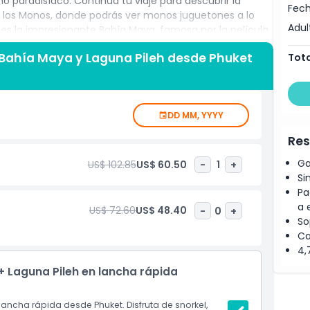
o paradisíaco. Continúa tu viaje para descubrir la
Fech
e los Monos, donde podrás ver monos juguetones a lo
Adul
je es la impresionante Bahía Maya, famosa por la película
van sobre aguas cristalinas, creando una vista
ai, Bahía Maya y Laguna Pileh desde Phuket
Tota
ai, conocida por su vibrante vida marina, coloridos
anca perfectas para practicar snorkel o simplemente
 a las Islas Phi Phi promete una mezcla perfecta de
experiencia inolvidable.
DD MM, YYYY
Res
Ga
US$ 102.85
US$ 60.50
-
1
+
Si
Pa
a 
US$ 72.60
US$ 48.40
-
0
+
So
Ca
4,
a + Laguna Pileh en lancha rápida
lancha rápida desde Phuket. Disfruta de snorkel,