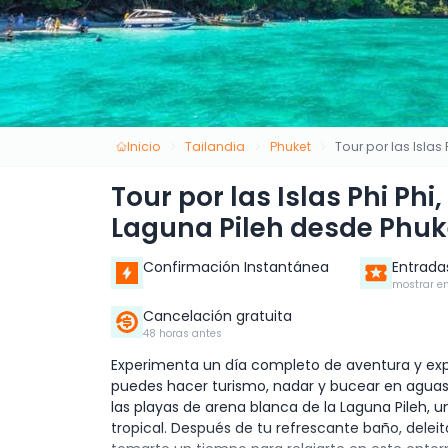
Inicio
Tailandia
Phuket
Tour por las Islas
Tour por las Islas Phi Phi
Laguna Pileh desde Phuk
Confirmación Instantánea
Entrada
mostrar en
Cancelación gratuita
48 horas antes
Experimenta un día completo de aventura y explo
puedes hacer turismo, nadar y bucear en aguas t
las playas de arena blanca de la Laguna Pileh, un
tropical. Después de tu refrescante baño, delei