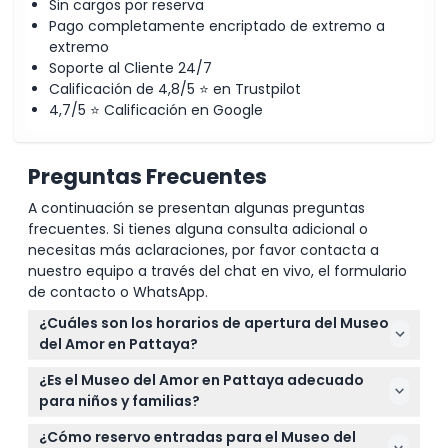
Sin cargos por reserva
Pago completamente encriptado de extremo a
extremo
Soporte al Cliente 24/7
Calificación de 4,8/5 ⭐ en Trustpilot
4,7/5 ⭐ Calificación en Google
Preguntas Frecuentes
A continuación se presentan algunas preguntas
frecuentes. Si tienes alguna consulta adicional o
necesitas más aclaraciones, por favor contacta a
nuestro equipo a través del chat en vivo, el formulario
de contacto o WhatsApp.
¿Cuáles son los horarios de apertura del Museo
del Amor en Pattaya?
El museo está abierto todos los días de 10:00 a.m. a
¿Es el Museo del Amor en Pattaya adecuado
10:00 p.m., lo que facilita incluir una visita en su
para niños y familias?
itinerario (sujeto a cambios — por favor confirme al
Sí, los niños de 0 a 15 años pueden entrar gratis,
momento de la reserva).
¿Cómo reservo entradas para el Museo del