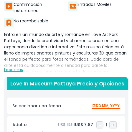
Confirmación
Entradas Móviles
Instantánea
No reembolsable
Entra en un mundo de arte y romance en Love Art Park
Pattaya, donde la creatividad y el amor se unen en una
experiencia divertida e interactiva. Este museo único está
lleno de impresionantes pinturas y esculturas 3D que crean
el fondo perfecto para fotos románticas. Cada obra de
arte está cuidadosamente diseñada para darte la
Leer más
oportunidad de posar y formar parte de la escena,
haciendo que cada foto sea un recuerdo especial.
Love In Museum Pattaya Precio y Opciones
Love Art Park Pattaya ofrece un espacio lúdico e
imaginativo donde tú y tu ser querido pueden explorar
diferentes estilos y temas artísticos. Desde arte clásico
Seleccionar una fecha
DD MM, YYYY
hasta diseños modernos y surrealistas, cada zona tiene
algo nuevo y emocionante por descubrir. Camina de la
mano a través de exhibiciones coloridas, toma fotos únicas
Adulto
US$ 13.91
US$ 7.87
-
1
+
y crea momentos inolvidables juntos.