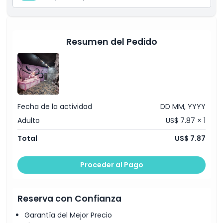
Exclusiones
Horario de Apertura
Resumen del Pedido
Cosas a Saber
Ubicación
Fecha de la actividad
DD MM, YYYY
Adulto
US$ 7.87 × 1
Cómo Llegar
Total
US$ 7.87
Cómo Canjear
Proceder al Pago
Política de Cancelación
Reserva con Confianza
Garantía del Mejor Precio