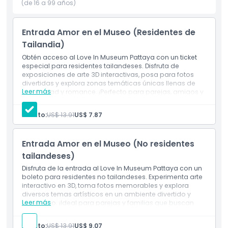
(de 16 a 99 años)
Las exhibiciones interactivas te permiten hacer más que
solo mirar: puedes tocar, posar y jugar con el arte. Ya sea
que estés frente a una escultura gigante con tema de
Entrada Amor en el Museo (Residentes de
amor o posando dentro de una ilusión 3D, cada lugar en el
Tailandia)
museo es perfecto para capturar momentos divertidos y
Obtén acceso al Love In Museum Pattaya con un ticket
románticos.
especial para residentes tailandeses. Disfruta de
exposiciones de arte 3D interactivas, posa para fotos
Love Art Park Pattaya es un destino único para parejas,
divertidas y explora zonas temáticas únicas llenas de
Leer más
creatividad y romance. ¡Perfecto para parejas, amigos y
amigos y familias que buscan una aventura creativa. Es un
familias!
lugar donde el amor, la risa y el arte se unen, ofreciéndote
una experiencia verdaderamente memorable.
Adulto:
US$ 13.91
US$ 7.87
Entrada Amor en el Museo (No residentes
Aspectos Destacados
tailandeses)
Disfruta de la entrada al Love In Museum Pattaya con un
Inclusiones
boleto para residentes no tailandeses. Experimenta arte
interactivo en 3D, toma fotos memorables y explora
diversos temas artísticos en un ambiente divertido y
Leer más
romántico. ¡Ideal para parejas y familias que buscan
Política para Niños y Adultos
una aventura creativa!
Adulto:
US$ 13.91
US$ 9.07