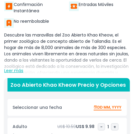
Confirmación
Entradas Móviles
Instantánea
No reembolsable
Descubre las maravillas del Zoo Abierto Khao Kheow, el
primer zoológico de concepto abierto de Tailandia. Es el
hogar de más de 8,000 animales de más de 300 especies.
Los animales viven libremente en áreas naturales sin jaulas,
dando a los visitantes la oportunidad de verlos de cerca. El
zoológico está dedicado a la conservación, la investigación
Leer más
y la educación, ofreciendo una experiencia divertida y
educativa para niños y adultos por igual.
Zoo Abierto Khao Kheow Precio y Opciones
En la Sabana Africana, puedes ver animales como cebras,
rinocerontes y jirafas paseando en un espacio amplio y
abierto. Visita el Complejo de Felinos para ver majestuosos
Seleccionar una fecha
DD MM, YYYY
leones, tigres y otros felinos salvajes. Camina por la colorida
aviario de aves, donde estarás rodeado de hermosas aves
de todo tipo. No pierdas la oportunidad de recorrer el
Adulto
US$ 10.59
US$ 9.98
-
1
+
parque de ciervos, donde los ciervos gentiles caminan