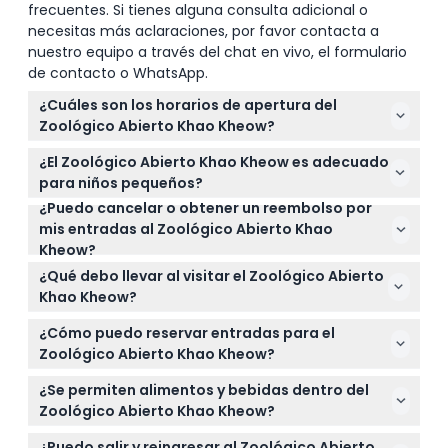
frecuentes. Si tienes alguna consulta adicional o
necesitas más aclaraciones, por favor contacta a
nuestro equipo a través del chat en vivo, el formulario
de contacto o WhatsApp.
¿Cuáles son los horarios de apertura del
Zoológico Abierto Khao Kheow?
El Zoológico Abierto Khao Kheow está abierto todos
¿El Zoológico Abierto Khao Kheow es adecuado
los días de 8:00 a.m. a 6:00 p.m., con un safari
para niños pequeños?
nocturno disponible de 6:00 p.m. a 8:45 p.m. (sujeto
¿Puedo cancelar o obtener un reembolso por
Sí, los niños que miden menos de 94 cm entran
a cambios — por favor confirme al momento de la
mis entradas al Zoológico Abierto Khao
gratis, y aquellos entre 94 cm y 135 cm pagan una
reserva).
Kheow?
tarifa reducida. Los niños mayores de 135 cm pagan
Las entradas para el Zoológico Abierto Khao Kheow
tarifa de adulto.
¿Qué debo llevar al visitar el Zoológico Abierto
no son reembolsables y no pueden cancelarse, así
Khao Kheow?
que asegúrese de que sus planes estén finalizados
Lleve zapatos cómodos para caminar, protección
antes de reservar.
¿Cómo puedo reservar entradas para el
solar como un sombrero y protector solar, y su
Zoológico Abierto Khao Kheow?
cámara para capturar encuentros con animales.
Puede reservar sus entradas para el Zoológico
¿Se permiten alimentos y bebidas dentro del
Abierto Khao Kheow fácilmente en línea aquí
Zoológico Abierto Khao Kheow?
mismo en este sitio web. Verifique la disponibilidad
No se permite fumar ni beber alcohol dentro del
en tiempo real y asegure su fecha elegida al
¿Puedo salir y reingresar al Zoológico Abierto