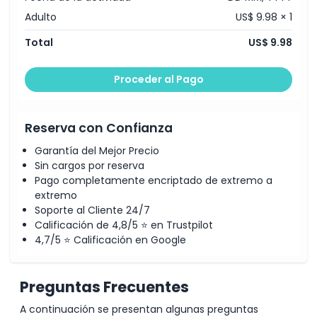
Adulto
US$ 9.98 × 1
Política para Niños y Adultos
Total
US$ 9.98
Exclusiones
Proceder al Pago
Horario de Apertura
Reserva con Confianza
Cosas a Saber
Garantía del Mejor Precio
Sin cargos por reserva
Pago completamente encriptado de extremo a
Ubicación
extremo
Soporte al Cliente 24/7
Calificación de 4,8/5 ⭐ en Trustpilot
Cómo Llegar
4,7/5 ⭐ Calificación en Google
Cómo Canjear
Preguntas Frecuentes
A continuación se presentan algunas preguntas
Política de Cancelación