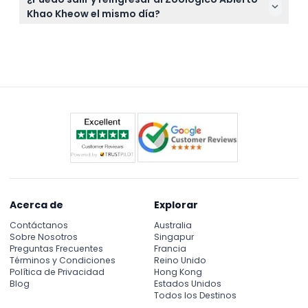
zoológico, y si se sorprende a alguien, se le puede
instante.
Khao Kheow el mismo día?
pedir que se retire inmediatamente.
No, no se permite el reingreso una vez que salga de
las instalaciones del zoológico el día de su visita.
Acerca de
Explorar
Contáctanos
Australia
Sobre Nosotros
Singapur
Preguntas Frecuentes
Francia
Términos y Condiciones
Reino Unido
Política de Privacidad
Hong Kong
Blog
Estados Unidos
Todos los Destinos