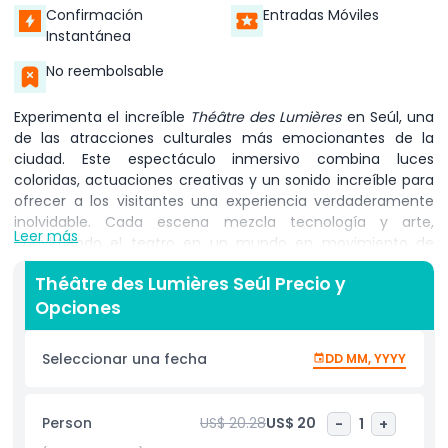
Confirmación
Entradas Móviles
Instantánea
No reembolsable
Experimenta el increíble
Théâtre des Lumières
en Seúl, una
de las atracciones culturales más emocionantes de la
ciudad. Este espectáculo inmersivo combina luces
coloridas, actuaciones creativas y un sonido increíble para
ofrecer a los visitantes una experiencia verdaderamente
inolvidable. Cada escena mezcla tecnología y arte,
Leer más
convirtiendo el teatro en un mundo en movimiento de
colores, formas e historias. El espectáculo es perfecto para
Théâtre des Lumières Seúl Precio y
familias, parejas y turistas que visitan Seúl. Es interactivo,
Opciones
por lo que las imágenes y la música te hacen sentir parte
de la actuación. Verás impresionantes exhibiciones de luz,
música sincronizada y efectos escénicos ingeniosos que
Seleccionar una fecha
DD MM, YYYY
dan vida a las historias de maneras que nunca antes
habías visto. Ya sea tu primera vez en Seúl o buscas una
noche divertida,
Théâtre des Lumières
es una visita
Person
US$ 20.28
US$ 20
-
1
+
obligada. Reservar un
Boleto para Théâtre des Lumières
te