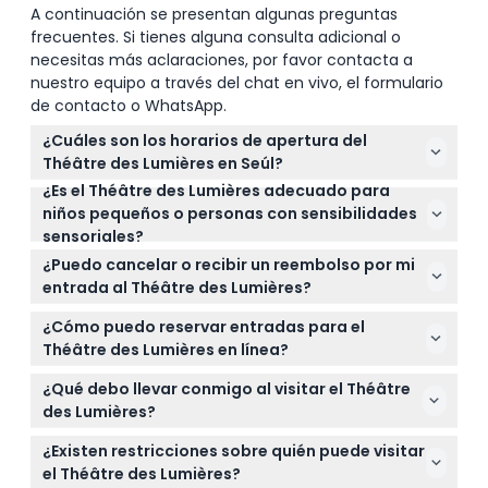
14 de junio (sábado) – 15 de junio (domingo):
A continuación se presentan algunas preguntas
cerrado todo el día
frecuentes. Si tienes alguna consulta adicional o
17 de junio (martes): cerrado todo el día
necesitas más aclaraciones, por favor contacta a
22 de junio (domingo) – 6 de julio (domingo):
nuestro equipo a través del chat en vivo, el formulario
cerrado todo el día
de contacto o WhatsApp.
¿Cuáles son los horarios de apertura del
Théâtre des Lumières en Seúl?
¿Es el Théâtre des Lumières adecuado para
El Théâtre des Lumières está abierto todos los días
niños pequeños o personas con sensibilidades
desde las 10:00 AM. De lunes a jueves cierra a las
sensoriales?
6:20 PM con última admisión a las 5:30 PM, y de
La exhibición es muy oscura y ruidosa en su interior,
viernes a domingo cierra a las 7:10 PM con última
¿Puedo cancelar o recibir un reembolso por mi
por lo que puede no ser adecuada para bebés,
admisión a las 6:20 PM (sujeto a cambios — por
entrada al Théâtre des Lumières?
niños pequeños, personas con claustrofobia o
favor confirme al momento de la reserva).
Las entradas para el Théâtre des Lumières no son
aquellas sensibles a ambientes ruidosos.
¿Cómo puedo reservar entradas para el
reembolsables y no se pueden cancelar. Debe usar
Théâtre des Lumières en línea?
su entrada en la fecha y hora reservadas.
Puede reservar sus entradas fácilmente en línea
¿Qué debo llevar conmigo al visitar el Théâtre
aquí mismo en este sitio web seleccionando su
des Lumières?
fecha y hora preferidas para verificar la
Lleve su confirmación de reserva en línea y
disponibilidad y asegurar su reserva.
¿Existen restricciones sobre quién puede visitar
cualquier identificación requerida. Dado que la
el Théâtre des Lumières?
exhibición involucra ambientes oscuros y ruidosos,