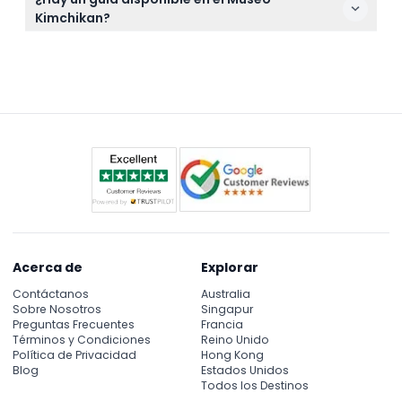
historia del kimchi, su importancia cultural y
Kimchikan?
variedades, además de talleres de preparación de
Sí, puede acceder a un guía a través de la
kimchi y sesiones de degustación para obtener un
aplicación Qpicker, que ofrece información en
verdadero sabor de este alimento básico coreano.
coreano e inglés para mejorar su experiencia de
visita.
Acerca de
Explorar
Contáctanos
Australia
Sobre Nosotros
Singapur
Preguntas Frecuentes
Francia
Términos y Condiciones
Reino Unido
Política de Privacidad
Hong Kong
Blog
Estados Unidos
Todos los Destinos