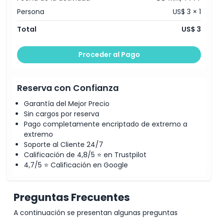
Horario de Apertura
Persona
US$ 3 × 1
Total
US$ 3
Cosas a Saber
Proceder al Pago
Ubicación
Cómo Llegar
Reserva con Confianza
Garantía del Mejor Precio
Cómo Canjear
Sin cargos por reserva
Pago completamente encriptado de extremo a
extremo
Política de Cancelación
Soporte al Cliente 24/7
Calificación de 4,8/5 ⭐ en Trustpilot
4,7/5 ⭐ Calificación en Google
Preguntas Frecuentes
A continuación se presentan algunas preguntas