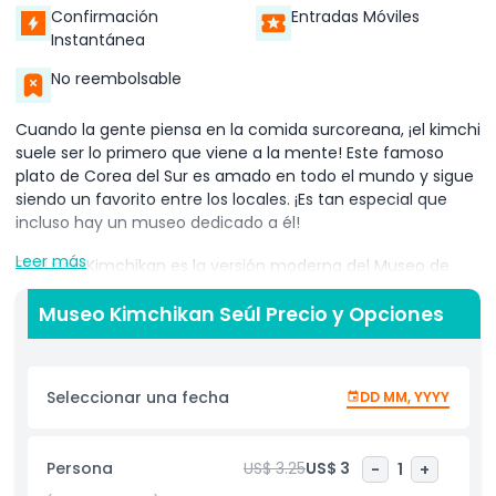
Confirmación
Entradas Móviles
Instantánea
No reembolsable
Cuando la gente piensa en la comida surcoreana, ¡el kimchi
suele ser lo primero que viene a la mente! Este famoso
plato de Corea del Sur es amado en todo el mundo y sigue
siendo un favorito entre los locales. ¡Es tan especial que
incluso hay un museo dedicado a él!
Leer más
El Museo Kimchikan es la versión moderna del Museo de
Kimchi Pulmuone, que abrió por primera vez en 1986.
Personas de todo el mundo visitan para aprender sobre las
Museo Kimchikan Seúl Precio y Opciones
maravillas del kimchi.
En el museo, puedes ver un documental de KBS que cuenta
Seleccionar una fecha
DD MM, YYYY
la historia del kimchi y su importante papel en la cultura
surcoreana. También encontrarás una sala especial de
refrigeración donde puedes ver diferentes tipos de kimchi
Persona
US$ 3.25
US$ 3
-
1
+
de todo el mundo.