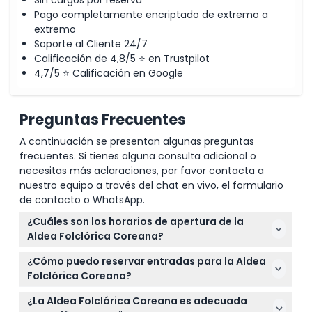
Pago completamente encriptado de extremo a
extremo
Soporte al Cliente 24/7
Calificación de 4,8/5 ⭐ en Trustpilot
4,7/5 ⭐ Calificación en Google
Preguntas Frecuentes
A continuación se presentan algunas preguntas
frecuentes. Si tienes alguna consulta adicional o
necesitas más aclaraciones, por favor contacta a
nuestro equipo a través del chat en vivo, el formulario
de contacto o WhatsApp.
¿Cuáles son los horarios de apertura de la
Aldea Folclórica Coreana?
La Aldea Folclórica Coreana está abierta todos los
¿Cómo puedo reservar entradas para la Aldea
días desde las 10:00 AM, cerrando a las 6:00 PM de
Folclórica Coreana?
lunes a jueves, y a las 10:00 PM los viernes y fines de
Puedes reservar fácilmente tus entradas en línea
semana (sujeto a cambios — por favor confirme al
¿La Aldea Folclórica Coreana es adecuada
aquí mismo en este sitio web, asegurando tu lugar