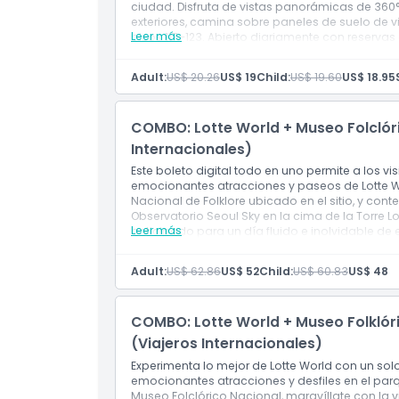
Cosas a Saber
ciudad. Disfruta de vistas panorámicas de 360°
exteriores, camina sobre paneles de suelo de v
Leer más
pisos 117–123. Abierto diariamente con reserv
fluida e inolvidable.
Ubicación
Adult:
US$ 20.26
US$ 19
Child:
US$ 19.60
US$ 18.95
Cómo Llegar
COMBO: Lotte World + Museo Folclóri
Internacionales)
Cómo Canjear
Este boleto digital todo en uno permite a los vis
emocionantes atracciones y paseos de Lotte Wo
Nacional de Folklore ubicado en el sitio, y con
Política de Cancelación
Observatorio Seoul Sky en la cima de la Torre L
Leer más
anticipado para un día fluido e inolvidable de
Adult:
US$ 62.86
US$ 52
Child:
US$ 60.83
US$ 48
COMBO: Lotte World + Museo Folklóri
(Viajeros Internacionales)
Experimenta lo mejor de Lotte World con un solo 
emocionantes atracciones y desfiles en el parqu
Museo Folclórico Nacional, maravíllate con la v