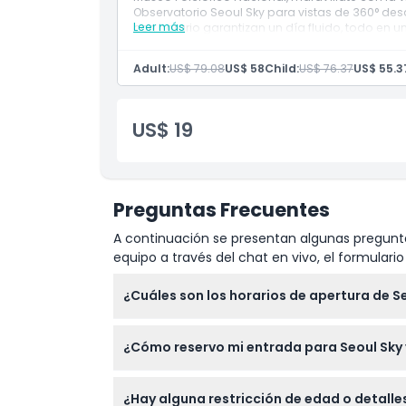
Observatorio Seoul Sky para vistas de 360° des
Leer más
con horario garantizan un día fluido, todo en 
impresionantes.
Adult:
US$ 79.08
US$ 58
Child:
US$ 76.37
US$ 55.3
US$ 19
Preguntas Frecuentes
A continuación se presentan algunas pregunta
equipo a través del chat en vivo, el formular
¿Cuáles son los horarios de apertura de Se
Seoul Sky está abierto de 10:30 AM a 10:00 P
¿Cómo reservo mi entrada para Seoul Sky y
hora antes del cierre. (sujeto a cambios —
Puede reservar fácilmente sus entradas para
¿Hay alguna restricción de edad o detall
proceso de reserva.