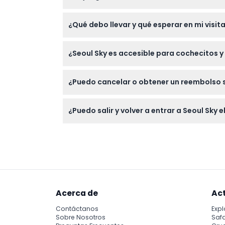
Los niños de 0 a 2 años entran gratis, mient
¿Qué debo llevar y qué esperar en mi visita
adulto. Las entradas están disponibles solo 
Lleve su entrada impresa o digital para most
¿Seoul Sky es accesible para cochecitos y 
ascensor doble más rápido del mundo llama
Sí, Seoul Sky es accesible para cochecitos y
¿Puedo cancelar o obtener un reembolso 
Las entradas para Seoul Sky no son reembols
¿Puedo salir y volver a entrar a Seoul Sky 
No está permitido volver a entrar una vez q
Acerca de
Ac
Contáctanos
Expl
Sobre Nosotros
Safa