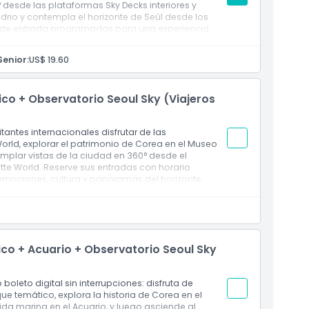
 desde las plataformas Sky Decks interiores y
idrio y contempla el horizonte de Seúl desde los
as de entrada programadas para una experiencia
Senior:
US$ 19.60
co + Observatorio Seoul Sky (Viajeros
itantes internacionales disfrutar de las
rld, explorar el patrimonio de Corea en el Museo
templar vistas de la ciudad en 360° desde el
otte World. Reserve sus entradas con horario
 emociones, cultura y panoramas del horizonte.
co + Acuario + Observatorio Seoul Sky
boleto digital sin interrupciones: disfruta de
e temático, explora la historia de Corea en el
ida marina en el Acuario, y luego asciende al