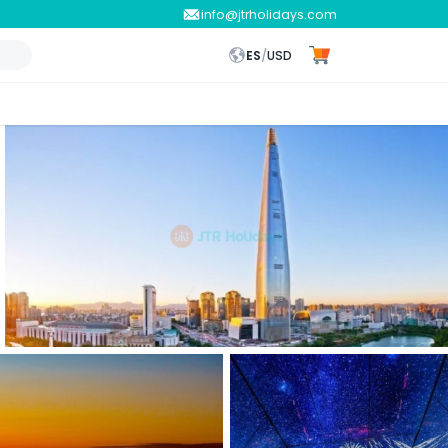
info@jtrholidays.com
ES
/
USD