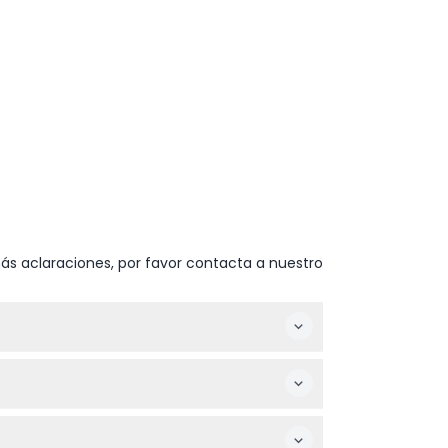
ás aclaraciones, por favor contacta a nuestro
y días festivos. La última admisión es una
disponibilidad en tiempo real durante el