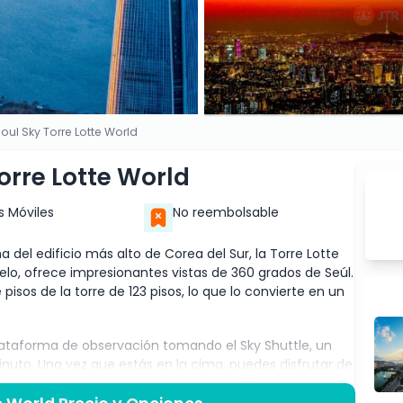
oul Sky Torre Lotte World
orre Lotte World
s Móviles
No reembolsable
 del edificio más alto de Corea del Sur, la Torre Lotte
elo, ofrece impresionantes vistas de 360 grados de Seúl.
pisos de la torre de 123 pisos, lo que lo convierte en un
plataforma de observación tomando el Sky Shuttle, un
nuto. Una vez que estás en la cima, puedes disfrutar de
s. También hay una cafetería donde puedes relajarte y
 vistas.