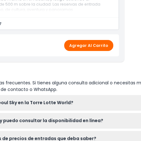
de 500 m sobre la ciudad. Las reservas de entrada
uno, de cultura, aventura y panoramas
7
Agregar Al Carrito
s frecuentes. Si tienes alguna consulta adicional o necesitas m
io de contacto o WhatsApp.
oul Sky en la Torre Lotte World?
M de domingo a jueves, y hasta las 11:00 PM los viernes, sábados 
 puedo consultar la disponibilidad en línea?
 por favor confirme al momento de la reserva)
 Seoul Sky en línea aquí mismo en este sitio web y consultar la 
es de precios de entradas que deba saber?