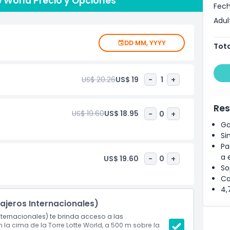
e World Precio y Opciones
Fech
 la historia y cultura de Corea, Seoul Sky cuenta con
Adul
imonio del país. También puedes visitar la tienda de
u visita. Seoul Sky es una visita obligada para quienes
DD MM, YYYY
Tota
una perspectiva totalmente nueva.
US$ 20.26
US$ 19
-
1
+
Res
US$ 19.60
US$ 18.95
-
0
+
Ga
Si
Pa
a 
US$ 19.60
-
0
+
So
Ca
4,
ajeros Internacionales)
Internacionales) te brinda acceso a las
a cima de la Torre Lotte World, a 500 m sobre la