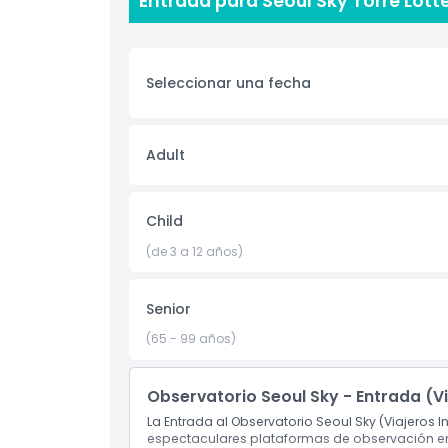
Entrada para Seoul Sky Torre Lott
Para aquellos interesados en aprender más sobre
una exposición de arte que muestra el rico patr
souvenirs para llevarte un recuerdo especial de t
Seleccionar una fecha
buscan experimentar la belleza de Seúl desde 
Adult
Aspectos Destacados
Child
Inclusiones
(de 3 a 12 años)
Política para Niños y Adultos
Senior
Exclusiones
(65 - 99 años)
Horario de Apertura
Observatorio Seoul Sky - Entrada (Vi
La Entrada al Observatorio Seoul Sky (Viajeros 
espectaculares plataformas de observación en l