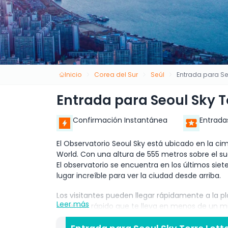
Inicio
Corea del Sur
Seúl
Entrada para Se
Entrada para Seoul Sky T
Confirmación Instantánea
Entrada
El Observatorio Seoul Sky está ubicado en la cima
World. Con una altura de 555 metros sobre el su
El observatorio se encuentra en los últimos siete 
lugar increíble para ver la ciudad desde arriba.
Los visitantes pueden llegar rápidamente a la 
Leer más
ascensor rápido que te lleva en menos de un mi
vistas increíbles de la capital y sus alrededore
disfrutar de una bebida mientras contemplas las