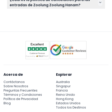
de uso de 3 horas para su visita, mientras que las
entradas de Zoolung Zoolung Hanam?
visitas entre semana no tienen restricción de
Las entradas para Zoolung Zoolung Hanam no son
tiempo (sujeto a cambios — por favor confirme al
reembolsables y no pueden ser canceladas, así que
momento de la reserva).
asegúrese de que sus planes estén firmes antes de
reservar.
Acerca de
Explorar
Contáctanos
Australia
Sobre Nosotros
Singapur
Preguntas Frecuentes
Francia
Términos y Condiciones
Reino Unido
Política de Privacidad
Hong Kong
Blog
Estados Unidos
Todos los Destinos