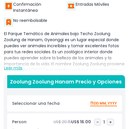
Confirmación
Entradas Móviles
Instantánea
No reembolsable
El Parque Temático de Animales bajo Techo Zoolung
Zoolung de Hanam, Gyeonggi es un lugar especial donde
puedes ver animales increíbles y tomar excelentes fotos
para tus redes sociales. Es un zoológico interior donde
puedes aprender sobre la belleza de los animales y la
importancia de la vida. El nombre Zoolung Zoolung proviene
Leer más
de la palabra "ZOO," que significa un lugar con animales, y
"Pulmón Verde," que significa un espacio fresco y natural
Zoolung Zoolung Hanam Precio y Opciones
que brinda oxígeno a la ciudad.
A diferencia de los zoológicos comunes, este es el primer
parque temático de animales de Corea, ubicado en la
Seleccionar una fecha
DD MM, YYYY
ciudad para que puedas conocer y experimentar animales
reales de cerca. Es un lugar divertido y educativo donde
tanto niños como adultos pueden disfrutar de la belleza de
Person
US$ 20.15
US$ 16.00
-
1
+
la naturaleza sin salir de la ciudad.