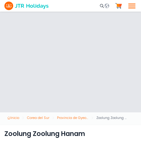
Mobile Search Opene
Inicio
Corea del Sur
Provincia de Gyeonggi
Zoolung Zoolung Hanam
Zoolung Zoolung Hanam