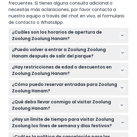
frecuentes. Si tienes alguna consulta adicional o
necesitas más aclaraciones, por favor contacta a
nuestro equipo a través del chat en vivo, el formulario
de contacto o WhatsApp.
¿Cuáles son los horarios de apertura de
Zoolung Zoolung Hanam?
Zoolung Zoolung Hanam está abierto de lunes a
¿Puedo volver a entrar a Zoolung Zoolung
viernes de 12:00 PM a 7:00 PM con última admisión
Hanam después de salir del parque?
a las 6:00 PM, y fines de semana y días festivos de
No, no se permite la reentrada una vez que haya
10:30 AM a 8:00 PM con última admisión a las 6:30
¿Hay restricciones de edad o descuentos en
salido del lugar, así que asegúrese de disfrutar
PM (sujeto a cambios — por favor confirme al
Zoolung Zoolung Hanam?
plenamente su visita antes de salir.
momento de la reserva).
Los niños de 3 años en adelante pagan la misma
¿Cómo puedo reservar entradas para Zoolung
entrada que los adultos, mientras que los bebés
Zoolung Hanam?
menores de 18 meses entran gratis con pasaporte.
Puede reservar sus entradas cómodamente en
Los niños de 18 a 36 meses son elegibles para un
¿Qué debo llevar conmigo al visitar Zoolung
línea aquí mismo en este sitio web, donde también
descuento del 30% en el sitio (se requiere
Zoolung Hanam?
podrá verificar la disponibilidad para la fecha
pasaporte), y los niños de 11 años o menos deben
Asegúrese de traer su pasaporte para verificar los
deseada.
¿Hay un límite de tiempo para visitar Zoolung
estar acompañados por un adulto que pague.
descuentos y requisitos de admisión relacionados
Zoolung los fines de semana y días festivos?
con la edad, especialmente para los niños menores
Sí, los fines de semana y días festivos hay un límite
de 3 años.
¿Cuál es la política de cancelación para las