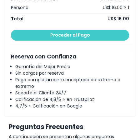
Política para Niños y Adultos
Persona
US$ 16.00 × 1
Exclusiones
Total
US$ 16.00
Proceder al Pago
Horario de Apertura
Cosas a Saber
Reserva con Confianza
Garantía del Mejor Precio
Ubicación
Sin cargos por reserva
Pago completamente encriptado de extremo a
extremo
Cómo Canjear
Soporte al Cliente 24/7
Calificación de 4,8/5 ⭐ en Trustpilot
4,7/5 ⭐ Calificación en Google
Política de Cancelación
Preguntas Frecuentes
A continuación se presentan algunas preguntas