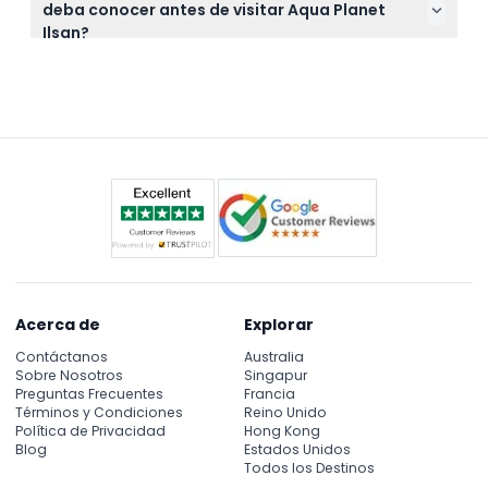
deba conocer antes de visitar Aqua Planet
reembolsables ni cancelables — asegúrese de usar
Ilsan?
su entrada en la fecha reservada.
No se permiten mascotas, algunas zonas pueden
tener acceso restringido debido a controles de
seguridad, y los adultos mayores o niños deben
estar supervisados por un guía durante la visita.
Acerca de
Explorar
Contáctanos
Australia
Sobre Nosotros
Singapur
Preguntas Frecuentes
Francia
Términos y Condiciones
Reino Unido
Política de Privacidad
Hong Kong
Blog
Estados Unidos
Todos los Destinos