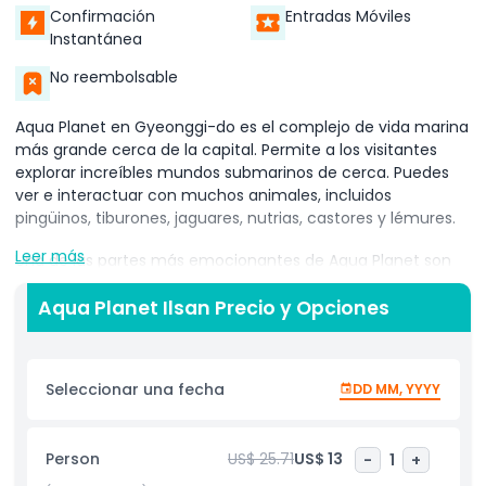
Confirmación
Entradas Móviles
Instantánea
No reembolsable
Aqua Planet en Gyeonggi-do es el complejo de vida marina
más grande cerca de la capital. Permite a los visitantes
explorar increíbles mundos submarinos de cerca. Puedes
ver e interactuar con muchos animales, incluidos
pingüinos, tiburones, jaguares, nutrias, castores y lémures.
Leer más
Una de las partes más emocionantes de Aqua Planet son
los dos grandes túneles de agua. En el segundo piso, el
Túnel de Agua Salada te ofrece una vista clara de criaturas
Aqua Planet Ilsan Precio y Opciones
oceánicas nadando a tu alrededor. En el tercer piso, el
Túnel de Agua Dulce te presenta especies de ríos y lagos.
Ambos túneles crean una experiencia mágica mientras
Seleccionar una fecha
DD MM, YYYY
caminas por ellos.
No te pierdas la actuación Dream Girls, un espectáculo
Person
US$ 25.71
US$ 13
-
1
+
único que combina efectos multimedia con la belleza del
océano. Hay cinco presentaciones cada día, sumando