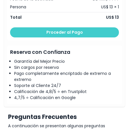
Exclusiones
Persona
US$ 13 × 1
Total
US$ 13
Horario de Apertura
Proceder al Pago
Cosas a Saber
Reserva con Confianza
Ubicación
Garantía del Mejor Precio
Sin cargos por reserva
Cómo Llegar
Pago completamente encriptado de extremo a
extremo
Soporte al Cliente 24/7
Cómo Canjear
Calificación de 4,8/5 ⭐ en Trustpilot
4,7/5 ⭐ Calificación en Google
Política de Cancelación
Preguntas Frecuentes
A continuación se presentan algunas preguntas