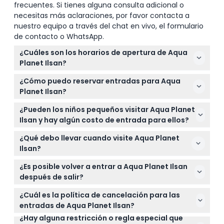
frecuentes. Si tienes alguna consulta adicional o
necesitas más aclaraciones, por favor contacta a
nuestro equipo a través del chat en vivo, el formulario
de contacto o WhatsApp.
¿Cuáles son los horarios de apertura de Aqua
Planet Ilsan?
Aqua Planet Ilsan está abierto todos los días de
¿Cómo puedo reservar entradas para Aqua
10:00 a.m. a 6:00 p.m., con la última entrada a las
Planet Ilsan?
5:00 p.m. (sujeto a cambios — por favor confirme al
Puede reservar sus entradas para Aqua Planet Ilsan
momento de la reserva).
¿Pueden los niños pequeños visitar Aqua Planet
fácil y seguro a través del sistema de reservas en
Ilsan y hay algún costo de entrada para ellos?
línea de este sitio web para garantizar su entrada
Los niños de 0 a 2 años pueden entrar a Aqua
en la fecha deseada.
¿Qué debo llevar cuando visite Aqua Planet
Planet Ilsan gratis, lo que lo convierte en una
Ilsan?
excelente salida para familias.
Lleve zapatos cómodos para caminar, una cámara
¿Es posible volver a entrar a Aqua Planet Ilsan
para capturar increíbles vistas submarinas y
después de salir?
artículos personales como agua y bocadillos, ya
No, no está permitida la reentrada en Aqua Planet
que los gastos extras no están incluidos en la
¿Cuál es la política de cancelación para las
Ilsan, así que planifique su visita para disfrutar de
entrada.
entradas de Aqua Planet Ilsan?
todo en una sola ocasión.
¿Hay alguna restricción o regla especial que
Las entradas para Aqua Planet Ilsan no son