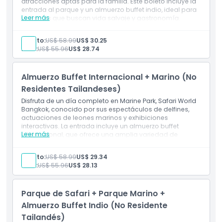
atracciones aptas para la familia. Este boleto incluye la
entrada al parque y un almuerzo buffet indio, ideal para
Leer más
visitantes que buscan vida salvaje y gastronomía.
Incluye
Boleto de entrada a Marine Park
Adulto:
US$ 58.99
US$ 30.25
Buffet de almuerzo indio (Horario 11:00 am - 2:00 pm)
Niño:
US$ 55.96
US$ 28.74
Almuerzo Buffet Internacional + Marino (No
Residentes Tailandeses)
Disfruta de un día completo en Marine Park, Safari World
Bangkok, conocido por sus espectáculos de delfines,
actuaciones de leones marinos y exhibiciones
interactivas. La entrada incluye un almuerzo buffet
Leer más
internacional, que ofrece una amplia variedad de
cocinas globales.
Inclusiones
Adulto:
US$ 58.99
US$ 29.34
Boleto de entrada a Marine Park
Niño:
US$ 55.96
US$ 28.13
Almuerzo Buffet Internacional
Parque de Safari + Parque Marino +
Almuerzo Buffet Indio (No Residente
Tailandés)