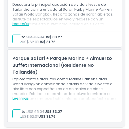
Descubra la principal atracción de vida silvestre de
Tailandia con la entrada al Safari Park y Marine Park en
Safari World Bangkok. Recorra zonas de safari abiertas,
disfrute de espectáculos en vivo y relájese con un
Leer más
sabroso almuerzo buffet indio incluido en su visita.
Incluye
Entrada al Marine Park
Adulto:
US$ 65.04
US$ 33.27
Almuerzo buffet indio
Niño:
US$ 62.01
US$ 31.76
Entrada al Safari Park
Parque Safari + Parque Marino + Almuerzo
Buffet Internacional (Residente No
Tailandés)
Explora tanto Safari Park como Marine Park en Safari
World Bangkok, combinando safaris de vida silvestre al
aire libre con espectáculos de animales de clase
mundial. Este boleto combinado incluye la entrada al
Leer más
parque y un almuerzo buffet internacional, perfecto para
una experiencia de todo el día.
Incluye
Adulto:
US$ 65.04
US$ 33.27
Entrada al Parque Marino
Niño:
US$ 62.01
US$ 31.76
Almuerzo buffet internacional
Entrada al Safari Park