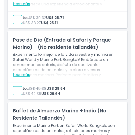
Leer más
parque ofrece una experiencia emocionante y
educativa que cautivará a visitantes de todas las
edades.
Política para Niños y Adultos
Adulto:
US$ 39.32
US$ 25.71
Incluye
Niño:
US$ 33.27
US$ 25.11
Entrada a Marine Park para no nacionales
tailandeses
Exclusiones
Pase de Día (Entrada al Safari y Parque
Marino) - (No residente tailandés)
Horario de Apertura
¡Experimenta lo mejor de la vida silvestre y marina en
Safari World y Marine Park Bangkok! Embárcate en
emocionantes safaris, disfruta de cautivantes
Cosas a Saber
espectáculos de animales y explora diversas
Leer más
exhibiciones marinas. Perfecto para familias y
buscadores de aventuras, esta doble atracción promete
Política de Cancelación
un día inolvidable de exploración y entretenimiento.
Adulto:
US$ 45.38
US$ 29.64
Inclusiones
Niño:
US$ 42.35
US$ 29.64
Pase de día (Entrada a Safari y Marine Park) - No
ciudadanos tailandeses
Buffet de Almuerzo Marino + Indio (No
Residente Tailandés)
Experimente Marine Park en Safari World Bangkok, con
espectáculos de animales, exhibiciones marinas y