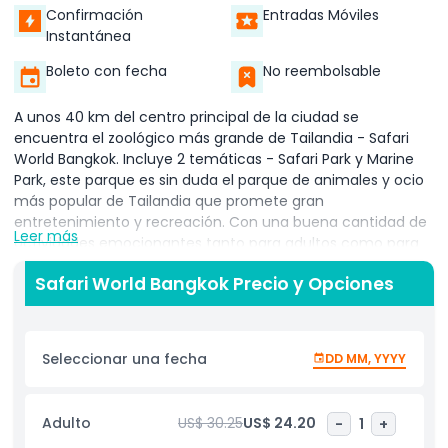
Confirmación
Entradas Móviles
Instantánea
Boleto con fecha
No reembolsable
A unos 40 km del centro principal de la ciudad se
encuentra el zoológico más grande de Tailandia - Safari
World Bangkok. Incluye 2 temáticas - Safari Park y Marine
Park, este parque es sin duda el parque de animales y ocio
más popular de Tailandia que promete gran
entretenimiento y recreación. Con una buena cantidad de
Leer más
actividades emocionantes tanto para adultos como para
niños, Safari World Bangkok es un imprescindible en todas
Safari World Bangkok Precio y Opciones
las vacaciones familiares. Antes de salir para un día con
animales y paseos emocionantes, aquí tienes todo lo que
necesitas saber sobre Safari World Bangkok. Es el lugar
perfecto para pasar un día de diversión y emoción con tu
Seleccionar una fecha
DD MM, YYYY
familia, Safari World Bangkok ofrece innumerables
oportunidades para descubrir la belleza de la naturaleza y
la vida silvestre mientras te diviertes mucho.
Adulto
US$ 30.25
US$ 24.20
-
1
+