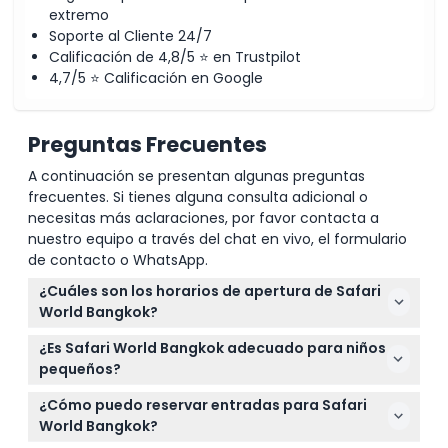
extremo
Soporte al Cliente 24/7
Calificación de 4,8/5 ⭐ en Trustpilot
4,7/5 ⭐ Calificación en Google
Preguntas Frecuentes
A continuación se presentan algunas preguntas
frecuentes. Si tienes alguna consulta adicional o
necesitas más aclaraciones, por favor contacta a
nuestro equipo a través del chat en vivo, el formulario
de contacto o WhatsApp.
¿Cuáles son los horarios de apertura de Safari
World Bangkok?
Safari World Bangkok está abierto todos los días,
¿Es Safari World Bangkok adecuado para niños
con el Safari Park funcionando de martes a viernes
pequeños?
de 9:00 a.m. a 4:30 p.m., y los fines de semana de
Sí, Safari World Bangkok es ideal para niños de 2 a 12
9:00 a.m. a 5:00 p.m. (cerrado los lunes) (sujeto a
¿Cómo puedo reservar entradas para Safari
años, y los niños menores de 99 cm de altura
cambios — por favor confirme al momento de la
World Bangkok?
entran gratis.
reserva).