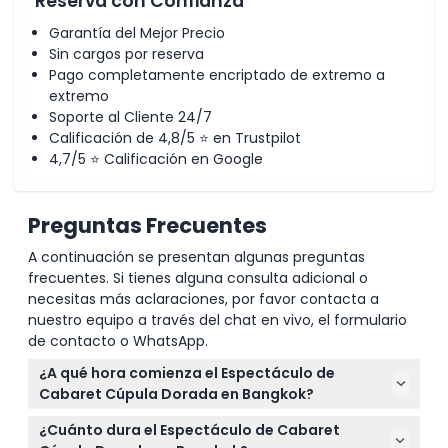
Reserva con Confianza
Garantía del Mejor Precio
Sin cargos por reserva
Pago completamente encriptado de extremo a
extremo
Soporte al Cliente 24/7
Calificación de 4,8/5 ⭐ en Trustpilot
4,7/5 ⭐ Calificación en Google
Preguntas Frecuentes
A continuación se presentan algunas preguntas
frecuentes. Si tienes alguna consulta adicional o
necesitas más aclaraciones, por favor contacta a
nuestro equipo a través del chat en vivo, el formulario
de contacto o WhatsApp.
¿A qué hora comienza el Espectáculo de
Cabaret Cúpula Dorada en Bangkok?
El Espectáculo de Cabaret Cúpula Dorada tiene
¿Cuánto dura el Espectáculo de Cabaret
funciones diarias a las 5:00 PM, 6:30 PM y 8:00 PM,