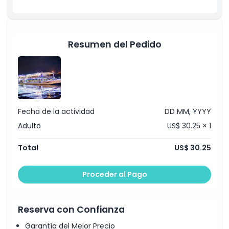
No Adecuado Para
Resumen del Pedido
Horario de Apertura
Cosas a Saber
Ubicación
Fecha de la actividad
DD MM, YYYY
Adulto
US$ 30.25 × 1
Cómo Llegar
Total
US$ 30.25
Código de Vestimenta
Proceder al Pago
Política de Cancelación
Reserva con Confianza
Garantía del Mejor Precio