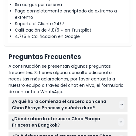
Sin cargos por reserva
Pago completamente encriptado de extremo a
extremo
Soporte al Cliente 24/7
Calificación de 4,8/5 ⭐ en Trustpilot
4,7/5 ⭐ Calificación en Google
Preguntas Frecuentes
A continuación se presentan algunas preguntas
frecuentes. Si tienes alguna consulta adicional o
necesitas más aclaraciones, por favor contacta a
nuestro equipo a través del chat en vivo, el formulario
de contacto o WhatsApp.
¿A qué hora comienza el crucero con cena
Chao Phraya Princess y cuánto dura?
El crucero generalmente aborda entre las 6:00 y
¿Dónde abordo el crucero Chao Phraya
7:00 PM con salida alrededor de las 7:30 PM y dura
Princess en Bangkok?
aproximadamente dos horas, terminando a las 9:30
Puedes abordar desde varios muelles convenientes,
PM (sujeto a cambios — por favor confirme al
¿Qué debo usar en el crucero con cena Chao