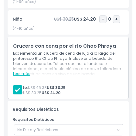
(11-99 años)
incluyendo elegantes presentaciones de danza clásica
tailandesa. Los movimientos gráciles de los bailarines le
dejarán hipnotizado.
Niño
US$ 30.25
US$ 24.20
-
0
+
(4-10 años)
Este crucero es una forma perfecta de relajarse, disfrutar
de deliciosa comida e inmersarse en la cultura tailandesa.
Ya sea con familia, amigos o una persona especial, esta
Crucero con cena por el río Chao Phraya
noche inolvidable en el río Chao Phraya seguramente será
Experimenta un crucero de cena de lujo a lo largo del
un punto culminante de su viaje a Bangkok.
pintoresco Río Chao Phraya. Incluye una bebida de
bienvenida, cena buffet con cocina tailandesa e
internacional, espectáculo clásico de danza tailandesa
Leer más
Khon y actuaciones en vivo de una banda.
Aspectos Destacados
Adulto:
US$ 45.38
US$ 30.25
Inclusiones
Niño:
US$ 30.25
US$ 24.20
Requisitos Dietéticos
Política para Niños y Adultos
Requisitos Dietéticos
Exclusiones