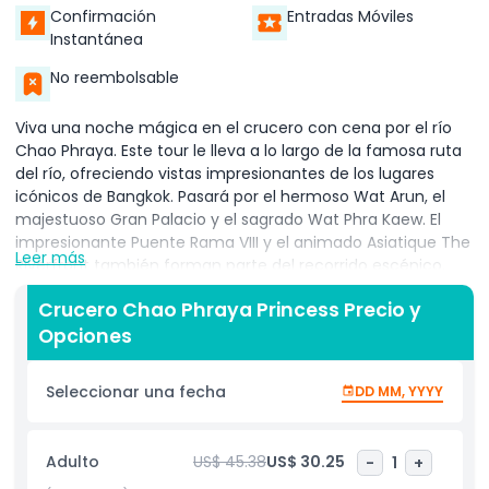
Confirmación
Entradas Móviles
Instantánea
No reembolsable
Viva una noche mágica en el crucero con cena por el río
Chao Phraya. Este tour le lleva a lo largo de la famosa ruta
del río, ofreciendo vistas impresionantes de los lugares
icónicos de Bangkok. Pasará por el hermoso Wat Arun, el
majestuoso Gran Palacio y el sagrado Wat Phra Kaew. El
impresionante Puente Rama VIII y el animado Asiatique The
Leer más
Riverfront también forman parte del recorrido escénico.
Al abordar el crucero, será recibido con una refrescante
Crucero Chao Phraya Princess Precio y
bebida de bienvenida. Tómese un momento para disfrutar
Opciones
de las impresionantes vistas del resplandeciente horizonte
nocturno de Bangkok. La atmósfera tranquila del río añade
Seleccionar una fecha
DD MM, YYYY
belleza a la experiencia.
A continuación, disfrutará de una deliciosa cena buffet
Adulto
US$ 45.38
US$ 30.25
-
1
+
internacional con una variedad de platos para todos los
gustos. Mientras cena, disfrute del entretenimiento en vivo,