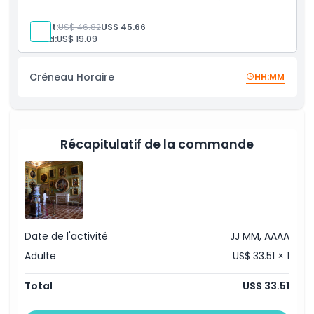
amateurs d'histoire, d'art et de nature !
Inclus
Adult:
US$ 46.82
US$ 45.66
Child:
US$ 19.09
Politique enfant/adulte
Créneau Horaire
HH:MM
Exclus
Heures d'ouverture
Récapitulatif de la commande
À savoir
Emplacement
Date de l'activité
JJ MM, AAAA
Comment s'y rendre
Adulte
US$ 33.51 × 1
Total
US$ 33.51
Comment échanger