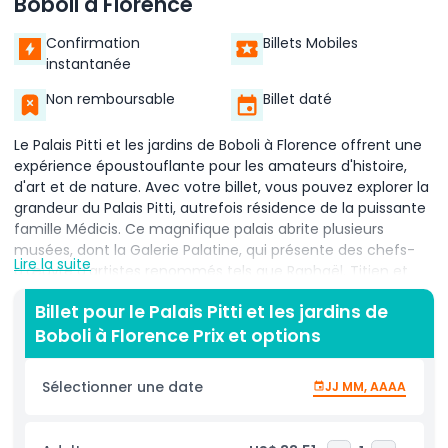
Boboli à Florence
Confirmation
Billets Mobiles
instantanée
Non remboursable
Billet daté
Le Palais Pitti et les jardins de Boboli à Florence offrent une
expérience époustouflante pour les amateurs d'histoire,
d'art et de nature. Avec votre billet, vous pouvez explorer la
grandeur du Palais Pitti, autrefois résidence de la puissante
famille Médicis. Ce magnifique palais abrite plusieurs
musées, dont la Galerie Palatine, qui présente des chefs-
Lire la suite
d'œuvre d'artistes renommés tels que Raphaël, Titien et
Rubens. En parcourant les pièces somptueuses, les visiteurs
Billet pour le Palais Pitti et les jardins de
peuvent admirer de splendides fresques, des décors
Boboli à Florence Prix et options
élaborés et un ameublement élégant qui reflètent la
splendeur de la Renaissance florentine.
Sélectionner une date
JJ MM, AAAA
Les jardins de Boboli, situés derrière le palais, offrent une
échappée paisible au cœur de la nature. Ces jardins
superbement conçus sont l'un des meilleurs exemples