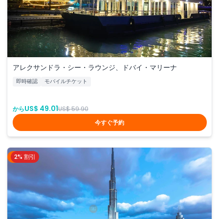
アレクサンドラ・シー・ラウンジ、ドバイ・マリーナ
即時確認
モバイルチケット
US$ 49.01
から
US$ 59.90
今すぐ予約
2% 割引
ドバイ