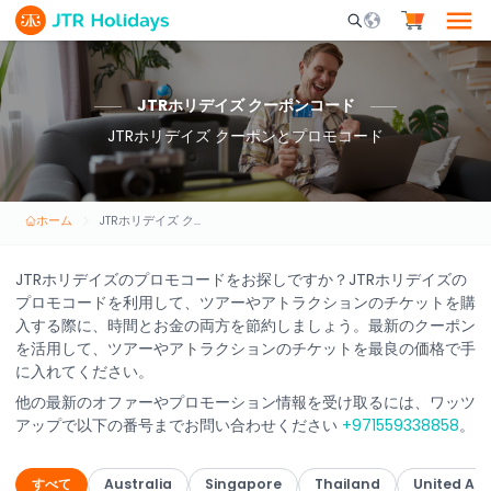
Mobile Search Opene
JTRホリデイズ クーポンコード
JTRホリデイズ クーポンとプロモコード
ホーム
JTRホリデイズ クーポンコード
JTRホリデイズのプロモコードをお探しですか？JTRホリデイズの
プロモコードを利用して、ツアーやアトラクションのチケットを購
入する際に、時間とお金の両方を節約しましょう。最新のクーポン
を活用して、ツアーやアトラクションのチケットを最良の価格で手
に入れてください。
他の最新のオファーやプロモーション情報を受け取るには、ワッツ
アップで以下の番号までお問い合わせください
+971559338858
。
すべて
Australia
Singapore
Thailand
United Ar