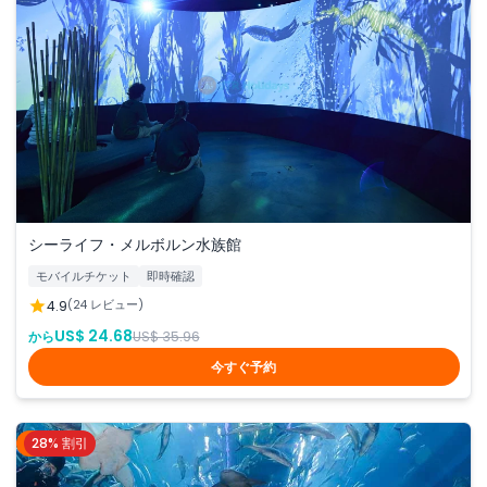
シーライフ・メルボルン水族館
モバイルチケット
即時確認
4.9
(24 レビュー)
US$ 24.68
から
US$ 35.96
今すぐ予約
28% 割引
ドバイ