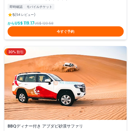
即時確認
モバイルチケット
5
(54 レビュー)
US$ 119.17
から
US$ 120.58
今すぐ予約
30% 割引
アブダビ
BBQディナー付き アブダビ砂漠サファリ