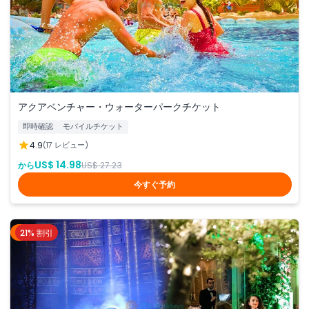
アクアベンチャー・ウォーターパークチケット
即時確認
モバイルチケット
4.9
(17 レビュー)
US$ 14.98
から
US$ 27.23
今すぐ予約
21% 割引
ドバイ