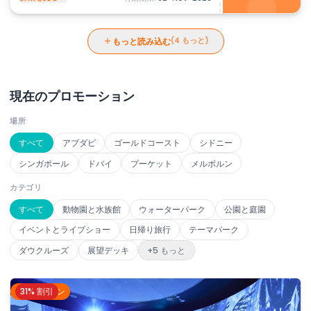
もっと読み込む
(4 もっと)
現在のプロモーション
場所
すべて
アブダビ
ゴールドコースト
シドニー
シンガポール
ドバイ
プーケット
メルボルン
カテゴリ
すべて
動物園と水族館
ウォーターパーク
公園と庭園
イベントとライブショー
日帰り旅行
テーマパーク
ダウクルーズ
展望デッキ
+5 もっと
31% 割引
メルボルン