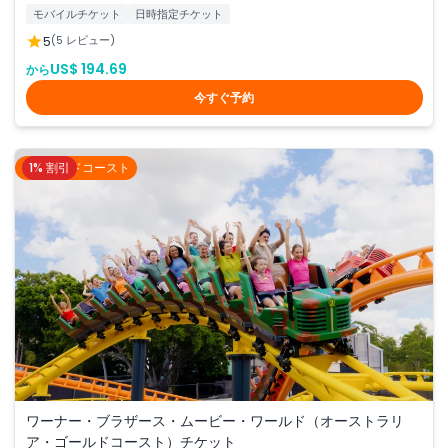
モバイルチケット
日時指定チケット
5
(5 レビュー)
US$ 194.69
から
今すぐ予約
1% 割引
ゴールドコースト
ワーナー・ブラザース・ムービー・ワールド（オーストラリ
ア・ゴールドコースト）チケット