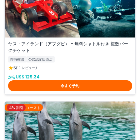
ヤス・アイランド（アブダビ） - 無料シャトル付き 複数パー
クチケット
即時確認
公式認定販売店
5
(10 レビュー)
US$ 129.34
から
今すぐ予約
4% 割引
ゴールドコースト