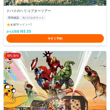
ドバイのヘリコプターツアー
即時確認
モバイルチケット
4.9
(16 レビュー)
US$ 193.33
から
今すぐ予約
10% 割引
ドバイ