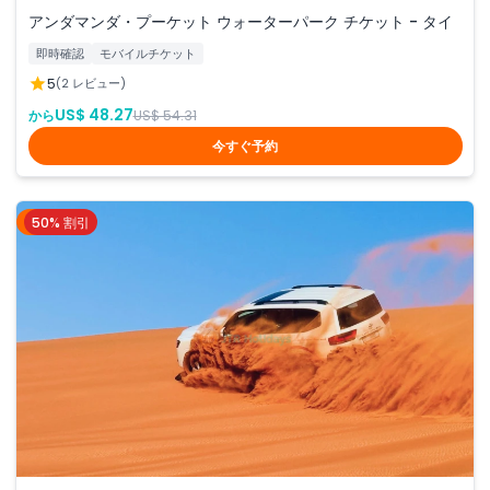
アンダマンダ・プーケット ウォーターパーク チケット - タイ
即時確認
モバイルチケット
5
(2 レビュー)
US$ 48.27
から
US$ 54.31
今すぐ予約
50% 割引
ドバイ