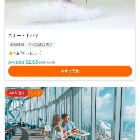
スキー・ドバイ
即時確認
公式認定販売店
4.9
(20 レビュー)
US$ 62.63
から
US$ 72.16
今すぐ予約
40% 割引
ゴールドコースト