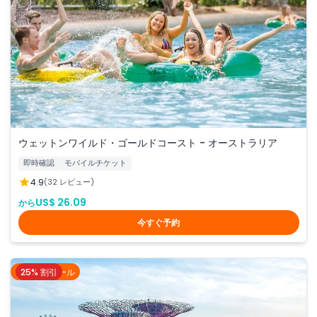
ウェットンワイルド・ゴールドコースト - オーストラリア
即時確認
モバイルチケット
4.9
(32 レビュー)
US$ 26.09
から
今すぐ予約
25% 割引
シンガポール