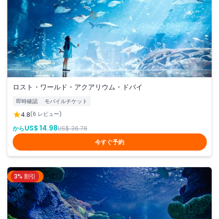
ロスト・ワールド・アクアリウム・ドバイ
即時確認
モバイルチケット
4.8
(6 レビュー)
US$ 14.98
から
US$ 36.76
今すぐ予約
3% 割引
シドニー