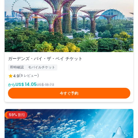
ガーデンズ・バイ・ザ・ベイ チケット
即時確認
モバイルチケット
4.9
(9 レビュー)
US$ 14.05
から
US$ 18.73
今すぐ予約
59% 割引
ドバイ