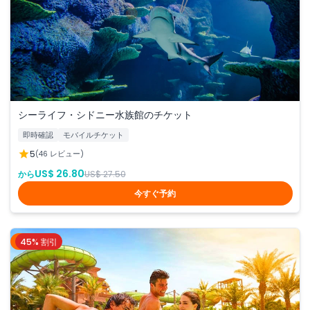
シーライフ・シドニー水族館のチケット
即時確認
モバイルチケット
5
(46 レビュー)
US$ 26.80
から
US$ 27.50
今すぐ予約
45% 割引
ドバイ