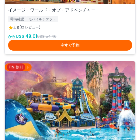
イメージ・ワールド・オブ・アドベンチャー
即時確認
モバイルチケット
4.9
(12 レビュー)
US$ 49.01
から
US$ 54.46
今すぐ予約
11% 割引
プーケット