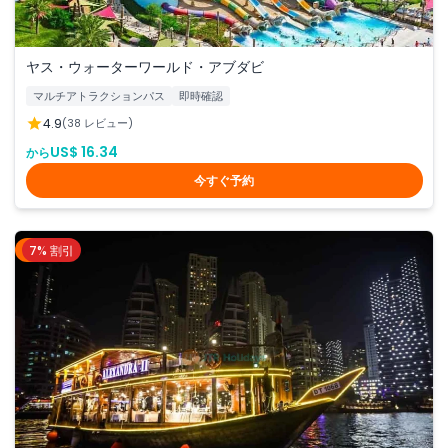
ヤス・ウォーターワールド・アブダビ
マルチアトラクションパス
即時確認
4.9
(38 レビュー)
US$ 16.34
から
今すぐ予約
7% 割引
ドバイ