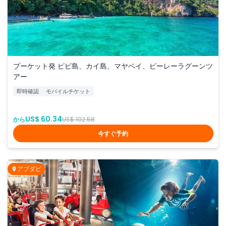
プーケット発 ピピ島、カイ島、マヤベイ、ピーレーラグーンツ
アー
即時確認
モバイルチケット
US$ 60.34
から
US$ 102.58
今すぐ予約
アブダビ