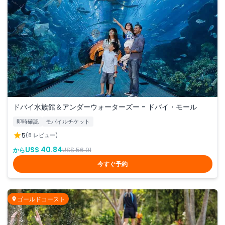
ドバイ水族館＆アンダーウォーターズー - ドバイ・モール
即時確認
モバイルチケット
5
(8 レビュー)
US$ 40.84
から
US$ 56.91
今すぐ予約
ゴールドコースト