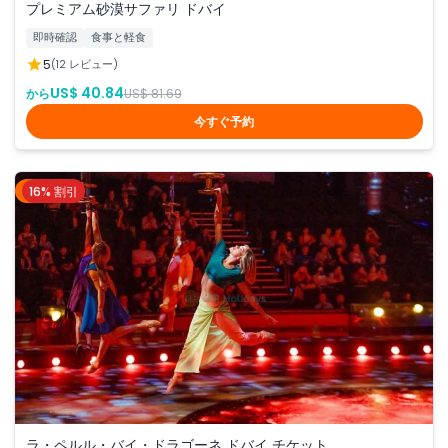
プレミアム砂漠サファリ ドバイ
即時確認
食事と軽食
5
(12 レビュー)
US$ 40.84
から
US$ 81.69
今すぐ予約
16% 割引
ドバイ
ラ・ペルル・バイ・ドラゴーネ ドバイ チケット