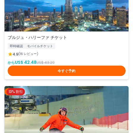
ブルジュ・ハリーファ チケット
即時確認
モバイルチケット
4.9
(16 レビュー)
US$ 42.48
から
US$ 43.29
今すぐ予約
13% 割引
ドバイ