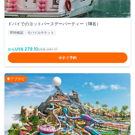
ドバイでのヨットバースデーパーティー（18名）
即時確認
モバイルチケット
US$ 279.10
から
US$ 347.17
今すぐ予約
アブダビ