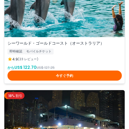
シーワールド・ゴールドコースト（オーストラリア）
即時確認
モバイルチケット
4.9
(23 レビュー)
US$ 122.70
から
US$ 127.25
今すぐ予約
18% 割引
ドバイ