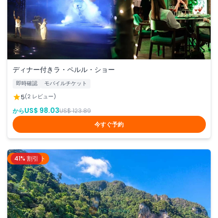
ディナー付きラ・ペルル・ショー
即時確認
モバイルチケット
5
(2 レビュー)
US$ 98.03
から
US$ 123.89
今すぐ予約
41% 割引
プーケット