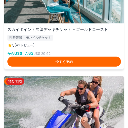
スカイポイント展望デッキチケット - ゴールドコースト
即時確認
モバイルチケット
5
(40 レビュー)
US$ 17.63
から
US$ 29.62
今すぐ予約
15% 割引
ドバイ