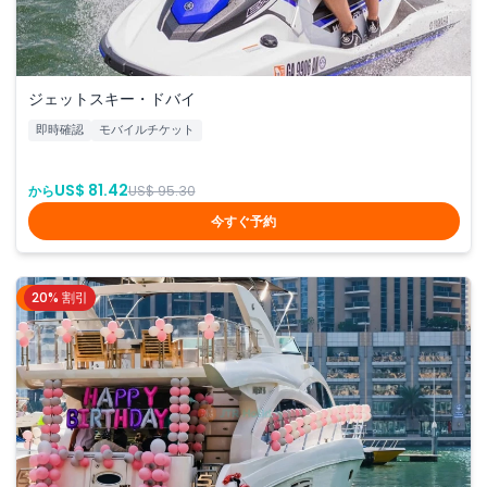
ジェットスキー・ドバイ
即時確認
モバイルチケット
US$ 81.42
から
US$ 95.30
今すぐ予約
20% 割引
ドバイ