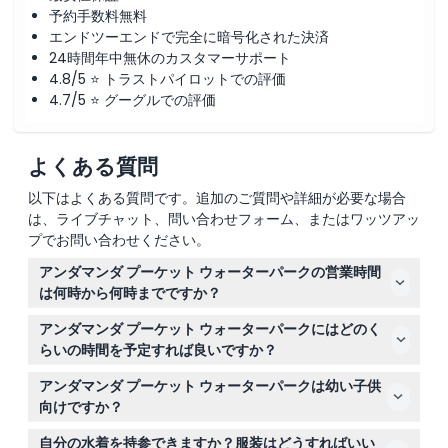
予約手数料無料
エンドツーエンドで完全に暗号化された決済
24時間年中無休のカスタマーサポート
4.8/5 ⭐ トラストパイロットでの評価
4.7/5 ⭐ グーグルでの評価
よくある質問
以下はよくある質問です。追加のご質問や詳細が必要な場合
は、ライブチャット、問い合わせフォーム、またはワッツアッ
プでお問い合わせください。
アンダマンダ プーケット ウォーターパークの営業時間
は何時から何時までですか？
パークゾーンは午前10時から午後6時まで、エメラルドフ
アンダマンダ プーケット ウォーターパークにはどのく
ォレストゾーンは午前10時から午後7時まで営業していま
らいの時間を予定すれば良いですか？
す（変更される場合がありますので、予約時にご確認くだ
ウォータースライダー、ウェーブプール、その他のアトラ
さい）。
アンダマンダ プーケット ウォーターパークは幼い子供
クションを十分に楽しむために、4〜6時間の滞在をおす
向けですか？
すめします。
はい。ただし、身長90cm未満の子供は無料、91cmから
自分の水着を持参できますか？服装はどうすればいい