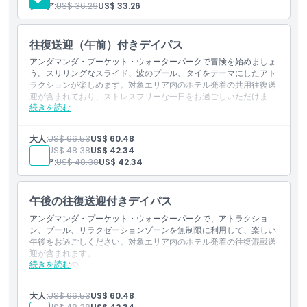
シニア:
US$ 36.29
US$ 33.26
場所
往復送迎（午前）付きデイパス
アンダマンダ・プーケット・ウォーターパークで冒険を始めましょ
う。スリリングなスライド、波のプール、タイをテーマにしたアト
行き方
ラクションが楽しめます。対象エリア内のホテル発着の共用往復送
迎が含まれており、ストレスフリーな一日をお過ごしいただけま
続きを読む
す。
キャンセルポリシー
含まれる内容
アンダマンダ・プーケット・ウォーターパークへの入場
大人:
US$ 66.53
US$ 60.48
すべてのアトラクションおよびウォータースライドの無制限利
子供:
US$ 48.38
US$ 42.34
用
シニア:
US$ 48.38
US$ 42.34
対象エリア内のホテルから／への共用往復送迎
午後の往復送迎付きデイパス
アンダマンダ・プーケット・ウォーターパークで、アトラクショ
ン、プール、リラクゼーションゾーンを無制限に利用して、楽しい
午後をお過ごしください。対象エリア内のホテル発着の往復混載送
迎が含まれます。
続きを読む
含まれるもの
アンダマンダ・プーケット・ウォーターパークへの入場
スライド、プール、アトラクションを無制限で利用できます
大人:
US$ 66.53
US$ 60.48
対象エリア内のホテル発着の往復混載送迎