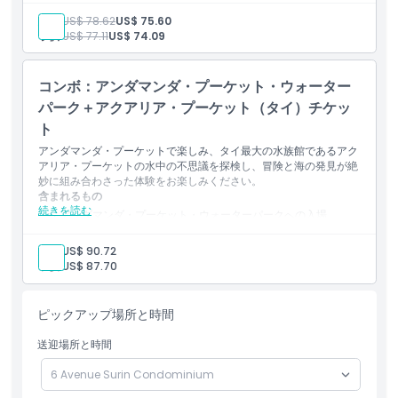
プーケット・バードパークの入場
大人:
US$ 78.62
US$ 75.60
アトラクション、スライド、鳥のショーの利用
子供:
US$ 77.11
US$ 74.09
コンボ：アンダマンダ・プーケット・ウォーター
パーク＋アクアリア・プーケット（タイ）チケッ
ト
アンダマンダ・プーケットで楽しみ、タイ最大の水族館であるアク
アリア・プーケットの水中の不思議を探検し、冒険と海の発見が絶
妙に組み合わさった体験をお楽しみください。
含まれるもの
続きを読む
アンダマンダ・プーケット・ウォーターパークへの入場
アクアリア・プーケット水族館への入場
スライダー、プール、海洋展示へのアクセス
大人:
US$ 90.72
子供:
US$ 87.70
ピックアップ場所と時間
送迎場所と時間