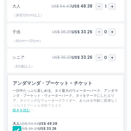
アメニティ利用も含まれ、より充実したリゾートスタイルの体験が
大人
US$ 54.43
US$ 48.38
-
1
+
可能です。アドレナリンを求める人もくつろぎたい人も、アンダマ
ンダ・ウォーターパークはプーケットで必ず訪れたいスポットのひ
（身長121cm以上）
とつです。今すぐオンラインでチケットを予約して、タイ屈指のウ
ォーターパークで忘れられない水の楽しみを満喫しましょう。
子供
US$ 36.29
US$ 33.26
-
0
+
（91cm〜121cm）
ハイライト
シニア
US$ 36.29
US$ 33.26
-
0
+
含まれるもの
（60歳以上）
子供／大人ポリシー
アンダマンダ・プーケット - チケット
一日中たっぷり楽しめる、タイ最大のウォーターパーク、アンダマ
ンダ・プーケット・ウォーターパーク。タイをテーマにしたエリ
ピックアップ／ドロップオフ時間
ア、スリリングなウォータースライダー、あらゆる年齢に最適なく
つろげるプールを体験できます。
続きを読む
含まれるもの
営業時間
アンダマンダ・プーケット・ウォーターパークの入場
すべてのライドとアトラクションへの無制限アクセス
大人:
US$ 54.43
US$ 48.38
テーマエリア、プール、リラクゼーションエリアへのアクセス
子供:
US$ 36.29
US$ 33.26
注意事項