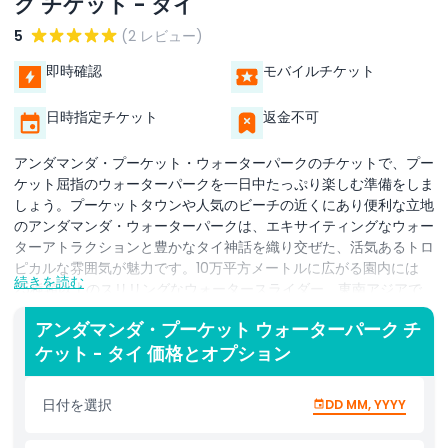
ク チケット - タイ
5
(2 レビュー)
即時確認
モバイルチケット
日時指定チケット
返金不可
アンダマンダ・プーケット・ウォーターパークのチケットで、プー
ケット屈指のウォーターパークを一日中たっぷり楽しむ準備をしま
しょう。プーケットタウンや人気のビーチの近くにあり便利な立地
のアンダマンダ・ウォーターパークは、エキサイティングなウォー
ターアトラクションと豊かなタイ神話を織り交ぜた、活気あるトロ
ピカルな雰囲気が魅力です。10万平方メートルに広がる園内には
続きを読む
25種類以上のスリリングなウォータースライダー、東南アジアで
最長のウェーブプール、のんびり流れるレイジーリバー、子ども専
アンダマンダ・プーケット ウォーターパーク チ
用ゾーンなどが揃っており、家族連れ、友人同士、スリルを求める
ケット - タイ 価格とオプション
人々にとって理想的な選択肢です。ザ・グレート・アンダマン・ベ
イ、ナーガ・ジャングル、エメラルド・フォレストといったテーマ
エリアは、それぞれ没入感のあるストーリーテリングと個性的なラ
日付を選択
DD MM, YYYY
イドで演出されています。アンダマンダ・プーケットのチケットに
は、スイムアップバーやプライベートカバナ、ライブショーなどの