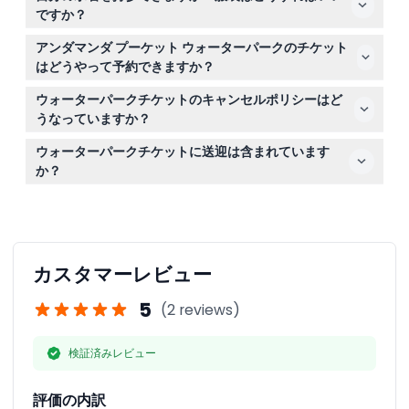
121cmまでは子供チケットが必要で、121cm以上は大人チ
ですか？
ケットが必要です。
スライダーやプールを楽しむには水着が必要ですので、適
アンダマンダ プーケット ウォーターパークのチケット
切な水着を必ずお持ちください。
はどうやって予約できますか？
このウェブサイトで簡単にオンライン予約ができ、選択し
ウォーターパークチケットのキャンセルポリシーはど
た日時の入場が保証されます。
うなっていますか？
チケットは返金不可でキャンセルできませんので、ご予約
ウォーターパークチケットに送迎は含まれています
の際は計画を確実にしてください。
か？
一部のチケットには往復送迎が含まれており、指定された
帰りの時間がありますが、プライベートや未定の送迎は追
加料金が発生する場合があります。詳細は予約時にご案内
します。
カスタマーレビュー
5
(2 reviews)
検証済みレビュー
評価の内訳