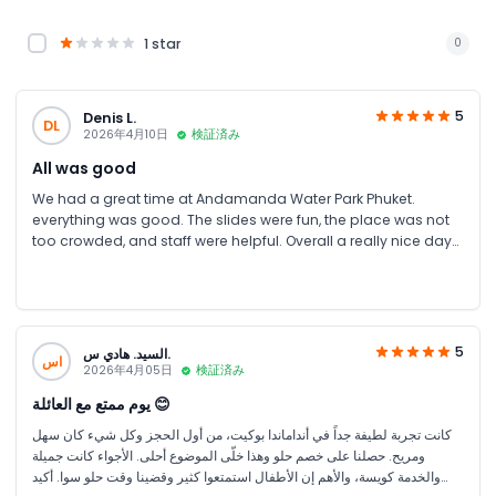
1 star
0
5
Denis L.
DL
2026年4月10日
検証済み
All was good
We had a great time at Andamanda Water Park Phuket.
everything was good. The slides were fun, the place was not
too crowded, and staff were helpful. Overall a really nice day
out.
5
السيد. هادي س.
اس
2026年4月05日
検証済み
يوم ممتع مع العائلة 😊
كانت تجربة لطيفة جداً في أنداماندا بوكيت، من أول الحجز وكل شيء كان سهل
ومريح. حصلنا على خصم حلو وهذا خلّى الموضوع أحلى. الأجواء كانت جميلة
والخدمة كويسة، والأهم إن الأطفال استمتعوا كثير وقضينا وقت حلو سوا. أكيد