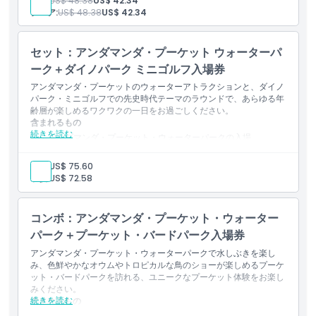
子供:
US$ 48.38
US$ 42.34
シニア:
US$ 48.38
US$ 42.34
セット：アンダマンダ・プーケット ウォーターパ
ーク＋ダイノパーク ミニゴルフ入場券
アンダマンダ・プーケットのウォーターアトラクションと、ダイノ
パーク・ミニゴルフでの先史時代テーマのラウンドで、あらゆる年
齢層が楽しめるワクワクの一日をお過ごしください。
含まれるもの
続きを読む
アンダマンダ・プーケット・ウォーターパークの入場
ダイノパーク・ミニゴルフへの入場
すべてのスライド、アトラクション、ミニゴルフコースへのア
大人:
US$ 75.60
クセス
子供:
US$ 72.58
コンボ：アンダマンダ・プーケット・ウォーター
パーク＋プーケット・バードパーク入場券
アンダマンダ・プーケット・ウォーターパークで水しぶきを楽し
み、色鮮やかなオウムやトロピカルな鳥のショーが楽しめるプーケ
ット・バードパークを訪れる、ユニークなプーケット体験をお楽し
みください。
続きを読む
含まれるもの
アンダマンダ・プーケット・ウォーターパークの入場