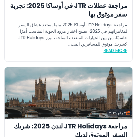
مراجعة عطلات JTR في أوساكا 2025: تجربة
سفر موثوق بها
مراجعة JTR Holidays أوساكا 2025 بينما يستعد عشاق السفر
لمغامراتهم في 2025، يصبح اختيار مزود الجولة المناسب أمرًا
حاسمًا. من بين الخيارات المتعددة المتاحة، تبرز JTR Holidays
كشريك موثوق للمسافرين المت...
READ MORE
٣ مايو ٢٠٢٦
مراجعة JTR Holidays لندن 2025: شريك
السفر الموثوق لديك