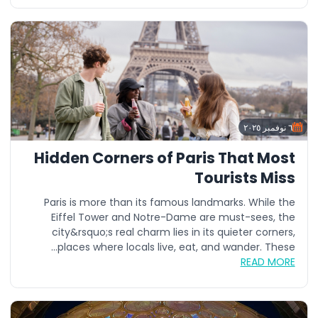
٦ نوفمبر ٢٠٢٥
Hidden Corners of Paris That Most
Tourists Miss
Paris is more than its famous landmarks. While the
Eiffel Tower and Notre-Dame are must-sees, the
city&rsquo;s real charm lies in its quieter corners,
places where locals live, eat, and wander. These...
READ MORE