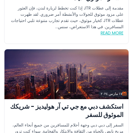
مقدمة إلى عطلات JTR إذا كنت تخطط لزيارة لندن، فإن العثور
على مزود موثوق للجولات والأنشطة أمر ضروري. لقد ظهرت
عطلات JTR كخيار موثوق، حيث تقدم تجارب متنوعة تلبي احتياجات
المسافرين. في هذا الاستعراض، سنس...
READ MORE
١٧ مارس ٢٠٢٤
استكشف دبي مع جي تي آر هوليديز - شريكك
الموثوق للسفر
السفر إلى دبي دبي وجهة أحلام للمسافرين من جميع أنحاء العالم،
مزيج نابض بالحياة من الثقافة والابتكار والفخامة. سواء كنت تزور