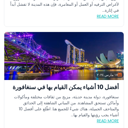
لأغراض الترفيه أو العمل أو المغامرة، فإن هذه المدينة لا تفشل أبداً
في إثارة...
READ MORE
١٧ مارس ٢٠٢٤
أفضل 10 أشياء يمكن القيام بها في سنغافورة
سنغافورة، دولة مدينة حديثة، مزيج من ثقافات مختلفة ومأكولات
وأماكن تستحق المشاهدة. من المباني الشاهقة إلى الحدائق
والمتاحف الجميلة، هناك شيءٌ للجميع هنا. اطّلع على أفضل 10
أشياء يجب رؤيتها والقيام بها...
READ MORE