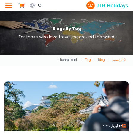
le Search Opener Icon
Blogs By Tag
For those who love travelling around the world
الرئيسية
Blog
Tag
theme-park
٢٢ أبريل ٢٠٢٦