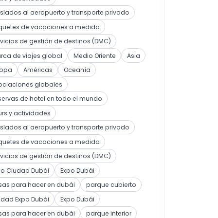
slados al aeropuerto y transporte privado
quetes de vacaciones a medida
vicios de gestión de destinos (DMC)
ca de viajes global
Medio Oriente
Asia
ropa
Américas
Oceanía
ociaciones globales
ervas de hotel en todo el mundo
rs y actividades
slados al aeropuerto y transporte privado
quetes de vacaciones a medida
vicios de gestión de destinos (DMC)
po Ciudad Dubái
Expo Dubái
sas para hacer en dubái
parque cubierto
udad Expo Dubái
Expo Dubái
sas para hacer en dubái
parque interior