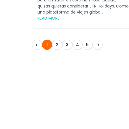
para disfrutar en esta hermosa ciudad,
quizás quieras considerar JTR Holidays. Como
una plataforma de viajes globa...
READ MORE
1
2
3
4
5