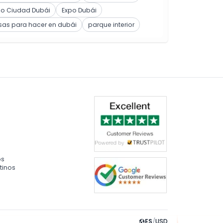
po Ciudad Dubái
Expo Dubái
sas para hacer en dubái
parque interior
os
tinos
ES
/
USD