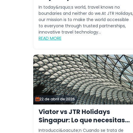
Mundo
In today&rsquo;s world, travel knows no
boundaries and neither do we.At JTR Holidays
our mission is to make the world accessible
to everyone through trusted partnerships,
innovative travel technology...
READ MORE
22 de abril de 2026
Viator vs JTR Holidays
Singapur: Lo que necesitas
saber
Introducci&oacute;n Cuando se trata de