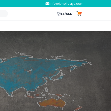
info@jtrholidays.com
ES
/
USD