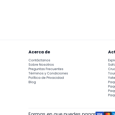
Acerca de
Ac
Contáctanos
Expl
Sobre Nosotros
Safa
Preguntas Frecuentes
Cru
Términos y Condiciones
Tour
Política de Privacidad
Yate
Blog
Paq
Paqu
Paq
Paq
Formas en que puedes pagar