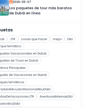
2026-05-07
Los paquetes de tour más baratos
de Dubái en línea
quetas
bái
JTR
cosas que hacer
mejor
EAU
rque temático
quetes Vacacionales en Dubái
uetes de Tours en Dubái
tinos Principales
quete de Vacaciones en Dubái
rques temáticos
tradasAlAcuarioNacionalAbuDabi
ertasDeVacacionesJTR
AventurasMarinasEAU
uarioAbuDabi