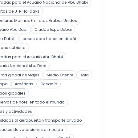
radas para el Acuario Nacional de Abu Dhabi
rtas de JTR Holidays
nturas Marinas Emiratos Árabes Unidos
ario Abu Dabi
Ciudad Expo Dubái
po Dubái
cosas para hacer en dubái
rque cubierto
radas para el Acuario Abu Dhabi
ario Nacional Abu Dabi
ca global de viajes
Medio Oriente
Asia
ropa
Américas
Oceanía
cios globales
ervas de hotel en todo el mundo
rs y actividades
slados al aeropuerto y transporte privado
quetes de vacaciones a medida