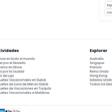
Ex
co
tividades
Explorar
orar en todo el mundo
Australia
ri por el Desierto
Singapur
ceros en Dhow
Francia
s por la ciudad
Reino Unido
s de Lujo
Hong Kong
uetes Vacacionales en Dubái
Estados Unid
etes de Luna de Miel en Dubái
Todos los Des
uetes de Vacaciones en Turquía
uetes Vacacionales a Maldivas