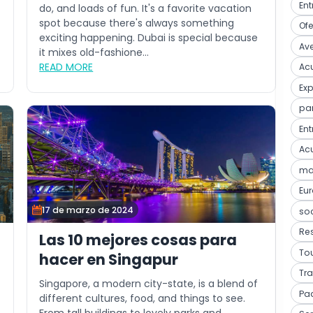
Ent
do, and loads of fun. It's a favorite vacation
spot because there's always something
Ofe
exciting happening. Dubai is special because
Ave
it mixes old-fashione...
READ MORE
Acu
Ex
pa
Ent
Acu
mar
Eu
17 de marzo de 2024
so
Res
Las 10 mejores cosas para
Tou
hacer en Singapur
Tra
Singapore, a modern city-state, is a blend of
Pa
different cultures, food, and things to see.