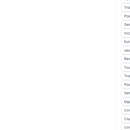
Tra
Pa
Ser
mar
Eu
as
Res
Tou
Tra
Pa
Ser
Ex
co
Ci
co