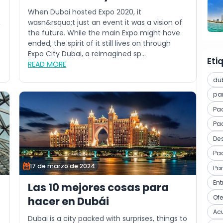
sostenibilidad: por qué este
When Dubai hosted Expo 2020, it
verano es el mejor momento
,
wasn&rsquo;t just an event it was a vision of
the future. While the main Expo might have
para visitar Expo City Dubái
ended, the spirit of it still lives on through
Expo City Dubai, a reimagined sp...
Eti
READ MORE
du
pa
Pa
Paq
Des
Pa
17 de marzo de 2024
Pa
En
Las 10 mejores cosas para
Of
hacer en Dubái
Ac
Dubai is a city packed with surprises, things to