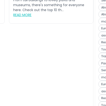
From tall buildings to lovely parks and
Ser
museums, there's something for everyone
Atr
here. Check out the top 10 th...
Atr
READ MORE
mar
Eu
as
Res
Tou
Tra
Pa
Ser
mar
Eu
as
Res
Tou