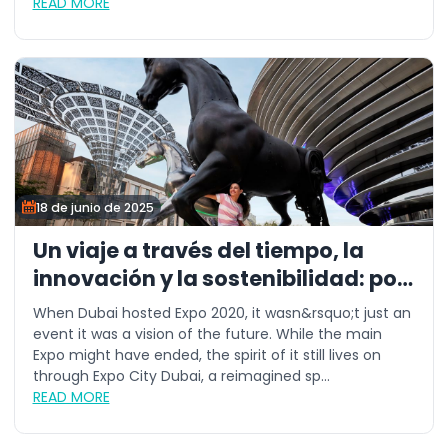
READ MORE
18 de junio de 2025
Un viaje a través del tiempo, la
innovación y la sostenibilidad: por
qué este verano es el mejor
When Dubai hosted Expo 2020, it wasn&rsquo;t just an
momento para visitar Expo City
event it was a vision of the future. While the main
Expo might have ended, the spirit of it still lives on
Dubái
through Expo City Dubai, a reimagined sp...
READ MORE